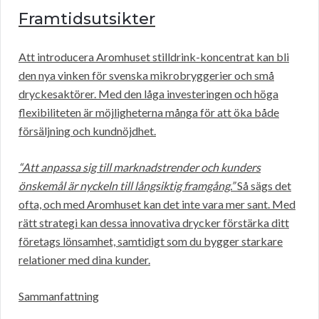
Framtidsutsikter
Att introducera Aromhuset stilldrink-koncentrat kan bli
den nya vinken för svenska mikrobryggerier och små
dryckesaktörer. Med den låga investeringen och höga
flexibiliteten är möjligheterna många för att öka både
försäljning och kundnöjdhet.
“Att anpassa sig till marknadstrender och kunders
önskemål är nyckeln till långsiktig framgång.”
Så sägs det
ofta, och med Aromhuset kan det inte vara mer sant. Med
rätt strategi kan dessa innovativa drycker förstärka ditt
företags lönsamhet, samtidigt som du bygger starkare
relationer med dina kunder.
Sammanfattning