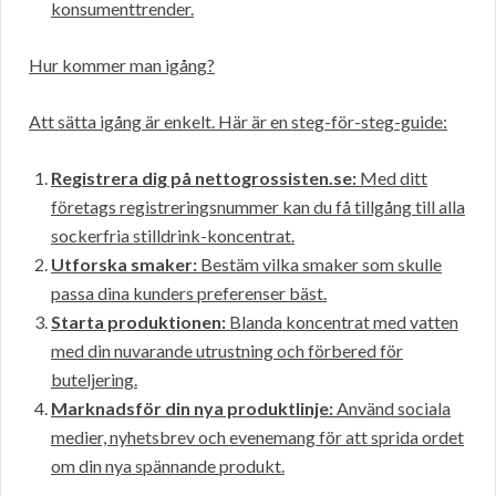
konsumenttrender.
Hur kommer man igång?
Att sätta igång är enkelt. Här är en steg-för-steg-guide:
Registrera dig på nettogrossisten.se:
Med ditt
företags registreringsnummer kan du få tillgång till alla
sockerfria stilldrink-koncentrat.
Utforska smaker:
Bestäm vilka smaker som skulle
passa dina kunders preferenser bäst.
Starta produktionen:
Blanda koncentrat med vatten
med din nuvarande utrustning och förbered för
buteljering.
Marknadsför din nya produktlinje:
Använd sociala
medier, nyhetsbrev och evenemang för att sprida ordet
om din nya spännande produkt.