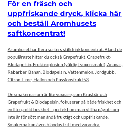
För en fräsch och
uppfriskande dryck, klicka här
och beställ Aromhusets
saftkoncentrat!
Aromhuset har flera sorters stilldrinkkoncentrat. Bland de
populäraste hittar du också Grapefrukt, Grapefrukt-
Blodapelsin, Fruktexplosion (väldigt vuxensmak!), Ananas,
Rabarber, Banan, Blodapelsin, Vattenmelon, Jordgubb,
Citron-Lime, Hallon och Passionsfrukt53.
De smakerna som är lite vuxnare, som Krusbär och
Grapefrukt & Blodapelsin, fokuserar på både friskhet och
en liten, mild beskhet – perfekt om man vill ha något som
inte är för sött men ändå fruktigt och uppfriskande.
Smakerna kan även blandas fritt med varandra.