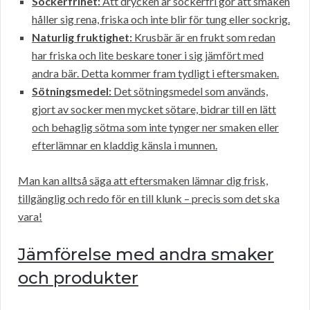
Sockerfrihet:
Att drycken är sockerfri gör att smaken
håller sig rena, friska och inte blir för tung eller sockrig.
Naturlig fruktighet:
Krusbär är en frukt som redan
har friska och lite beskare toner i sig jämfört med
andra bär. Detta kommer fram tydligt i eftersmaken.
Sötningsmedel:
Det sötningsmedel som används,
gjort av socker men mycket sötare, bidrar till en lätt
och behaglig sötma som inte tynger ner smaken eller
efterlämnar en kladdig känsla i munnen.
Man kan alltså säga att eftersmaken lämnar dig frisk,
tillgänglig och redo för en till klunk – precis som det ska
vara!
Jämförelse med andra smaker
och produkter