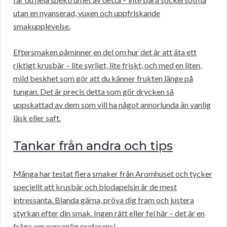
utan en nyanserad, vuxen och uppfriskande
smakupplevelse.
Eftersmaken påminner en del om hur det är att äta ett
riktigt krusbär – lite syrligt, lite friskt, och med en liten,
mild beskhet som gör att du känner frukten länge på
tungan. Det är precis detta som gör drycken så
uppskattad av dem som vill ha något annorlunda än vanlig
läsk eller saft.
Tankar från andra och tips
Många har testat flera smaker från Aromhuset och tycker
speciellt att krusbär och blodapelsin är de mest
intressanta. Blanda gärna, pröva dig fram och justera
styrkan efter din smak. Ingen rätt eller fel här – det är en
fråga om personlig preferens!