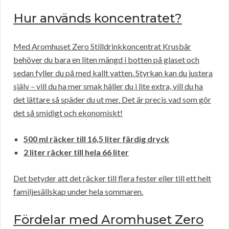
Hur används koncentratet?
Med Aromhuset Zero Stilldrinkkoncentrat Krusbär
behöver du bara en liten mängd i botten på glaset och
sedan fyller du på med kallt vatten. Styrkan kan du justera
själv – vill du ha mer smak häller du i lite extra, vill du ha
det lättare så späder du ut mer. Det är precis vad som gör
det så smidigt och ekonomiskt!
500 ml räcker till 16,5 liter färdig dryck
2 liter räcker till hela 66 liter
Det betyder att det räcker till flera fester eller till ett helt
familjesällskap under hela sommaren.
Fördelar med Aromhuset Zero