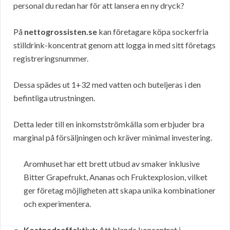
personal du redan har för att lansera en ny dryck?
På
nettogrossisten.se
kan företagare köpa sockerfria
stilldrink-koncentrat genom att logga in med sitt företags
registreringsnummer.
Dessa spädes ut 1+32 med vatten och buteljeras i den
befintliga utrustningen.
Detta leder till en inkomstströmkälla som erbjuder bra
marginal på försäljningen och kräver minimal investering.
Aromhuset har ett brett utbud av smaker inklusive
Bitter Grapefrukt, Ananas och Fruktexplosion, vilket
ger företag möjligheten att skapa unika kombinationer
och experimentera.
Kostnadseffektivt:
Att blanda koncentrat i