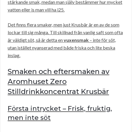
stärkande smak, medan man själv bestämmer hur mycket
vatten eller is man vill ha i25.
Det finns flera smaker, men just Krusbär är en av de som
lockar till sig många. Till skillnad från vanlig saft som ofta
är väldigt söt, så är detta en
vuxensmak
– inte för söt,
utan istället nyanserad med både friska och lite beska
inslag.
Smaken och eftersmaken av
Aromhuset Zero
Stilldrinkkoncentrat Krusbär
Första intrycket – Frisk, fruktig,
men inte söt