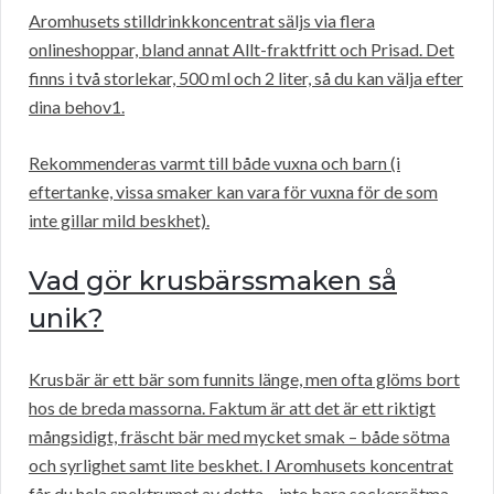
Aromhusets stilldrinkkoncentrat säljs via flera
onlineshoppar, bland annat Allt-fraktfritt och Prisad. Det
finns i två storlekar, 500 ml och 2 liter, så du kan välja efter
dina behov1.
Rekommenderas varmt till både vuxna och barn (i
eftertanke, vissa smaker kan vara för vuxna för de som
inte gillar mild beskhet).
Vad gör krusbärssmaken så
unik?
Krusbär är ett bär som funnits länge, men ofta glöms bort
hos de breda massorna. Faktum är att det är ett riktigt
mångsidigt, fräscht bär med mycket smak – både sötma
och syrlighet samt lite beskhet. I Aromhusets koncentrat
får du hela spektrumet av detta – inte bara sockersötma