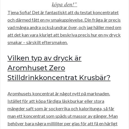
köpa den!”
Tjena Sofia! Det är fantastiskt att du testat koncentratet
och därmed fått en ny smakupplevelse. Din fråga är precis
vad många andra också undrar över, och jag håller med om
att det kan vara klurigt att beskriva precis hur en ny dryck
smakar – särskilt eftersmaken.
Vilken typ av dryck är
Aromhuset Zero
Stilldrinkkoncentrat Krusbär?
Aromhusets koncentrat är något nytt på marknaden.
Istället för att köpa färdiga läskburkar eller stora
mängder saft som är sockerrika och kaloritunga, så får
man ett koncentrat som späds ut massor av gånger. Man
behöver bara några milliliter per glas för att få en härligt