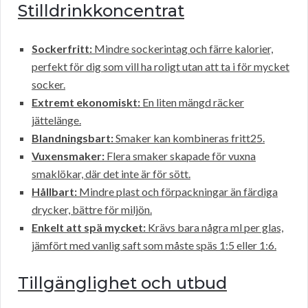
Stilldrinkkoncentrat
Sockerfritt:
Mindre sockerintag och färre kalorier,
perfekt för dig som vill ha roligt utan att ta i för mycket
socker.
Extremt ekonomiskt:
En liten mängd räcker
jättelänge.
Blandningsbart:
Smaker kan kombineras fritt25.
Vuxensmaker:
Flera smaker skapade för vuxna
smaklökar, där det inte är för sött.
Hållbart:
Mindre plast och förpackningar än färdiga
drycker, bättre för miljön.
Enkelt att spä mycket:
Krävs bara några ml per glas,
jämfört med vanlig saft som måste späs 1:5 eller 1:6.
Tillgänglighet och utbud