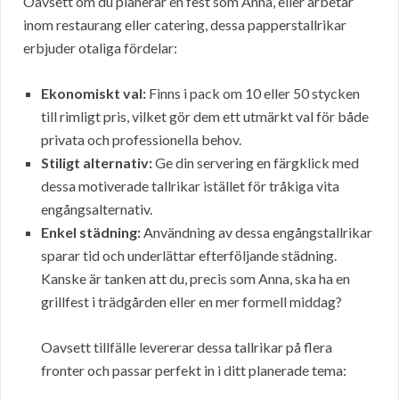
Oavsett om du planerar en fest som Anna, eller arbetar
inom restaurang eller catering, dessa papperstallrikar
erbjuder otaliga fördelar:
Ekonomiskt val:
Finns i pack om 10 eller 50 stycken
till rimligt pris, vilket gör dem ett utmärkt val för både
privata och professionella behov.
Stiligt alternativ:
Ge din servering en färgklick med
dessa motiverade tallrikar istället för tråkiga vita
engångsalternativ.
Enkel städning:
Användning av dessa engångstallrikar
sparar tid och underlättar efterföljande städning.
Kanske är tanken att du, precis som Anna, ska ha en
grillfest i trädgården eller en mer formell middag?
Oavsett tillfälle levererar dessa tallrikar på flera
fronter och passar perfekt in i ditt planerade tema: