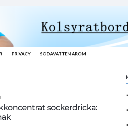
R
PRIVACY
SODAVATTEN AROM
n
S
kkoncentrat sockerdricka:
mak