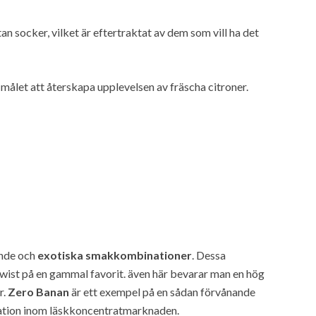
an socker, vilket är eftertraktat av dem som vill ha det
målet att återskapa upplevelsen av fräscha citroner.
ande och
exotiska smakkombinationer
. Dessa
ist på en gammal favorit. även här bevarar man en hög
r.
Zero Banan
är ett exempel på en sådan förvånande
ation inom läskkoncentratmarknaden.