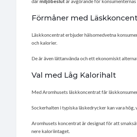
där
miljöbeslut
är avgörande för konsumenternas o
Förmåner med Läskkoncent
Läskkoncentrat erbjuder hälsomedvetna konsumente
och kalorier.
De är även lättanvända och ett ekonomiskt alternat
Val med Låg Kalorihalt
Med Aromhusets läskkoncentrat får läskkonsume
Sockerhalten i typiska läskedrycker kan vara hög, v
Aromhusets koncentrat är designat för att smaksätta
nere kaloriintaget.