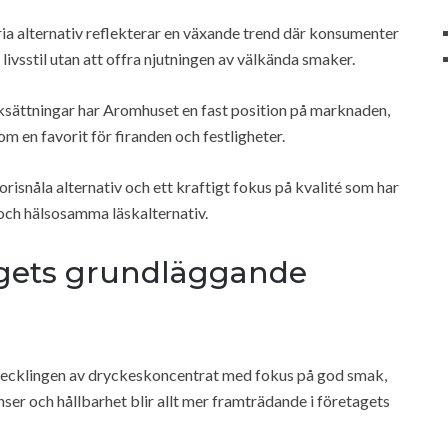
a alternativ reflekterar en växande trend där konsumenter
ivsstil utan att offra njutningen av välkända smaker.
aksättningar har Aromhuset en fast position på marknaden,
 en favorit för firanden och festligheter.
isnåla alternativ och ett kraftigt fokus på kvalité som har
 och hälsosamma läskalternativ.
gets grundläggande
tvecklingen av dryckeskoncentrat med fokus på god smak,
ser och hållbarhet blir allt mer framträdande i företagets