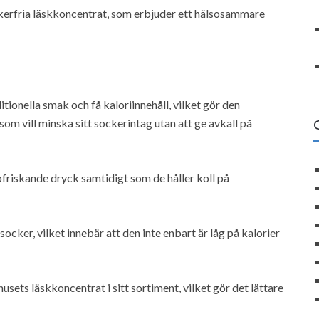
erfria läskkoncentrat, som erbjuder ett hälsosammare
ionella smak och få kaloriinnehåll, vilket gör den
om vill minska sitt sockerintag utan att ge avkall på
ppfriskande dryck samtidigt som de håller koll på
ocker, vilket innebär att den inte enbart är låg på kalorier
sets läskkoncentrat i sitt sortiment, vilket gör det lättare