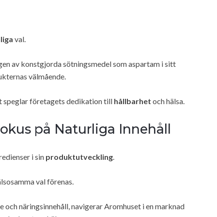
liga
val.
ngen av konstgjorda sötningsmedel som aspartam i sitt
odukternas välmående.
t speglar företagets dedikation till
hållbarhet
och hälsa.
kus på Naturliga Innehåll
redienser i sin
produktutveckling
.
hälsosamma val förenas.
 och näringsinnehåll, navigerar Aromhuset i en marknad