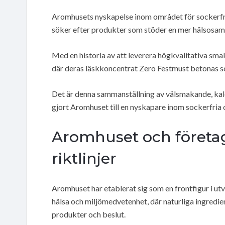
Aromhusets nyskapelse inom området för sockerfri
söker efter produkter som stöder en mer hälsosam l
Med en historia av att leverera högkvalitativa sm
där deras läskkoncentrat Zero Festmust betonas som
Det är denna sammanställning av välsmakande, kalor
gjort Aromhuset till en nyskapare inom sockerfria
Aromhuset och företa
riktlinjer
Aromhuset har etablerat sig som en frontfigur i u
hälsa och miljömedvetenhet, där naturliga ingredien
produkter och beslut.