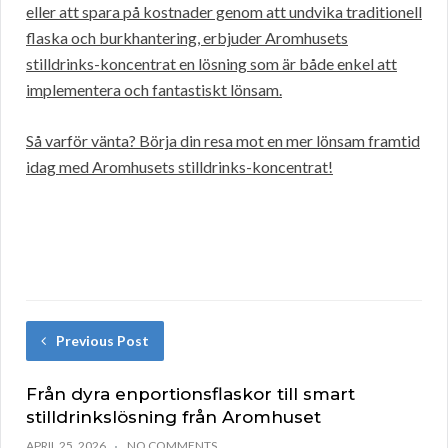
eller att spara på kostnader genom att undvika traditionell
flaska och burkhantering, erbjuder Aromhusets
stilldrinks-koncentrat en lösning som är både enkel att
implementera och fantastiskt lönsam.
Så varför vänta? Börja din resa mot en mer lönsam framtid
idag med Aromhusets stilldrinks-koncentrat!
Previous Post
Från dyra enportionsflaskor till smart
stilldrinkslösning från Aromhuset
APRIL 25, 2026
NO COMMENTS