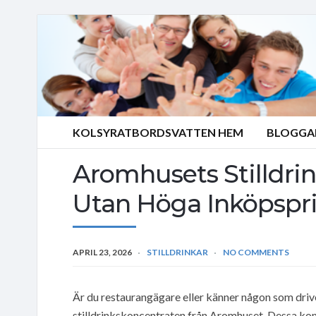
KOLSYRATBORDSVATTEN HEM
BLOGGA
Aromhusets Stilldri
Utan Höga Inköpspri
APRIL 23, 2026
STILLDRINKAR
NO COMMENTS
Är du restaurangägare eller känner någon som driv
stilldrinkskoncentraten från Aromhuset. Dessa kon