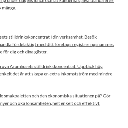
ring under dagens lunch och låt kunderna själva blanda efter
v många.
sets stilldrinkskoncentrat i din verksamhet. Besök
 handla fördelaktigt med ditt företags registreringsnummer.
e för dig och dina gäster.
t prova Aromhusets stilldrinkskoncentrat. Upptäck hög
enkelt det är att skapa en extra inkomstström med mindre
 både smakpaletten och den ekonomiska situationen på? Gör
nyer och öka lönsamheten, helt enkelt och effektivt.