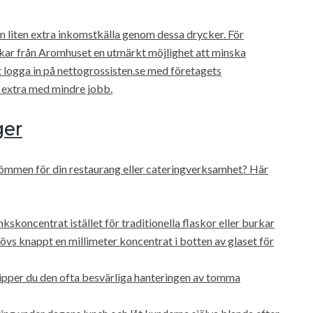
 en liten extra inkomstkälla genom dessa drycker. För
nkar från Aromhuset en utmärkt möjlighet att minska
 logga in på nettogrossisten.se med företagets
 extra med mindre jobb.
ger
römmen för din restaurang eller cateringverksamhet? Här
kskoncentrat istället för traditionella flaskor eller burkar
övs knappt en millimeter koncentrat i botten av glaset för
ipper du den ofta besvärliga hanteringen av tomma