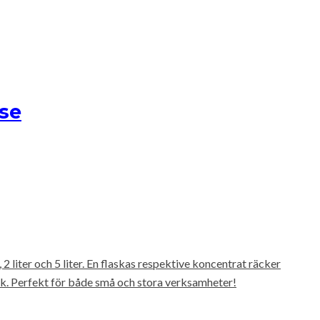
.se
2 liter och 5 liter. En flaskas respektive koncentrat räcker
ldrink. Perfekt för både små och stora verksamheter!