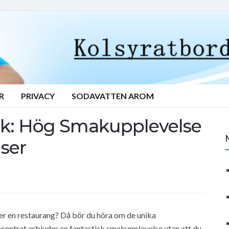
R
PRIVACY
SODAVATTEN AROM
nk: Hög Smakupplevelse
ser
er en restaurang? Då bör du höra om de unika
centrat erbjuder en fantastisk smakupplevelse utan att du