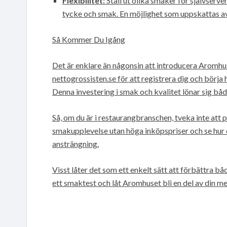
Flexibilitet:
Ställ ut olika smaker för självserve
tycke och smak. En möjlighet som uppskattas a
Så Kommer Du Igång
Det är enklare än någonsin att introducera Aromhu
nettogrossisten.se för att registrera dig och börja
Denna investering i smak och kvalitet lönar sig båd
Så, om du är i restaurangbranschen, tveka inte at
smakupplevelse utan höga inköpspriser och se hur 
ansträngning.
Visst låter det som ett enkelt sätt att förbättra
ett smaktest och låt Aromhuset bli en del av din me