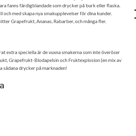
bara fanns färdigblandade som drycker på burk eller flaska.
till och med skapa nya smakupplevelser för dina kunder.
itter Grapefrukt, Ananas, Rabarber, och många fler.
at extra speciella är de vuxna smakerna som inte överöser
kt, Grapefrukt-Blodapelsin och Fruktexplosion (en mix av
nga sådana drycker på marknaden!
na