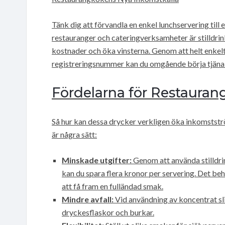
Tänk dig att förvandla en enkel lunchservering till
restauranger och cateringverksamheter är stilldri
kostnader och öka vinsterna. Genom att helt enkelt
registreringsnummer kan du omgående börja tjäna
Fördelarna för Restauran
Så hur kan dessa drycker verkligen öka inkomstst
är några sätt:
Minskade utgifter:
Genom att använda stilldrin
kan du spara flera kronor per servering. Det beh
att få fram en fulländad smak.
Mindre avfall:
Vid användning av koncentrat sl
dryckesflaskor och burkar.