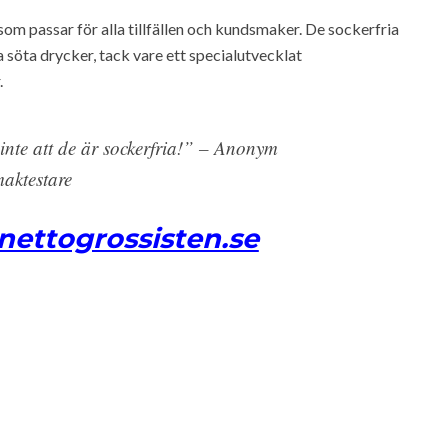
om passar för alla tillfällen och kundsmaker. De sockerfria
 söta drycker, tack vare ett specialutvecklat
.
nte att de är sockerfria!” – Anonym
aktestare
 nettogrossisten.se