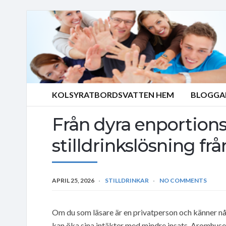
KOLSYRATBORDSVATTEN HEM
BLOGGA
Från dyra enportionsf
stilldrinkslösning f
APRIL 25, 2026
STILLDRINKAR
NO COMMENTS
Om du som läsare är en privatperson och känner nå
kan öka sina intäkter med mindre insats. Aromhuset