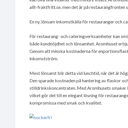
allt-fraktfritt.se, men det är på restaurangfronten
En ny, lönsam inkomstkälla för restauranger och ca
För restaurang- och cateringverksamheter kan smid
både kundnöjdhet och lönsamhet. Aromhuset erbjude
Genom att minska kostnaderna för enportionsflasko
inkomstström.
Mest lönsamt blir detta vid lunchtid, när det är hö
Den sparade kostnaden på hantering av flaskor och b
stilldrinkskoncentraten. Med Aromhusets smaker b
vilket gör det till en elegant lösning för restaurang
kompromissa med smak och kvalitet.