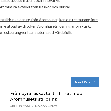
ålla utbudet fräscht och innovativt.
tt minska avfallet från flaskor och burkar.
 stilldrinkslösning från Aromhuset, kan din restaurang inte
rre utbud av drycker. Aromhusets lösning är praktisk,
 ge restaurangverksamheterna ett värdefullt
Next Post
Från dyra läskavtal till frihet med
Aromhusets stilldrink
APRIL 25, 2026
NO COMMENTS