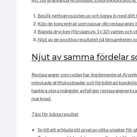
Besök nettogrossisten.se och logga in med ditt
Köp de koncentrat som passar din restaurangs 
Blanda drycken (förslagsvis 1+32) vatten och stä
Njut av de positiva resultatet på lönsamheten 
Njut av samma fördelar 
Restauranger som redan har implementerat Aromhuse
minskade driftskostnader och förbättrad kundnöjdhe
hantera stora mängder avfall ger restaurangverksa
marknad.
Tips för bästa resultat
Se till att erbjuda ett urval av olika smaker för at