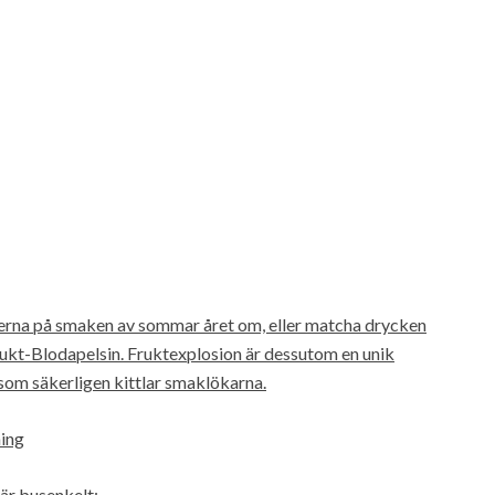
erna på smaken av sommar året om, eller matcha drycken
ukt-Blodapelsin. Fruktexplosion är dessutom en unik
som säkerligen kittlar smaklökarna.
ning
är busenkelt: