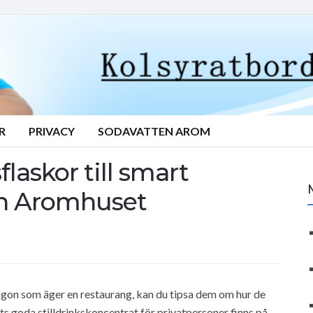
R
PRIVACY
SODAVATTEN AROM
laskor till smart
rån Aromhuset
gon som äger en restaurang, kan du tipsa dem om hur de
s goda stilldrinkskoncentrat för privatpersoner finns på