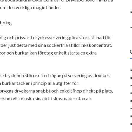
 som den verkliga magin händer.
tering
ig och prisvärd dryckesservering göra stor skillnad för
r just detta med sina sockerfria stilldrinkskoncentrat.
r och burkar kan företag enkelt starta en extra
gre tryck och större efterfrågan på servering av drycker.
urkar täcker i princip alla utgifter för
ryggs dryckerna snabbt och enkelt ihop direkt på plats,
er som vill minska sina driftskostnader utan att