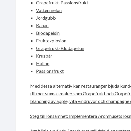
Grapefrukt-Passionsfrukt
Vattenmelon
Jordgubb
Banan
Blodapelsin
Fruktexplosion
Grapefrukt-Blodapelsin
Krusbär
Hallon
Passionsfrukt
Med dessa alternativ kan restauranger bjuda kund
till mer vuxna smaker som Grapefrukt och Grapefr
blandning av äpple, vita vindruvor och champagne 
Steg till lönsamhet: Implementera Aromhusets lös
Att börja använda Aromhuset stilldrinkkoncentrat 