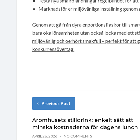
Testa nya smakblandningar regelbundet för att h
Marknadsför er miljövänliga inställning genom a
Genom att gå från dyra enportionsflaskor till smart
bara öka lönsamheten utan också locka med ett stö
miljövänlig och oerhört smakfull – perfekt för att
konkurrensövertag.
Previous Post
Aromhusets stilldrink: enkelt sätt att
minska kostnaderna för dagens lunch
APRIL 26, 2026
NO COMMENTS