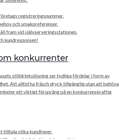
 företags registreringsnummer.
behov och smakpreferenser.
ll fram vid självserveringsstationen.
och kundresponsen!
som konkurrenter
ts stilldrinkslösning ser tydliga fördelar i form av
t. Att alltid ha fräsch dryck tillgänglig utan att behöva
mheter ett viktigt försprång på en konkurrenskraftig
t tilltala olika kundtyper.