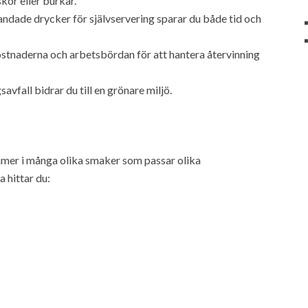
kor eller burkar.
ndade drycker för självservering sparar du både tid och
stnaderna och arbetsbördan för att hantera återvinning
fall bidrar du till en grönare miljö.
mer i många olika smaker som passar olika
 hittar du: