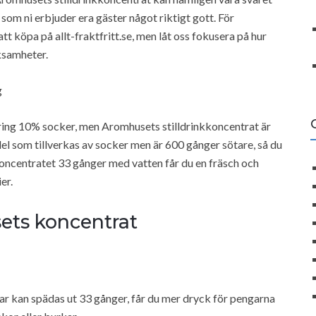
som ni erbjuder era gäster något riktigt gott. För
t köpa på allt-fraktfritt.se, men låt oss fokusera på hur
ksamheter.
g
mkring 10% socker, men Aromhusets stilldrinkkoncentrat är
el som tillverkas av socker men är 600 gånger sötare, så du
oncentratet 33 gånger med vatten får du en fräsch och
er.
ts koncentrat
ar kan spädas ut 33 gånger, får du mer dryck för pengarna