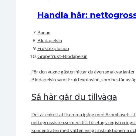
Handla här: nettogross
Banan
Blodapelsin
Fruktexplosion
Grapefrukt-Blodapelsin
För den vuxne gästen hittar du även smakvarianter
Blodapelsin samt Fruktexplosion, som består av äp
Så här går du tillväga
Det är enkelt att komma igång med Aromhusets still
nettogrossisten.se med ditt företags registrering
koncentraten med vatten enligt instruktionerna oc