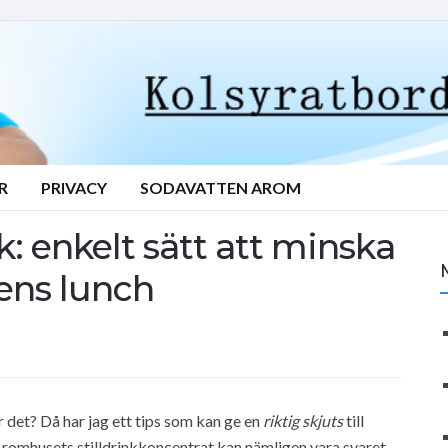
R
PRIVACY
SODAVATTEN AROM
k: enkelt sätt att minska
ens lunch
 det? Då har jag ett tips som kan ge en
riktig skjuts
till
romhusets stilldrinkkoncentrat kan nämligen vara svaret