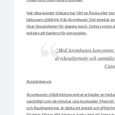
När dina kunder tidigare har fått en flaska eller b
hälsosam stilldrink från Aromhuset. Det innebär en
ökar lönsamheten för dagens lunch. Detta system ä
enklare att hantera för personalen.
“Med Aromhusets koncentrat k
dryckesalternativ och samtidi
Cater
Avslutningsvis
Aromhusets stilldrinkkoncentrat erbjuder en fantas
samtidigt som de minskar sina kostnader. Med ett
och flaskhantering, är detta ett enkelt och effekti
fördelar fångar ditt intresse, tveka inte att logga 