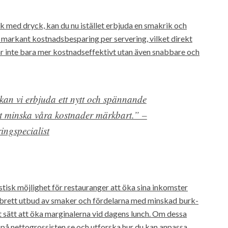
urk med dryck, kan du nu istället erbjuda en smakrik och
 markant kostnadsbesparing per servering, vilket direkt
r inte bara mer kostnadseffektivt utan även snabbare och
an vi erbjuda ett nytt och spännande
gt minska våra kostnader märkbart.” –
ingspecialist
tisk möjlighet för restauranger att öka sina inkomster
 brett utbud av smaker och fördelarna med minskad burk-
vt sätt att öka marginalerna vid dagens lunch. Om dessa
in på nettogrossisten.se och utforska hur du kan anpassa