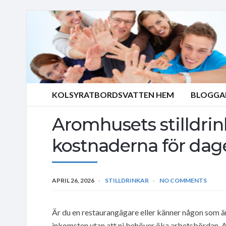
KOLSYRATBORDSVATTEN HEM
BLOGGA
Aromhusets stilldrin
kostnaderna för dag
APRIL 26, 2026
STILLDRINKAR
NO COMMENTS
Är du en restaurangägare eller känner någon som är
inkomsten utan att ni behöver öka arbetsbördan. A