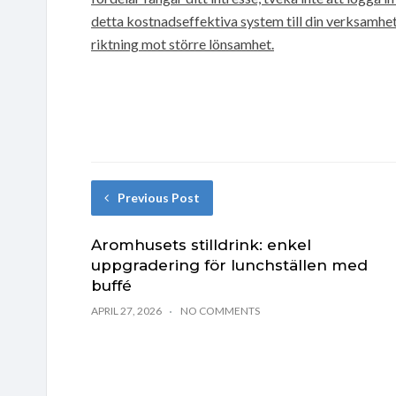
detta kostnadseffektiva system till din verksamhet. 
riktning mot större lönsamhet.
Previous Post
Aromhusets stilldrink: enkel
uppgradering för lunchställen med
buffé
APRIL 27, 2026
NO COMMENTS