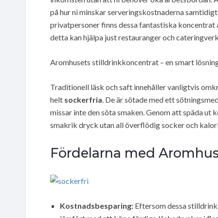
på hur ni minskar serveringskostnaderna samtidigt 
privatpersoner finns dessa fantastiska koncentrat at
detta kan hjälpa just restauranger och cateringver
Aromhusets stilldrinkkoncentrat – en smart lösnin
Traditionell läsk och saft innehåller vanligtvis o
helt
sockerfria
. De är sötade med ett sötningsmed
missar inte den söta smaken. Genom att späda ut k
smakrik dryck utan all överflödig socker och kalori
Fördelarna med Aromhuse
Kostnadsbesparing:
Eftersom dessa stilldrink