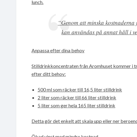
lunch.
“Genom att minska kostnaderna f
kan användas på annat håll i v
Anpassa efter dina behov
Stilldrinkkoncentraten från Aromhuset kommer i tre 
efter ditt behov:
500 ml som räcker till 16,5 liter stilldrink
2 liter som räcker till 66 liter stilldrink
5 liter som ger hela 165 liter stilldrink
Detta gör det enkelt att skala upp eller ner beroe
Ökad vinst med mindre kostnad