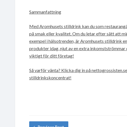
Sammanfattning
Med Aromhusets stilldrink kan du som restaurang
på smak eller kvalitet. Om du letar efter sätt att
exempel i hälsotrenden, är Aromhusets stilldrink en
produkter idag, njut av en extra inkomstströmmar oc
viktigt för ditt företag!
Så varför vänta? Klicka dig in på nettogrossisten.
stilldrinkskoncentrat!
Previous Post