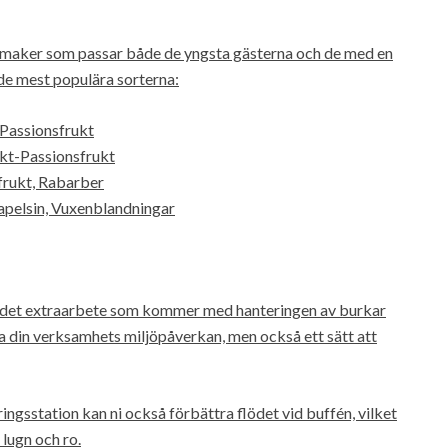
 smaker som passar både de yngsta gästerna och de med en
de mest populära sorterna:
Passionsfrukt
kt-Passionsfrukt
frukt, Rabarber
pelsin, Vuxenblandningar
å det extraarbete som kommer med hanteringen av burkar
ka din verksamhets miljöpåverkan, men också ett sätt att
ngsstation kan ni också förbättra flödet vid buffén, vilket
 lugn och ro.