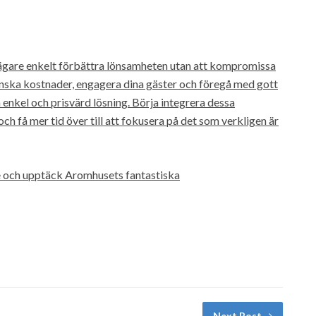
ägare enkelt förbättra lönsamheten utan att kompromissa
 minska kostnader, engagera dina gäster och föregå med gott
 enkel och prisvärd lösning. Börja integrera dessa
h få mer tid över till att fokusera på det som verkligen är
se och upptäck Aromhusets fantastiska
Next Post