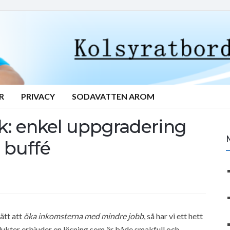
R
PRIVACY
SODAVATTEN AROM
nk: enkel uppgradering
 buffé
ätt att
öka inkomsterna med mindre jobb
, så har vi ett hett
dukter erbjuder en lösning som är både smakfull och