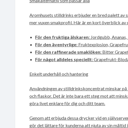
Smakalternativ som passar alla
Aromhusets stilldrinks erbjuder en bred palett av
mer vuxen smakprofil. Här är en kort överblick av 
För den fruktiga älskaren:
Jordgubb, Ananas, 
För den äventyrlige:
Fruktexplosion, Grapefru
För den raffinerade smaklöken:
Bitter Grape
För något alldeles speciellt:
Grapefrukt-Bloda
Enkelt underhåll och hantering
Användningen av stilldrinkskoncentrat minskar p
och flaskor. Det är inte bara ett steg mot att mins
göra livet enklare för dig och ditt team.
Genom att erbjuda dessa drycker vid en självserveri
gör det lättare för kunderna att njuta av sin måltid i