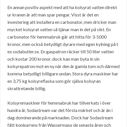
En annan positiv aspekt med att ha kolsyrat vatten direkt
ur kranen är att man spar pengar. Visst är det en
investering att installera en carbonator, men dricker man
mycket kolsyrat vatten så tjänar man in det på sikt. En
carbonator för hemmabruk går att hitta för 3-5000
kronor, men också betydligt dyrare med egen kylning på t
ex sodabutler.se. En gaspatron räcker till 50 liter vatten
och kostar 200 kronor, dock kan man byta in sin
kolsyrepatron mot en ny när den är gamla tom och därmed
komma betydligt billigare undan. Stora dyra maskiner har
en 3,75 kg kolsyreflaska som gör själva kolsyran
skrattretande billig.
Kolsyremaskiner för hemmabruk har tillverkats i över
hundra år, Sodastream var det första märket och är än i
dag dominerande på marknaden. Dock har Sodastream
fått konkurrens från Wassermaxx de senaste åren och