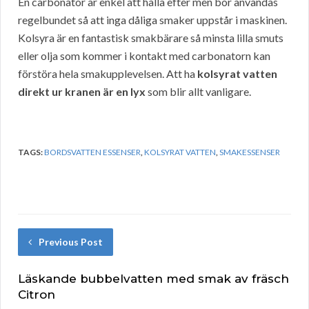
En carbonator är enkel att hålla efter men bör användas
regelbundet så att inga dåliga smaker uppstår i maskinen.
Kolsyra är en fantastisk smakbärare så minsta lilla smuts
eller olja som kommer i kontakt med carbonatorn kan
förstöra hela smakupplevelsen. Att ha
kolsyrat vatten
direkt ur kranen är en lyx
som blir allt vanligare.
TAGS:
BORDSVATTEN ESSENSER
,
KOLSYRAT VATTEN
,
SMAKESSENSER
Previous Post
Läskande bubbelvatten med smak av fräsch
Citron