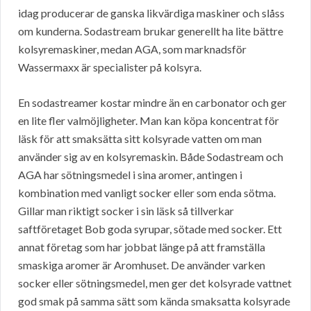
idag producerar de ganska likvärdiga maskiner och slåss
om kunderna. Sodastream brukar generellt ha lite bättre
kolsyremaskiner, medan AGA, som marknadsför
Wassermaxx är specialister på kolsyra.
En sodastreamer kostar mindre än en carbonator och ger
en lite fler valmöjligheter. Man kan köpa koncentrat för
läsk för att smaksätta sitt kolsyrade vatten om man
använder sig av en kolsyremaskin. Både Sodastream och
AGA har sötningsmedel i sina aromer, antingen i
kombination med vanligt socker eller som enda sötma.
Gillar man riktigt socker i sin läsk så tillverkar
saftföretaget Bob goda syrupar, sötade med socker. Ett
annat företag som har jobbat länge på att framställa
smaskiga aromer är Aromhuset. De använder varken
socker eller sötningsmedel, men ger det kolsyrade vattnet
god smak på samma sätt som kända smaksatta kolsyrade