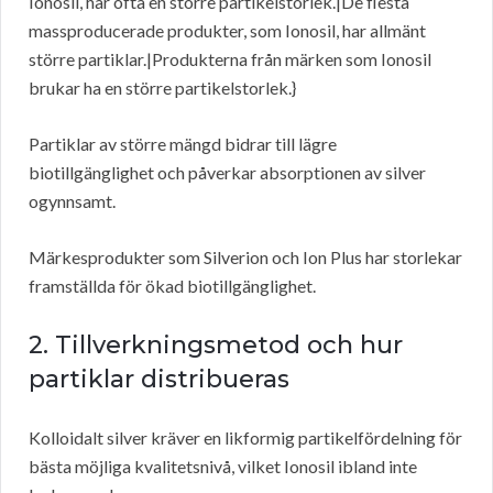
Ionosil, har ofta en större partikelstorlek.|De flesta
massproducerade produkter, som Ionosil, har allmänt
större partiklar.|Produkterna från märken som Ionosil
brukar ha en större partikelstorlek.}
Partiklar av större mängd bidrar till lägre
biotillgänglighet och påverkar absorptionen av silver
ogynnsamt.
Märkesprodukter som Silverion och Ion Plus har storlekar
framställda för ökad biotillgänglighet.
2. Tillverkningsmetod och hur
partiklar distribueras
Kolloidalt silver kräver en likformig partikelfördelning för
bästa möjliga kvalitetsnivå, vilket Ionosil ibland inte