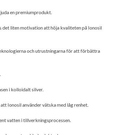
erbjuda en premiumprodukt.
t liten motivation att höja kvaliteten på Ionosil
eknologierna och utrustningarna för att förbättra
.
n i kolloidalt silver.
att Ionosil använder vätska med låg renhet.
ent vatten i tillverkningsprocessen.