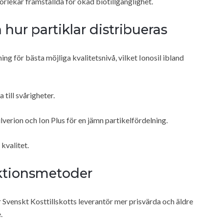
rlekar framställda för ökad biotillgänglighet.
hur partiklar distribueras
ing för bästa möjliga kvalitetsnivå, vilket Ionosil ibland
 till svårigheter.
erion och Ion Plus för en jämn partikelfördelning.
kvalitet.
uktionsmetoder
Svenskt Kosttillskotts leverantör mer prisvärda och äldre
.