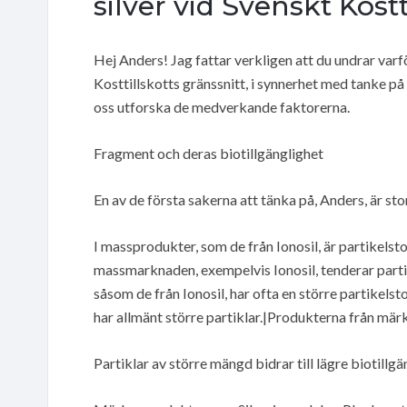
silver vid Svenskt Kostt
Hej Anders! Jag fattar verkligen att du undrar varf
Kosttillskotts gränssnitt, i synnerhet med tanke p
oss utforska de medverkande faktorerna.
Fragment och deras biotillgänglighet
En av de första sakerna att tänka på, Anders, är sto
I massprodukter, som de från Ionosil, är partikelsto
massmarknaden, exempelvis Ionosil, tenderar part
såsom de från Ionosil, har ofta en större partikels
har allmänt större partiklar.|Produkterna från märk
Partiklar av större mängd bidrar till lägre biotill