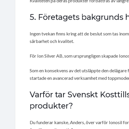
Kvaliteten på deras produkter förbättras av längr
5. Företagets bakgrunds h
Ingen tvekan finns kring att de beslut som tas in
sårbarhet och kvalitet.
För Ion Silver AB, som ursprungligen skapade Ionosil
Som en konsekvens av det utsläppte den delägare 
startade en avancerad verksamhet med toppmoderna r
Varför tar Svenskt Kosttill
produkter?
Du funderar kanske, Anders, över varför Ionosil for