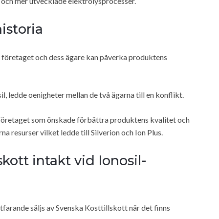
e och mer utvecklade elektrolysprocesser.
istoria
om företaget och dess ägare kan påverka produktens
, ledde oenigheter mellan de två ägarna till en konflikt.
företaget som önskade förbättra produktens kvalitet och
esurser vilket ledde till Silverion och Ion Plus.
skott intakt vid Ionosil-
tfarande säljs av Svenska Kosttillskott när det finns