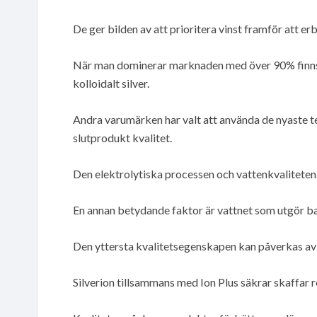
De ger bilden av att prioritera vinst framför att 
När man dominerar marknaden med över 90% finns de
kolloidalt silver.
Andra varumärken har valt att använda de nyaste t
slutprodukt kvalitet.
Den elektrolytiska processen och vattenkvaliteten
En annan betydande faktor är vattnet som utgör base
Den yttersta kvalitetsegenskapen kan påverkas av 
Silverion tillsammans med Ion Plus säkrar skaffar r