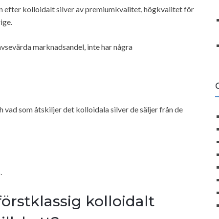
den efter kolloidalt silver av premiumkvalitet, högkvalitet för
ige.
n avsevärda marknadsandel, inte har några
h vad som åtskiljer det kolloidala silver de säljer från de
.
örstklassig kolloidalt