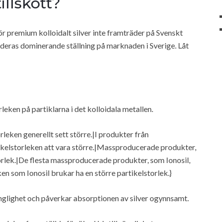
illskott?
ör premium kolloidalt silver inte framträder på Svenskt
å deras dominerande ställning på marknaden i Sverige. Låt
rleken på partiklarna i det kolloidala metallen.
rleken generellt sett större.|I produkter från
ikelstorleken att vara större.|Massproducerade produkter,
torlek.|De flesta massproducerade produkter, som Ionosil,
en som Ionosil brukar ha en större partikelstorlek.}
gänglighet och påverkar absorptionen av silver ogynnsamt.