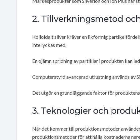
Märkesprodukter som Silverion och Ion Plus har sto
2. Tillverkningsmetod och 
Kolloidalt silver kräver en likformig partikelfördeln
inte lyckas med.
En ojämn spridning av partiklar i produkten kan leda
Computerstyrd avancerad utrustning används av Silv
Det utgör en grundläggande faktor för produktens 
3. Teknologier och prod
När det kommer till produktionsmetoder använder 
produktionsmetoder för att hålla kostnaderna nere