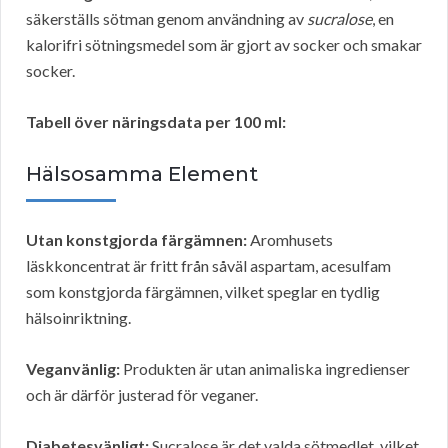
säkerställs sötman genom användning av
sucralose
, en
kalorifri sötningsmedel som är gjort av socker och smakar
socker.
Tabell över näringsdata per 100 ml:
Hälsosamma Element
Utan konstgjorda färgämnen:
Aromhusets
läskkoncentrat är fritt från såväl aspartam, acesulfam
som konstgjorda färgämnen, vilket speglar en tydlig
hälsoinriktning.
Veganvänlig:
Produkten är utan animaliska ingredienser
och är därför justerad för veganer.
Diabetesvänligt:
Sucralose är det valda sötmedlet, vilket