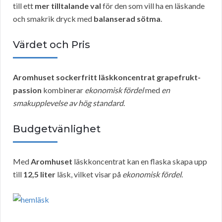
till ett
mer tilltalande val
för den som vill ha en läskande
och smakrik dryck med
balanserad sötma
.
Värdet och Pris
Aromhuset sockerfritt läskkoncentrat grapefrukt-
passion
kombinerar
ekonomisk fördel
med
en
smakupplevelse av hög standard
.
Budgetvänlighet
Med
Aromhuset
läskkoncentrat kan en flaska skapa upp
till
12,5 liter
läsk, vilket visar på
ekonomisk fördel
.