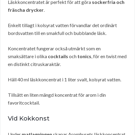
Läskkoncentratet är perfekt för att göra
sockerfria och
fräscha drycker
.
Enkelt tillagt i kolsyrat vatten förvandlar det ordinärt
bordsvatten till en smakfull och bubblande läsk.
Koncentratet fungerar också utmärkt som en
smaksättare i olika
cocktails
och
tonics
, för en twist med
en distinkt citruskaraktär.
Häll 40 ml läskkoncentrat i 1 liter svalt, kolsyrat vatten.
Tillsätt en liten mängd koncentrat för arom i din
favoritcocktail.
Vid Kokkonst
Under
matlagningen
skapar Aromhusets läskkoncentrat