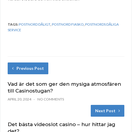
TAGS:
POSTNORD DÅLIGT
,
POSTNORD FIASKO
,
POSTNORDS DÅLIGA
SERVICE
Previous Post
Vad är det som ger den mysiga atmosfären
till Casinostugan?
APRIL 20, 2024
NO COMMENTS
Next Post
Det bästa videoslot casino – hur hittar jag
det?