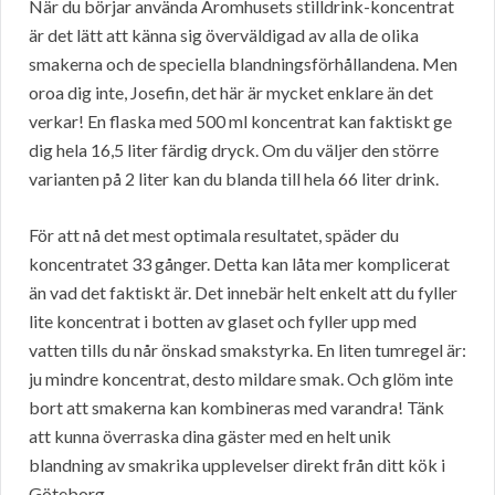
När du börjar använda Aromhusets stilldrink-koncentrat
är det lätt att känna sig överväldigad av alla de olika
smakerna och de speciella blandningsförhållandena. Men
oroa dig inte, Josefin, det här är mycket enklare än det
verkar! En flaska med 500 ml koncentrat kan faktiskt ge
dig hela 16,5 liter färdig dryck. Om du väljer den större
varianten på 2 liter kan du blanda till hela 66 liter drink.
För att nå det mest optimala resultatet, späder du
koncentratet 33 gånger. Detta kan låta mer komplicerat
än vad det faktiskt är. Det innebär helt enkelt att du fyller
lite koncentrat i botten av glaset och fyller upp med
vatten tills du når önskad smakstyrka. En liten tumregel är:
ju mindre koncentrat, desto mildare smak. Och glöm inte
bort att smakerna kan kombineras med varandra! Tänk
att kunna överraska dina gäster med en helt unik
blandning av smakrika upplevelser direkt från ditt kök i
Göteborg.