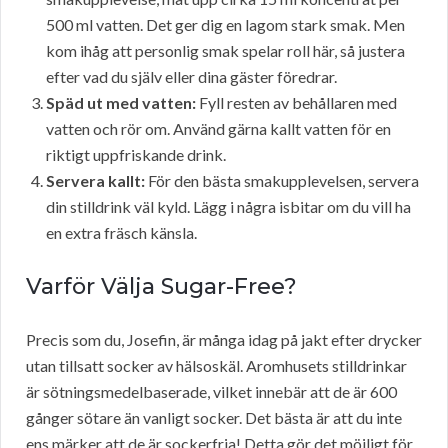
500 ml vatten. Det ger dig en lagom stark smak. Men
kom ihåg att personlig smak spelar roll här, så justera
efter vad du själv eller dina gäster föredrar.
Späd ut med vatten:
Fyll resten av behållaren med
vatten och rör om. Använd gärna kallt vatten för en
riktigt uppfriskande drink.
Servera kallt:
För den bästa smakupplevelsen, servera
din stilldrink väl kyld. Lägg i några isbitar om du vill ha
en extra fräsch känsla.
Varför Välja Sugar-Free?
Precis som du, Josefin, är många idag på jakt efter drycker
utan tillsatt socker av hälsoskäl. Aromhusets stilldrinkar
är sötningsmedelbaserade, vilket innebär att de är 600
gånger sötare än vanligt socker. Det bästa är att du inte
ens märker att de är sockerfria! Detta gör det möjligt för