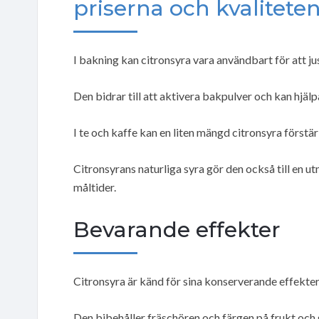
priserna och kvaliteten
I bakning kan citronsyra vara användbart för att ju
Den bidrar till att aktivera bakpulver och kan hjälpa 
I te och kaffe kan en liten mängd citronsyra förstä
Citronsyrans naturliga syra gör den också till en
måltider.
Bevarande effekter
Citronsyra är känd för sina konserverande effekter
Den bibehåller fräschören och färgen på frukt och gr