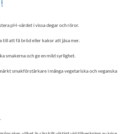
!
stera pH-värdet i vissa degar och röror.
till att få bröd eller kakor att jäsa mer.
rka smakerna och ge en mild syrlighet.
 utmärkt smakförstärkare i många vegetariska och veganska
.
önsaker, vilket är särskilt viktigt vid tillverkning av juice