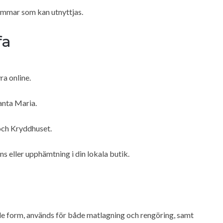
emmar som kan utnyttjas.
fa
ra online.
anta Maria.
och Kryddhuset.
ns eller upphämtning i din lokala butik.
nde form, används för både matlagning och rengöring, samt