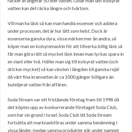
räcker åt ungefär 50 liter vatten. Gillar man lätt kolsyrat
vatten kan det räcka längre och tvärtom.
Vill man ha läsk så kan man handla essenser och addera
under processen, det är hur lätt som helst. Dock är
essenserna ganska dyra, vissa märken mer än andra, så
köper man en kolsyremaskin för att tillverka billig läsk så
får man göra rätt så mycket läsk innan man lyckas spara in
en slant eller två. Håller man sig till kolsyrat vatten (och
dricker mycket) så kan vinsten i längden bli ganska rejäl
då vårt fina kranvatten är ca 1000 gånger billigare än
buteljerat vatten från affären.
Soda Stream var ett fristående företag fram till 1998 då
det köptes upp av konkurrerande företaget Soda Club,
som har sin grund i Israel. Soda Club lät Soda Stream
fortsätta att marknadsföras under samma benämning i
vissa länder, medan samma produkter går under namnet