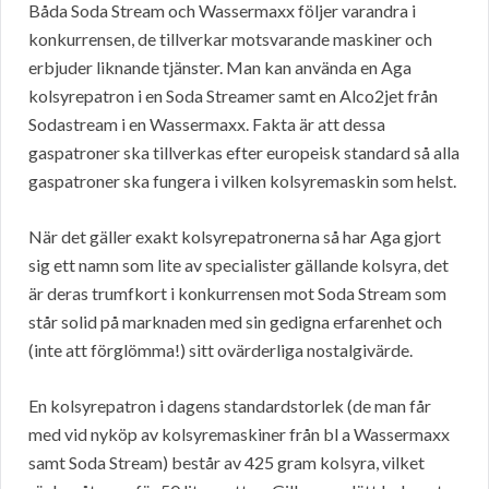
Båda Soda Stream och Wassermaxx följer varandra i
konkurrensen, de tillverkar motsvarande maskiner och
erbjuder liknande tjänster. Man kan använda en Aga
kolsyrepatron i en Soda Streamer samt en Alco2jet från
Sodastream i en Wassermaxx. Fakta är att dessa
gaspatroner ska tillverkas efter europeisk standard så alla
gaspatroner ska fungera i vilken kolsyremaskin som helst.
När det gäller exakt kolsyrepatronerna så har Aga gjort
sig ett namn som lite av specialister gällande kolsyra, det
är deras trumfkort i konkurrensen mot Soda Stream som
står solid på marknaden med sin gedigna erfarenhet och
(inte att förglömma!) sitt ovärderliga nostalgivärde.
En kolsyrepatron i dagens standardstorlek (de man får
med vid nyköp av kolsyremaskiner från bl a Wassermaxx
samt Soda Stream) består av 425 gram kolsyra, vilket