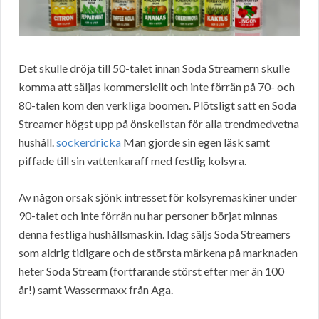
Det skulle dröja till 50-talet innan Soda Streamern skulle
komma att säljas kommersiellt och inte förrän på 70- och
80-talen kom den verkliga boomen. Plötsligt satt en Soda
Streamer högst upp på önskelistan för alla trendmedvetna
hushåll.
sockerdricka
Man gjorde sin egen läsk samt
piffade till sin vattenkaraff med festlig kolsyra.
Av någon orsak sjönk intresset för kolsyremaskiner under
90-talet och inte förrän nu har personer börjat minnas
denna festliga hushållsmaskin. Idag säljs Soda Streamers
som aldrig tidigare och de största märkena på marknaden
heter Soda Stream (fortfarande störst efter mer än 100
år!) samt Wassermaxx från Aga.