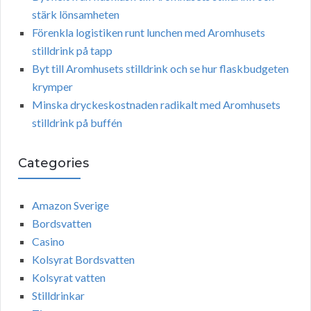
stärk lönsamheten
Förenkla logistiken runt lunchen med Aromhusets
stilldrink på tapp
Byt till Aromhusets stilldrink och se hur flaskbudgeten
krymper
Minska dryckeskostnaden radikalt med Aromhusets
stilldrink på buffén
Categories
Amazon Sverige
Bordsvatten
Casino
Kolsyrat Bordsvatten
Kolsyrat vatten
Stilldrinkar