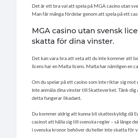
Det är ett bra val att spela på MGA casino utan sve
Man får många fördelar genom att spela på ett casin
MGA casino utan svensk licens
skatta för dina vinster.
Det kan vara bra att veta att du inte kommer att be
licens har en Malta licens. Malta har nämligen en ca
Om du spelar på ett casino som inte riktar sig mo
inte anmäla dina vinster till Skatteverket. Tänk dig 
detta fungerar likadant.
Du kommer aldrig att kunna bli skatteskyldig då Eur
casinot att hålla sig till svenska regler – så länge d
i svenska kronor behöver du heller inte skatta för v