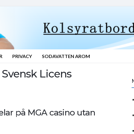
R
PRIVACY
SODAVATTEN AROM
 Svensk Licens
pelar på MGA casino utan