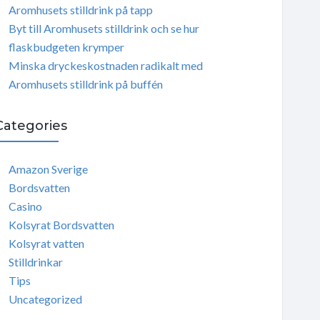
Aromhusets stilldrink på tapp
Byt till Aromhusets stilldrink och se hur
flaskbudgeten krymper
Minska dryckeskostnaden radikalt med
Aromhusets stilldrink på buffén
Categories
Amazon Sverige
Bordsvatten
Casino
Kolsyrat Bordsvatten
Kolsyrat vatten
Stilldrinkar
Tips
Uncategorized