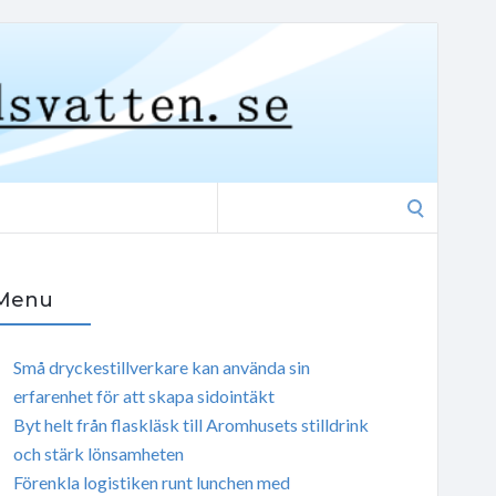
Search
for:
Menu
Små dryckestillverkare kan använda sin
erfarenhet för att skapa sidointäkt
Byt helt från flaskläsk till Aromhusets stilldrink
och stärk lönsamheten
Förenkla logistiken runt lunchen med