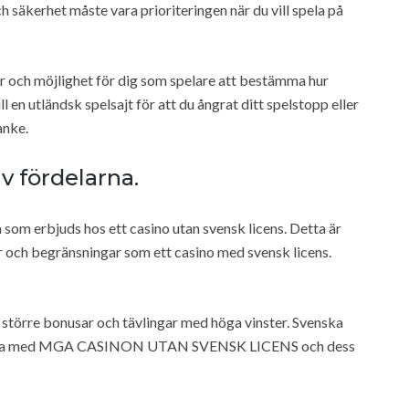
och säkerhet måste vara prioriteringen när du vill spela på
r och möjlighet för dig som spelare att bestämma hur
 en utländsk spelsajt för att du ångrat ditt spelstopp eller
anke.
v fördelarna.
 som erbjuds hos ett casino utan svensk licens. Detta är
er och begränsningar som ett casino med svensk licens.
l större bonusar och tävlingar med höga vinster. Svenska
nkurrera med MGA CASINON UTAN SVENSK LICENS och dess