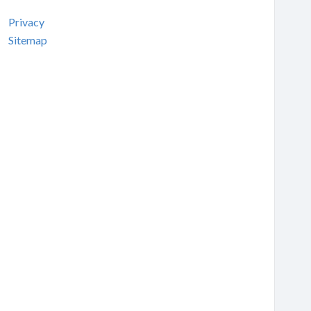
Privacy
Sitemap