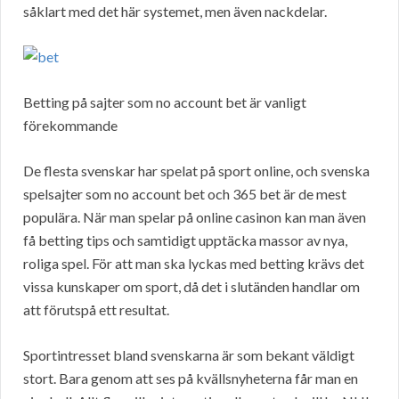
såklart med det här systemet, men även nackdelar.
Betting på sajter som no account bet är vanligt
förekommande
De flesta svenskar har spelat på sport online, och svenska
spelsajter som no account bet och 365 bet är de mest
populära. När man spelar på online casinon kan man även
få betting tips och samtidigt upptäcka massor av nya,
roliga spel. För att man ska lyckas med betting krävs det
vissa kunskaper om sport, då det i slutänden handlar om
att förutspå ett resultat.
Sportintresset bland svenskarna är som bekant väldigt
stort. Bara genom att ses på kvällsnyheterna får man en