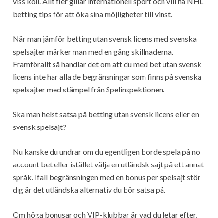
viss koll. Allt fler gillar internationell sport och vill ha NHL
betting tips för att öka sina möjligheter till vinst.
När man jämför betting utan svensk licens med svenska
spelsajter märker man med en gång skillnaderna.
Framförallt så handlar det om att du med bet utan svensk
licens inte har alla de begränsningar som finns på svenska
spelsajter med stämpel från Spelinspektionen.
Ska man helst satsa på betting utan svensk licens eller en
svensk spelsajt?
Nu kanske du undrar om du egentligen borde spela på no
account bet eller istället välja en utländsk sajt på ett annat
språk. Ifall begränsningen med en bonus per spelsajt stör
dig är det utländska alternativ du bör satsa på.
Om höga bonusar och VIP-klubbar är vad du letar efter,