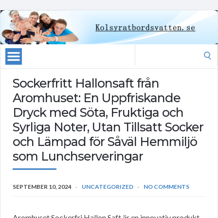
Search
for:
Sockerfritt Hallonsaft från
Aromhuset: En Uppfriskande
Dryck med Söta, Fruktiga och
Syrliga Noter, Utan Tillsatt Socker
och Lämpad för Såväl Hemmiljö
som Lunchserveringar
SEPTEMBER 10, 2024
UNCATEGORIZED
NO COMMENTS
Aromhuset Sockerfri Hallon Saft är en innovativ produkt