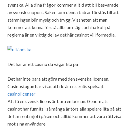
svenska. Alla dina frågor kommer alltid att bli besvarade
av svensk support. Saker som denna bidrar förstås till att
stämningen blir mysig och trygg. Vissheten att man
kommer att kunna förstå allt som sägs och ha koll på
reglerna är en viktig del av det här casinot vill förmedla.
Det här är ett casino du vågar lita på
Det har inte bara att göra med den svenska licensen.
Casinostugan har visat att de är en seriös spelsajt.
casinolicenser
Att få en svensk licens är bara en början. Genom att
casinot har funnits i så många år törs alla spelare lita på att
de har rent mjöl i påsen och alltid kommer att vara rättvisa
mot sina användare.