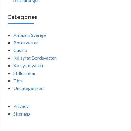
restaurangen
Categories
Amazon Sverige
Bordsvatten
Casino
Kolsyrat Bordsvatten
Kolsyrat vatten
Stilldrinkar
Tips
Uncategorized
Privacy
Sitemap