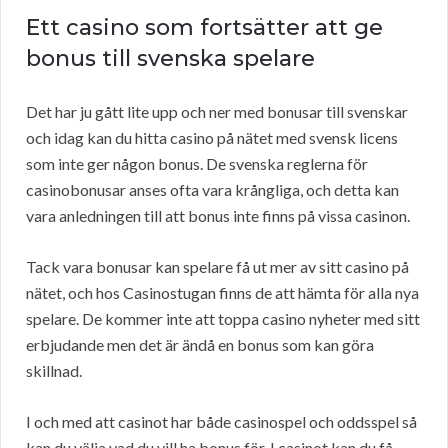
Ett casino som fortsätter att ge
bonus till svenska spelare
Det har ju gått lite upp och ner med bonusar till svenskar
och idag kan du hitta casino på nätet med svensk licens
som inte ger någon bonus. De svenska reglerna för
casinobonusar anses ofta vara krångliga, och detta kan
vara anledningen till att bonus inte finns på vissa casinon.
Tack vara bonusar kan spelare få ut mer av sitt casino på
nätet, och hos Casinostugan finns de att hämta för alla nya
spelare. De kommer inte att toppa casino nyheter med sitt
erbjudande men det är ändå en bonus som kan göra
skillnad.
I och med att casinot har både casinospel och oddsspel så
kan du välja vad du vill ha bonus för. I casinot kan du få