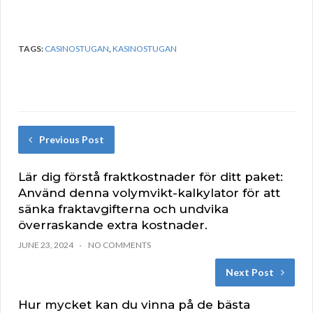
TAGS:
CASINOSTUGAN
,
KASINOSTUGAN
Previous Post
Lär dig förstå fraktkostnader för ditt paket:
Använd denna volymvikt-kalkylator för att
sänka fraktavgifterna och undvika
överraskande extra kostnader.
JUNE 23, 2024
NO COMMENTS
Next Post
Hur mycket kan du vinna på de bästa