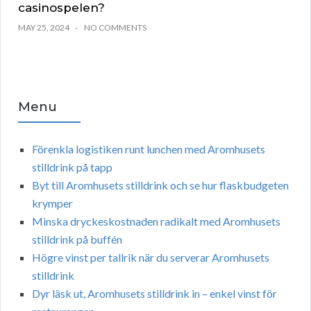
casinospelen?
MAY 25, 2024
NO COMMENTS
Menu
Förenkla logistiken runt lunchen med Aromhusets
stilldrink på tapp
Byt till Aromhusets stilldrink och se hur flaskbudgeten
krymper
Minska dryckeskostnaden radikalt med Aromhusets
stilldrink på buffén
Högre vinst per tallrik när du serverar Aromhusets
stilldrink
Dyr läsk ut, Aromhusets stilldrink in – enkel vinst för