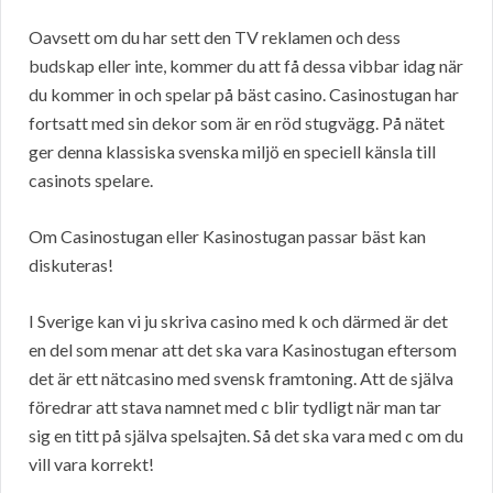
Oavsett om du har sett den TV reklamen och dess
budskap eller inte, kommer du att få dessa vibbar idag när
du kommer in och spelar på bäst casino. Casinostugan har
fortsatt med sin dekor som är en röd stugvägg. På nätet
ger denna klassiska svenska miljö en speciell känsla till
casinots spelare.
Om Casinostugan eller Kasinostugan passar bäst kan
diskuteras!
I Sverige kan vi ju skriva casino med k och därmed är det
en del som menar att det ska vara Kasinostugan eftersom
det är ett nätcasino med svensk framtoning. Att de själva
föredrar att stava namnet med c blir tydligt när man tar
sig en titt på själva spelsajten. Så det ska vara med c om du
vill vara korrekt!