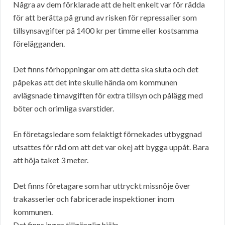
Några av dem förklarade att de helt enkelt var för rädda
för att berätta på grund av risken för repressalier som
tillsynsavgifter på 1400 kr per timme eller kostsamma
förelägganden.
Det finns förhoppningar om att detta ska sluta och det
påpekas att det inte skulle hända om kommunen
avlägsnade timavgiften för extra tillsyn och pålägg med
böter och orimliga svarstider.
En företagsledare som felaktigt förnekades utbyggnad
utsattes för råd om att det var okej att bygga uppåt. Bara
att höja taket 3 meter.
Det finns företagare som har uttryckt missnöje över
trakasserier och fabricerade inspektioner inom
kommunen.
Det finns ingen tillgänglig hjälp.