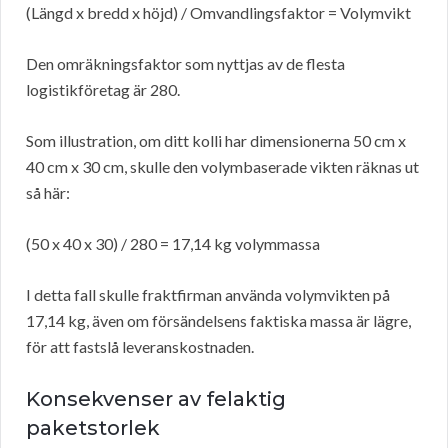
(Längd x bredd x höjd) / Omvandlingsfaktor = Volymvikt
Den omräkningsfaktor som nyttjas av de flesta
logistikföretag är 280.
Som illustration, om ditt kolli har dimensionerna 50 cm x
40 cm x 30 cm, skulle den volymbaserade vikten räknas ut
så här:
(50 x 40 x 30) / 280 = 17,14 kg volymmassa
I detta fall skulle fraktfirman använda volymvikten på
17,14 kg, även om försändelsens faktiska massa är lägre,
för att fastslå leveranskostnaden.
Konsekvenser av felaktig
paketstorlek