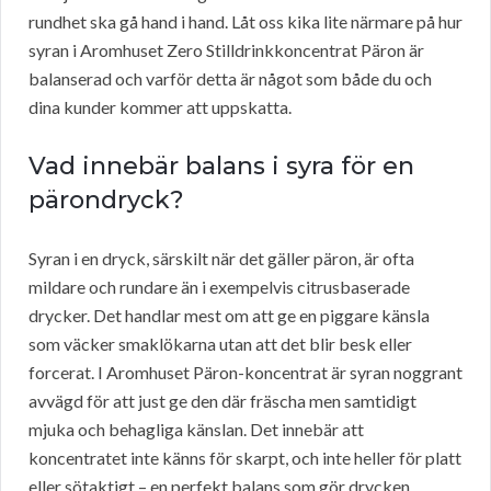
rundhet ska gå hand i hand. Låt oss kika lite närmare på hur
syran i Aromhuset Zero Stilldrinkkoncentrat Päron är
balanserad och varför detta är något som både du och
dina kunder kommer att uppskatta.
Vad innebär balans i syra för en
pärondryck?
Syran i en dryck, särskilt när det gäller päron, är ofta
mildare och rundare än i exempelvis citrusbaserade
drycker. Det handlar mest om att ge en piggare känsla
som väcker smaklökarna utan att det blir besk eller
forcerat. I Aromhuset Päron-koncentrat är syran noggrant
avvägd för att just ge den där fräscha men samtidigt
mjuka och behagliga känslan. Det innebär att
koncentratet inte känns för skarpt, och inte heller för platt
eller sötaktigt – en perfekt balans som gör drycken