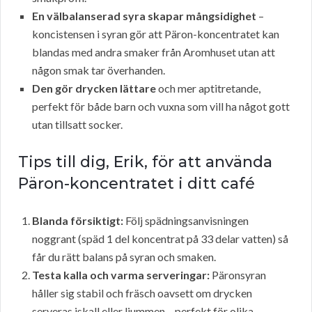
En välbalanserad syra skapar mångsidighet
–
koncistensen i syran gör att Päron-koncentratet kan
blandas med andra smaker från Aromhuset utan att
någon smak tar överhanden.
Den gör drycken lättare
och mer aptitretande,
perfekt för både barn och vuxna som vill ha något gott
utan tillsatt socker.
Tips till dig, Erik, för att använda
Päron-koncentratet i ditt café
Blanda försiktigt:
Följ spädningsanvisningen
noggrant (späd 1 del koncentrat på 33 delar vatten) så
får du rätt balans på syran och smaken.
Testa kalla och varma serveringar:
Päronsyran
håller sig stabil och fräsch oavsett om drycken
serveras iskall eller ljummen – perfekt för olika