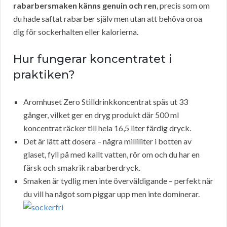
rabarbersmaken känns genuin och ren
, precis som om
du hade saftat rabarber själv men utan att behöva oroa
dig för sockerhalten eller kalorierna.
Hur fungerar koncentratet i
praktiken?
Aromhuset Zero Stilldrinkkoncentrat späs ut 33
gånger, vilket ger en dryg produkt där 500 ml
koncentrat räcker till hela 16,5 liter färdig dryck.
Det är lätt att dosera – några milliliter i botten av
glaset, fyll på med kallt vatten, rör om och du har en
färsk och smakrik rabarberdryck.
Smaken är tydlig men inte överväldigande – perfekt när
du vill ha något som piggar upp men inte dominerar.