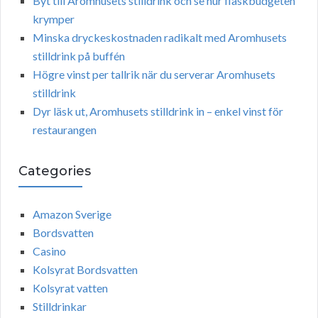
Byt till Aromhusets stilldrink och se hur flaskbudgeten
krymper
Minska dryckeskostnaden radikalt med Aromhusets
stilldrink på buffén
Högre vinst per tallrik när du serverar Aromhusets
stilldrink
Dyr läsk ut, Aromhusets stilldrink in – enkel vinst för
restaurangen
Categories
Amazon Sverige
Bordsvatten
Casino
Kolsyrat Bordsvatten
Kolsyrat vatten
Stilldrinkar