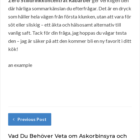
Zero Stilldrinkkoncentrat Rabarber
ger verkligen den
där härliga sommarkänslan du efterfrågar. Det är en dryck
som håller hela vägen från första klunken, utan att vara för
söt eller sliskig – ett äkta och hälsosamt alternativ till
vanlig saft. Tack för din fråga, jag hoppas du vågar testa
den – jag är säker på att den kommer bli en ny favorit i ditt
kök!
an example
Previous Post
Vad Du Behöver Veta om Askorbinsyra och