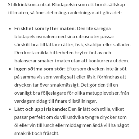
Stilldrinkkoncentrat Blodapelsin som ett bordssällskap
till maten, så finns det många anledningar att göra det:
Friskhet som lyfter maten:
Den lite säregna
blodapelsinsmaken med sina citrusnoter passar
särskilt bra till lättare rätter, fisk, skaldjur eller sallader.
Den korta milda bitterheten bryter fint av och
balanserar smaker i maten utan att konkurrera ut dem.
Ingen sötma som stör:
Eftersom drycken inte är söt
på samma vis som vanlig saft eller läsk, förhindras att
drycken tar över smakmässigt. Det gör den till en
ovanligt bra följeslagare för olika matupplevelser, från
vardagsmiddag till finare tillställningar.
Lätt och uppfriskande:
Den är lätt och stilla, vilket
passar perfekt om du vill undvika tyngre drycker som
öl eller vin till lunch eller middag men ändå vill ha något
smakrikt och fräscht.