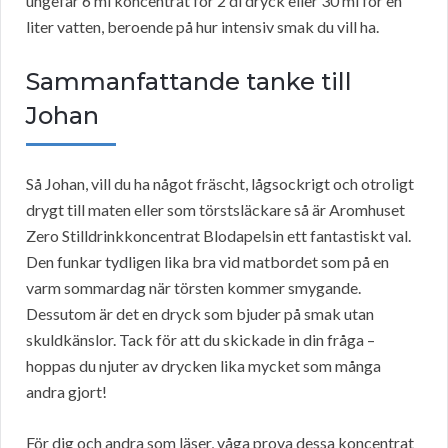
ungefär 6 ml koncentrat för 2 dl dryck eller 30 ml för en
liter vatten, beroende på hur intensiv smak du vill ha.
Sammanfattande tanke till
Johan
Så Johan, vill du ha något fräscht, lågsockrigt och otroligt
drygt till maten eller som törstsläckare så är Aromhuset
Zero Stilldrinkkoncentrat Blodapelsin ett fantastiskt val.
Den funkar tydligen lika bra vid matbordet som på en
varm sommardag när törsten kommer smygande.
Dessutom är det en dryck som bjuder på smak utan
skuldkänslor. Tack för att du skickade in din fråga –
hoppas du njuter av drycken lika mycket som många
andra gjort!
För dig och andra som läser, våga prova dessa koncentrat