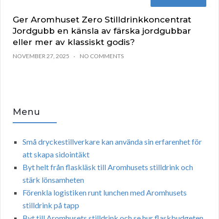
Ger Aromhuset Zero Stilldrinkkoncentrat
Jordgubb en känsla av färska jordgubbar
eller mer av klassiskt godis?
NOVEMBER 27, 2025
NO COMMENTS
Menu
Små dryckestillverkare kan använda sin erfarenhet för
att skapa sidointäkt
Byt helt från flaskläsk till Aromhusets stilldrink och
stärk lönsamheten
Förenkla logistiken runt lunchen med Aromhusets
stilldrink på tapp
Byt till Aromhusets stilldrink och se hur flaskbudgeten