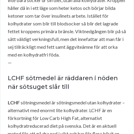
inte bara socker ur sin diet, utan alla kolhydrater. Kroppen
håller då in i ett läge som heter ketos och börjar bilda
ketoner som tar över insulinets arbete. Istället för
kolhydrater som blir till blodsocker så blir det lagrade
fettet kroppens primära bränsle. Viktnedgången blir på så
sätt väldigt verkningsfull, men det innefattar att man får i
sej tillräckligt med fett samt äggviteämne för att orka
med en kolhydratfri föda.
—
LCHF sötmedel är räddaren i nöden
när sötsuget slår till
LCHF
sötningsmedel är sötningsmedel utan kolhydrater –
alternativt med enormt lite kolhydrater. LCHF är en
förkortning för Low Carb High Fat, alternativt
kolhydratreducerad diet på svenska. Det är en aktuell
metod för att gå dra ned i vikt och har för flera blivit en