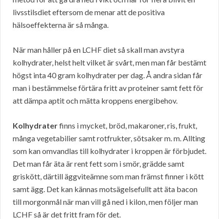
livsstilsdiet eftersom de menar att de positiva
hälsoeffekterna är så många.
När man håller på en LCHF diet så skall man avstyra
kolhydrater, helst helt vilket är svårt, men man får bestämt
högst inta 40 gram kolhydrater per dag. Å andra sidan får
man i bestämmelse förtära fritt av proteiner samt fett för
att dämpa aptit och mätta kroppens energibehov.
Kolhydrater
finns i mycket, bröd, makaroner, ris, frukt,
många vegetabilier samt rotfrukter, sötsaker m. m. Allting
som kan omvandlas till kolhydrater i kroppen är förbjudet.
Det man får äta är rent fett som i smör, grädde samt
griskött, därtill äggviteämne som man främst finner i kött
samt ägg. Det kan kännas motsägelsefullt att äta bacon
till morgonmål när man vill gå ned i kilon, men följer man
LCHF så är det fritt fram för det.