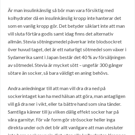
Är man insulinkänslig så bör man vara försiktig med
kolhydrater då en insulinkänslig kropp inte hanterar det
som en vanlig kropp gör. Det betyder såklart inte att man
vill sluta förtära godis samt idag finns det alternativ
allmän. Stevia sötningsmedel påverkar inte blodsockret
över huvud taget, det är ett naturligt sötmedel som växer i
Sydamerika samt i Japan består det 40 % av försäljningen
av sötmedel. Stevia är mycket sött – ungefär 300 gånger
sötare än socker, så bara väldigt en aning behövs.
Andra anledningar till att man vill dra dra ned på
sockerintaget kan ha med hälsan att göra, man antagligen
vill gå dra ner i vikt, eller ta bättre hand som sina tänder.
Samtliga känner till ju vilken dålig effekt socker har på
våra garnityr. För vår form gör strösocker heller inga
direkta under och det blir allt vanligare att man utesluter