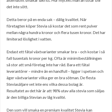
alternativt smakar lakrits. Hur mycekt man än sötar blir
det inte sött.
Detta beror på en enda sak – dålig kvalitet. När
företagten köper Stevia så kostar det som rent pulver
mellan några hundra kronor och flera tusen kronor. Det har
limiterad löslighet i vatten.
Endast ett fåtal växtvarianter smakar bra – och kostar i så
fall tusentals kronor per kg. Ofta är minimibeställningen
så stor att små företag inte har råd. Bara ett fåtal
leverantörer – mindre än en handfull – ligger i spetsen och
äger växtvarianter vilka ger en bra sötman. De flesta
Steviasäljare vet inte ens vilka dessa bolag är.
Resultatet av det här är att 98% utav alla stevia som säljas
är den billiga Stevian av låg kvalité.
Den som vill smaka en premium kvalitet Stevia kan