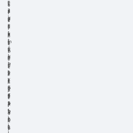
n
l
r
l
k
s
e
a
j
a
s
a
i
l
i
a
d
y
r
e
s
e
i
e
r
a
l
i
t
v
n
a
k
l
n
t
i
m
t
t
t
e
ö
t
e
v
e
b
l
l
r
d
a
r
u
l
b
i
d
t
i
t
e
r
o
e
t
s
e
r
y
l
t
e
t
l
h
g
(
b
n
i
j
a
g
e
u
f
s
e
l
e
l
b
a
k
r
l
r
l
b
b
a
a
o
i
e
l
r
b
t
n
i
r
a
i
u
o
)
L