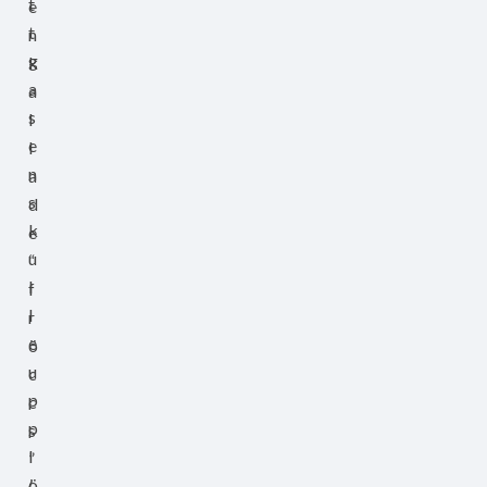
t
e
t
n
g
k
a
a
s
l
e
l
n
a
s
d
k
e
u
“
l
f
l
r
e
ö
u
c
p
c
p
s
l
”
ö
(