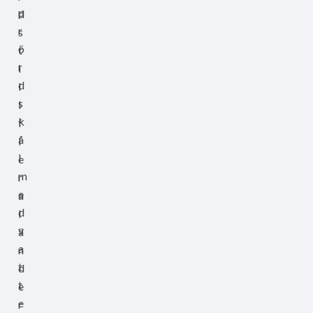
p
d
r
s
ö
t
r
i
d
l
s
l
k
f
å
l
l
e
m
r
e
a
d
l
v
ä
a
n
t
d
t
e
e
r