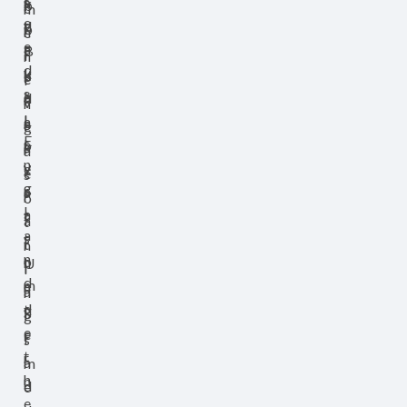
s
n
k
b
c
m
e
v
d
i
b
h
e
e
a
e
B
l
l
n
d
v
k
u
o
e
i
s
e
ä
d
r
v
n
,
l
l
a
n
e
g
E
s
l
p
a
r
a
n
y
v
e
.
e
s
g
r
a
s
r
ö
l
a
t
t
a
t
a
s
t
,
t
n
n
o
n
U
i
i
d
m
e
n
a
n
.
d
t
g
l
g
e
.
e
l
s
t
r
a
m
h
n
d
e
e
.