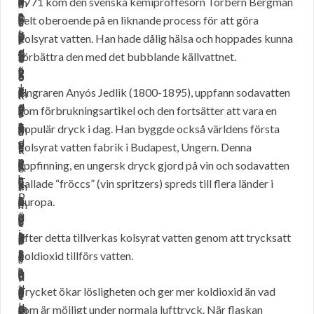
o
n
e
1771 kom den svenska kemiproffesorn Torbern Bergman
m
e
n
n
c
a
t
r
0
l
o
n
helt oberoende på en liknande process för att göra
e
t
ä
n
k
n
l
o
0
s
c
a
kolsyrat vatten. Han hade dålig hälsa och hoppades kunna
r
t
r
e
e
d
e
f
-
y
h
l
förbättra den med det bubblande källvattnet.
s
V
o
n
ö
l
y
f
1
r
g
l
o
a
c
J
v
a
e
e
8
a
e
Ungraren Anyós Jedlik (1800-1895), uppfann sodavatten
m
m
r
k
o
e
d
n
s
9
t
r
som förbrukningsartikel och den fortsätter att vara en
ä
k
u
s
s
r
e
a
o
5
v
m
populär dryck i dag. Han byggde också världens första
n
o
m
å
e
d
v
v
r
)
a
e
kolsyrat vatten fabrik i Budapest, Ungern. Denna
t
l
ä
k
p
e
a
h
n
,
t
r
uppfinning, en ungersk dryck gjord på vin och sodavatten
k
s
r
o
h
n
t
a
T
u
t
k
kallade “fröccs” (vin spritzers) spreds till flera länder i
ä
y
k
m
P
j
t
n
o
p
e
o
Europa.
n
r
e
m
r
ä
n
d
r
p
n
l
t
a
s
e
i
s
e
l
b
f
g
Efter detta tillverkas kolsyrat vatten genom att trycksatt
d
u
t
o
r
e
a
t
i
e
a
e
koldioxid tillförs vatten.
i
n
v
r
s
s
n
h
n
r
n
n
o
d
a
d
i
t
d
a
g
n
n
Trycket ökar lösligheten och ger mer koldioxid än vad
o
x
e
t
s
e
l
e
d
m
B
s
som är möjligt under normala lufttryck. När flaskan
m
i
r
t
o
l