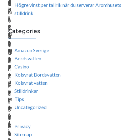
c
n
e
d
c
d
n
t
s
o
k
Högre vinst per tallrik när du serverar Aromhusets
k
d
t
A
e
e
.
r
k
m
a
stilldrink
t
f
s
i
s
n
y
r
b
t
e
ö
o
r
s
f
c
i
e
t
Categories
e
r
m
”
f
o
k
g
t
d
n
a
e
u
ö
r
.
e
y
e
m
t
n
Amazon Sverige
n
r
t
N
t
d
i
e
t
s
Bordsvatten
g
a
s
ä
.
e
n
t
d
v
Casino
e
t
ä
r
r
n
o
ö
a
Kolsyrat Bordsvatten
f
t
t
f
“
e
d
d
l
Kolsyrat vatten
ä
g
t
l
v
h
a
a
,
Stilldrinkar
r
ö
e
a
a
å
t
m
u
Tips
I
r
r
s
t
l
t
ö
p
Uncategorized
m
a
a
k
t
l
f
s
p
p
k
t
a
e
e
å
s
f
r
o
t
n
n
r
Privacy
i
s
r
e
l
v
ö
f
s
Sitemap
n
o
i
g