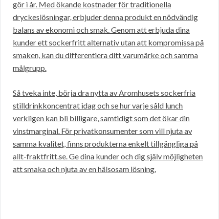
gör i år. Med ökande kostnader för traditionella
dryckeslösningar, erbjuder denna produkt en nödvändig
balans av ekonomi och smak. Genom att erbjuda dina
kunder ett sockerfritt alternativ utan att kompromissa på
smaken, kan du differentiera ditt varumärke och samma
målgrupp.
Så tveka inte, börja dra nytta av Aromhusets sockerfria
stilldrinkkoncentrat idag och se hur varje såld lunch
verkligen kan bli billigare, samtidigt som det ökar din
vinstmarginal. För privatkonsumenter som vill njuta av
samma kvalitet, finns produkterna enkelt tillgängliga på
allt-fraktfritt.se. Ge dina kunder och dig själv möjligheten
att smaka och njuta av en hälsosam lösning.