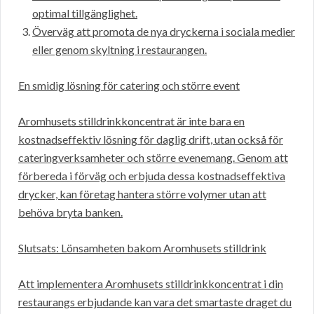
optimal tillgänglighet.
Överväg att promota de nya dryckerna i sociala medier
eller genom skyltning i restaurangen.
En smidig lösning för catering och större event
Aromhusets stilldrinkkoncentrat är inte bara en
kostnadseffektiv lösning för daglig drift, utan också för
cateringverksamheter och större evenemang. Genom att
förbereda i förväg och erbjuda dessa kostnadseffektiva
drycker, kan företag hantera större volymer utan att
behöva bryta banken.
Slutsats: Lönsamheten bakom Aromhusets stilldrink
Att implementera Aromhusets stilldrinkkoncentrat i din
restaurangs erbjudande kan vara det smartaste draget du