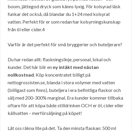
boom, jättegod dryck som känns lyxig. För kolsyrad läsk
funkar det också, då blandar du 1+24 med kolsyrat
vatten. Perfekt för er som redan har kolsyrningskunskap
från öl eller cider.4
Varför är det perfekt för små bryggerier och buteljerare?
Du har redan allt: flaskningslinje, personal, lokal och
kunder. Det här blir en
ny intäkt med nästan
nollkostnad
. Köp koncentratet billigt på
nettogrossisten.se, blanda i stora volymer med vatten
(billigast som finns), buteljera i era befintliga flaskor och
sälj med 200-300% marginal. Era kunder kommer tillbaka
oftare för att köpa både stilldrinken OCH er öl, cider eller
källvatten – merförsäljning på köpet!
Låt oss räkna lite på det. Ta den minsta flaskan: 500 ml