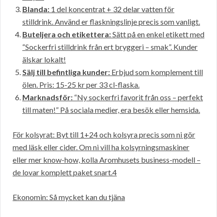
Blanda:
1 del koncentrat + 32 delar vatten för
stilldrink. Använd er flaskningslinje precis som vanligt.
Buteljera och etikettera:
Sätt på en enkel etikett med
“Sockerfri stilldrink från ert bryggeri – smak”. Kunder
älskar lokalt!
Sälj till befintliga kunder:
Erbjud som komplement till
ölen. Pris: 15-25 kr per 33 cl-flaska.
Marknadsför:
“Ny sockerfri favorit från oss – perfekt
till maten!” På sociala medier, era besök eller hemsida.
För kolsyrat: Byt till 1+24 och kolsyra precis som ni gör
med läsk eller cider. Om ni vill ha kolsyrningsmaskiner
eller mer know-how, kolla Aromhusets business-modell –
de lovar komplett paket snart.4
Ekonomin: Så mycket kan du tjäna