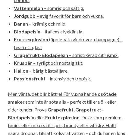
combo.
Vattenmelon
– somrig och saftig.
Jordgubb
– evig favorit för barn och vuxna.
Banan
– krämig och mild.
Blodapelsin
– italiensk lyxkänsla.
Fruktexplosion
(äpple, vita vindruvor, champagne) –
fest i ett glas!
Grapefrukt-Blodapelsin
– sofistikerad citrusmix.
Krusbär
– syrligt och nostalgiskt.
Hallon
– bärig bästsäljare.
Passionsfrukt
– intensiv och tropisk.
Men vänta, det blir bättre! För vuxna har de
osötade
smaker
som inte är söta alls – perfekt till era öl- eller
ciderkunder. Prova
Grapefrukt
,
Grapefrukt-
Blodapelsin
eller
Fruktexplosion
. De är som premium-
tonics eller mixers till sprit, brandy eller whisky. Häll i
några droppar, tillsätt kolsyrat vatten – och du har en long