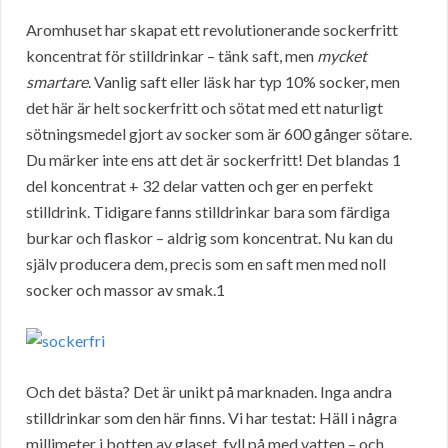
Aromhuset har skapat ett revolutionerande sockerfritt
koncentrat för stilldrinkar – tänk saft, men
mycket
smartare
. Vanlig saft eller läsk har typ 10% socker, men
det här är helt sockerfritt och sötat med ett naturligt
sötningsmedel gjort av socker som är 600 gånger sötare.
Du märker inte ens att det är sockerfritt! Det blandas 1
del koncentrat + 32 delar vatten och ger en perfekt
stilldrink. Tidigare fanns stilldrinkar bara som färdiga
burkar och flaskor – aldrig som koncentrat. Nu kan du
själv producera dem, precis som en saft men med noll
socker och massor av smak.1
Och det bästa? Det är unikt på marknaden. Inga andra
stilldrinkar som den här finns. Vi har testat: Häll i några
millimeter i botten av glaset, fyll på med vatten – och