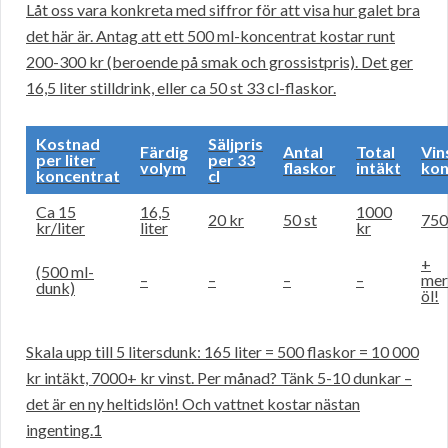
Låt oss vara konkreta med siffror för att visa hur galet bra
det här är. Antag att ett 500 ml-koncentrat kostar runt
200-300 kr (beroende på smak och grossistpris). Det ger
16,5 liter stilldrink, eller ca 50 st 33 cl-flaskor.
Kostnad
Säljpris
Färdig
Antal
Total
Vin
per liter
per 33
volym
flaskor
intäkt
kon
koncentrat
cl
Ca 15
16,5
1000
20 kr
50 st
750
kr/liter
liter
kr
+
(500 ml-
–
–
–
–
mer
dunk)
öl!
Skala upp till 5 litersdunk: 165 liter = 500 flaskor = 10 000
kr intäkt, 7000+ kr vinst. Per månad? Tänk 5-10 dunkar –
det är en ny heltidslön! Och vattnet kostar nästan
ingenting.1