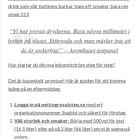
drink som slår butikens burkar. Inga off-smaker, bara ren
smak.123
“Vi har provat dryckerna. Bara några millimeter i
botten på glaset. Jättegoda och man märker inte att
de är sockerfria!” – Aromhuset testpanel
Hur startar du din nya inkomstström steg för steg?
Det är busenkelt, promise! Här är guiden för att komma
igång på en eftermiddag:
Logga in på nettogrossisten.se
med ert
organisationsnummer. Snabbt och säkert för företag.
Välj storlek och smaker:
Börja med 500 ml för test
(16,5 liter), eller gå på 2 liter (66 liter) om ni är sugna på
volym.