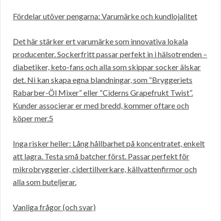
Fördelar utöver pengarna: Varumärke och kundlojalitet
Det här stärker ert varumärke som innovativa lokala
producenter. Sockerfritt passar perfekt in i hälsotrenden –
diabetiker, keto-fans och alla som skippar socker älskar
det. Ni kan skapa egna blandningar, som “Bryggeriets
Rabarber-Öl Mixer” eller “Ciderns Grapefrukt Twist”.
Kunder associerar er med bredd, kommer oftare och
köper mer.5
Inga risker heller: Lång hållbarhet på koncentratet, enkelt
att lagra. Testa små batcher först. Passar perfekt för
mikrobryggerier, cidertillverkare, källvattenfirmor och
alla som buteljerar.
Vanliga frågor (och svar)