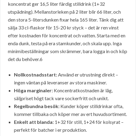
koncentrat ger 16,5 liter färdig stilldrink (1+32
utspädning). Mellanstorleken på 2 liter blir 66 liter, och
den stora 5-litersdunken fixar hela 165 liter. Tänk dig att
sälja 33 cl-flaskor för 15-20 kr styck – det är ren vinst
efter kostnaden för koncentrat och vatten. Starta med en
enda dunk, testa på era stamkunder, och skala upp. Inga
minimibeställningar som skrämmer, bara logga in och köp
det du behöver.6
Nollkostnadsstart:
Använd er utrustning direkt –
ingen väntan på leveranser av stora maskiner.
Höga marginaler:
Koncentratkostnaden är låg,
säljpriset högt tack vare sockerfritt och unikt.
Regelbundna besök:
Kunder köper stilldrinkar ofta,
kommer tillbaka och köper mer av ert huvudsortiment.
Enkelt att blanda:
1+32 för still, 1+24 för kolsyrat –
perfekt för batcher i er produktion.