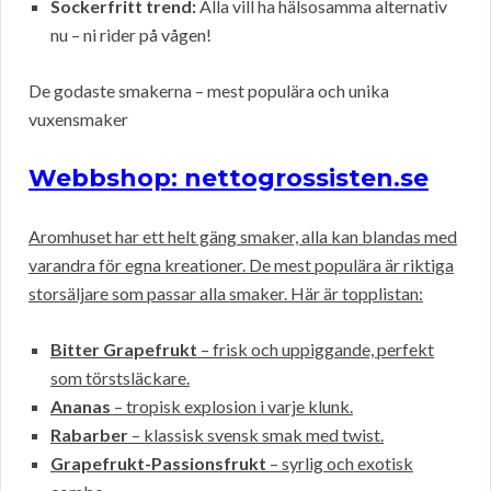
Sockerfritt trend:
Alla vill ha hälsosamma alternativ
nu – ni rider på vågen!
De godaste smakerna – mest populära och unika
vuxensmaker
Webbshop: nettogrossisten.se
Aromhuset har ett helt gäng smaker, alla kan blandas med
varandra för egna kreationer. De mest populära är riktiga
storsäljare som passar alla smaker. Här är topplistan:
Bitter Grapefrukt
– frisk och uppiggande, perfekt
som törstsläckare.
Ananas
– tropisk explosion i varje klunk.
Rabarber
– klassisk svensk smak med twist.
Grapefrukt-Passionsfrukt
– syrlig och exotisk