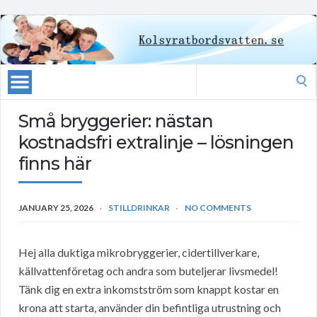
Search
for:
Små bryggerier: nästan
kostnadsfri extralinje – lösningen
finns här
JANUARY 25, 2026
STILLDRINKAR
NO COMMENTS
Hej alla duktiga mikrobryggerier, cidertillverkare,
källvattenföretag och andra som buteljerar livsmedel!
Tänk dig en extra inkomstström som knappt kostar en
krona att starta, använder din befintliga utrustning och