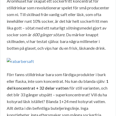
Aromhuset har skapat ett sockerfritt koncentrat för
stilldrinkar som revolutionerar spelet för små producenter
som ni. Till skillnad från vanlig saft eller läsk, som ofta
innehåller runt 10% socker, är det här helt sockerfritt men
lika gott – sötat med ett naturligt sötningsmedel gjort av
socker som är
600 gånger sötare
. Du märker knappt
skillnaden, vi har testat själva: bara några millimeter i
botten på glaset, och vips har du en frisk, läskande drink.
Förr fanns stilldrinkar bara som färdiga produkter i burk
eller flaska, inte som koncentrat. Nu kan du blanda själv:
1
del koncentrat + 32 delar vatten
för still varianten, och
det blir 33 gånger utspätt – superkoncentrerat! Vill du ha
kolsyrad läsk istället? Blanda 1+24 med kolsyrat vatten.
Allt detta i din befintliga buteljeringslinje. Inga
konstigheter, inga eftersmaker som många sockerfria