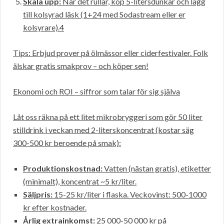
Skala upp:
När det rullar, köp 5-litersdunkar och lägg
till kolsyrad läsk (1+24 med Sodastream eller er
kolsyrare).4
Tips: Erbjud prover på ölmässor eller ciderfestivaler. Folk
älskar gratis smakprov – och köper sen!
Ekonomi och ROI – siffror som talar för sig själva
Låt oss räkna på ett litet mikrobryggeri som gör 50 liter
stilldrink i veckan med 2-literskoncentrat (kostar säg
300-500 kr beroende på smak):
Produktionskostnad:
Vatten (nästan gratis), etiketter
(minimalt), koncentrat ~5 kr/liter.
Säljpris:
15-25 kr/liter i flaska. Veckovinst: 500-1000
kr efter kostnader.
Årlig extrainkomst:
25 000-50 000 kr på