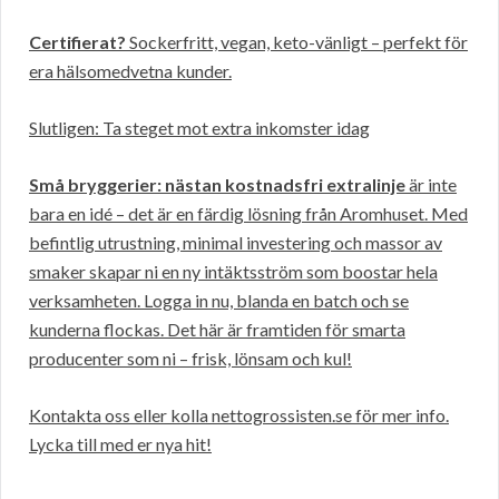
Certifierat?
Sockerfritt, vegan, keto-vänligt – perfekt för
era hälsomedvetna kunder.
Slutligen: Ta steget mot extra inkomster idag
Små bryggerier: nästan kostnadsfri extralinje
är inte
bara en idé – det är en färdig lösning från Aromhuset. Med
befintlig utrustning, minimal investering och massor av
smaker skapar ni en ny intäktsström som boostar hela
verksamheten. Logga in nu, blanda en batch och se
kunderna flockas. Det här är framtiden för smarta
producenter som ni – frisk, lönsam och kul!
Kontakta oss eller kolla nettogrossisten.se för mer info.
Lycka till med er nya hit!