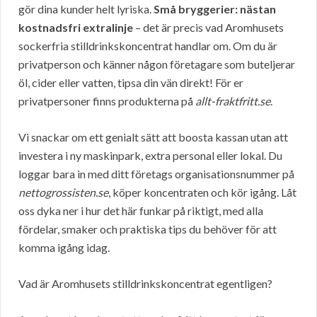
gör dina kunder helt lyriska.
Små bryggerier: nästan
kostnadsfri extralinje
– det är precis vad Aromhusets
sockerfria stilldrinkskoncentrat handlar om. Om du är
privatperson och känner någon företagare som buteljerar
öl, cider eller vatten, tipsa din vän direkt! För er
privatpersoner finns produkterna på
allt-fraktfritt.se
.
Vi snackar om ett genialt sätt att boosta kassan utan att
investera i ny maskinpark, extra personal eller lokal. Du
loggar bara in med ditt företags organisationsnummer på
nettogrossisten.se
, köper koncentraten och kör igång. Låt
oss dyka ner i hur det här funkar på riktigt, med alla
fördelar, smaker och praktiska tips du behöver för att
komma igång idag.
Vad är Aromhusets stilldrinkskoncentrat egentligen?