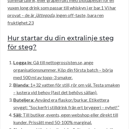
sommartallrik, eller grapefrukt med blodapelsin för en
vuxen long drink som passar till whiskyn i er bar.1 Vi har
provat – de är
jättegoda
, ingen off-taste, bara ren
fruktighet.23
Hur startar du din extralinje steg
för steg?
Logga in:
Gå till nettogrossisten.se, ange
organisationsnummer. Köp din första batch – börja
med 500 ml av topp-3 smaker.
Blanda:
1+32 vatten för still, rör om väl. Testa smaken
– justera vid behov (fast det behövs sällan).
Buteljera:
Använd era flaskor/burkar. Etikettera
snyggt: “Sockerfri stilldrink från ert bryggeri – nyhet!”
Sälj:
Till butiker, events, egen webshop eller direkt till
kunder. Prissätt med 50-100% marginal.