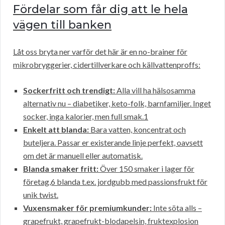
Fördelar som får dig att le hela
vägen till banken
Låt oss bryta ner varför det här är en no-brainer för
mikrobryggerier, cidertillverkare och källvattenproffs:
Sockerfritt och trendigt:
Alla vill ha hälsosamma
alternativ nu – diabetiker, keto-folk, barnfamiljer. Inget
socker, inga kalorier, men full smak.1
Enkelt att blanda:
Bara vatten, koncentrat och
buteljera. Passar er existerande linje perfekt, oavsett
om det är manuell eller automatisk.
Blanda smaker fritt:
Över 150 smaker i lager för
företag,6 blanda t.ex. jordgubb med passionsfrukt för
unik twist.
Vuxensmaker för premiumkunder:
Inte söta alls –
grapefrukt, grapefrukt-blodapelsin, fruktexplosion