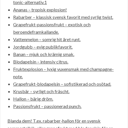
tonic-alternativ.1
Ananas – tropisk explosion!
Rabarber – klassisk svensk favorit med syrlig twist.
Grapefrukt-passionsfrukt – exotisk och
beroendeframkallande.
Vattenmelon – somrig hit året runt.
Jordgubb – evig publikfavorit.
Banan – mjuk och krämig smak.
Blodapelsin – intensiv citrus.
Fruktexplosion – lyxig vuxensmak med champagne-
note.
Grapefrukt-blodapelsin – sofistikerad och osötad.
Krusbär – syrligt och fräscht.
Hallon – bärig dröm.
Passionsfrukt – passionerad punch.
Blanda dem! T.ex. rabarber-hallon för en svensk