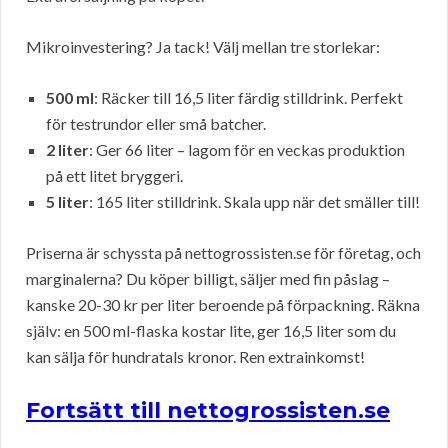
Mikroinvestering? Ja tack! Välj mellan tre storlekar:
500 ml
: Räcker till 16,5 liter färdig stilldrink. Perfekt
för testrundor eller små batcher.
2 liter
: Ger 66 liter – lagom för en veckas produktion
på ett litet bryggeri.
5 liter
: 165 liter stilldrink. Skala upp när det smäller till!
Priserna är schyssta på nettogrossisten.se för företag, och
marginalerna? Du köper billigt, säljer med fin påslag –
kanske 20-30 kr per liter beroende på förpackning. Räkna
själv: en 500 ml-flaska kostar lite, ger 16,5 liter som du
kan sälja för hundratals kronor. Ren extrainkomst!
Fortsätt till nettogrossisten.se