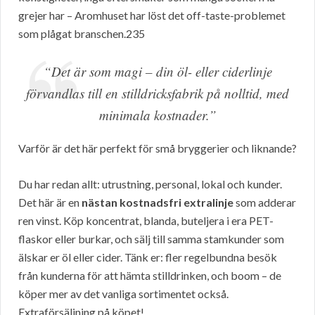
grejer har – Aromhuset har löst det off-taste-problemet
som plågat branschen.235
“Det är som magi – din öl- eller ciderlinje
förvandlas till en stilldricksfabrik på nolltid, med
minimala kostnader.”
Varför är det här perfekt för små bryggerier och liknande?
Du har redan allt: utrustning, personal, lokal och kunder.
Det här är en
nästan kostnadsfri extralinje
som adderar
ren vinst. Köp koncentrat, blanda, buteljera i era PET-
flaskor eller burkar, och sälj till samma stamkunder som
älskar er öl eller cider. Tänk er: fler regelbundna besök
från kunderna för att hämta stilldrinken, och boom – de
köper mer av det vanliga sortimentet också.
Extraförsäljning på köpet!