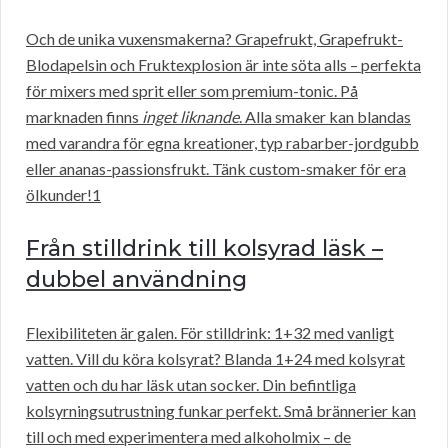
Och de unika vuxensmakerna? Grapefrukt, Grapefrukt-
Blodapelsin och Fruktexplosion är inte söta alls – perfekta
för mixers med sprit eller som premium-tonic. På
marknaden finns
inget liknande
. Alla smaker kan blandas
med varandra för egna kreationer, typ rabarber-jordgubb
eller ananas-passionsfrukt. Tänk custom-smaker för era
ölkunder!1
Från stilldrink till kolsyrad läsk –
dubbel användning
Flexibiliteten är galen. För stilldrink: 1+32 med vanligt
vatten. Vill du köra kolsyrat? Blanda 1+24 med kolsyrat
vatten och du har läsk utan socker. Din befintliga
kolsyrningsutrustning funkar perfekt. Små brännerier kan
till och med experimentera med alkoholmix – de