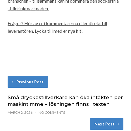
branschen – tillsammans kan ni dominera den sockerfria
stilldrinkmarknaden.
Frågor? Hör av er i kommentarerna eller direkt till
leverantören. Lycka till med er nya hit!
Previous Post
Små dryckestillverkare kan öka intäkten per
maskintimme – lösningen finns i texten
MARCH 2, 2026
NO COMMENTS
Next Post