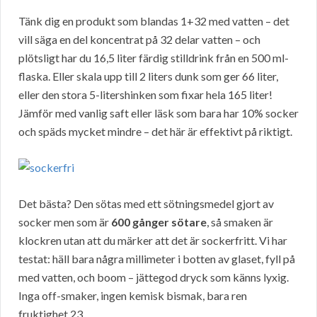
Tänk dig en produkt som blandas 1+32 med vatten – det
vill säga en del koncentrat på 32 delar vatten – och
plötsligt har du 16,5 liter färdig stilldrink från en 500 ml-
flaska. Eller skala upp till 2 liters dunk som ger 66 liter,
eller den stora 5-litershinken som fixar hela 165 liter!
Jämför med vanlig saft eller läsk som bara har 10% socker
och späds mycket mindre – det här är effektivt på riktigt.
Det bästa? Den sötas med ett sötningsmedel gjort av
socker men som är
600 gånger sötare
, så smaken är
klockren utan att du märker att det är sockerfritt. Vi har
testat: häll bara några millimeter i botten av glaset, fyll på
med vatten, och boom – jättegod dryck som känns lyxig.
Inga off-smaker, ingen kemisk bismak, bara ren
fruktighet.23