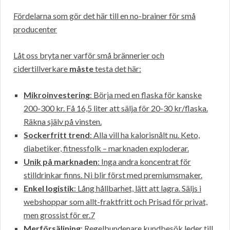
Fördelarna som gör det här till en no-brainer för små
producenter
Låt oss bryta ner varför små brännerier och
cidertillverkare
måste
testa det här:
Mikroinvestering
: Börja med en flaska för kanske
200-300 kr. Få 16,5 liter att sälja för 20-30 kr/flaska.
Räkna själv på vinsten.
Sockerfritt trend
: Alla vill ha kalorisnålt nu. Keto,
diabetiker, fitnessfolk – marknaden exploderar.
Unik på marknaden
: Inga andra koncentrat för
stilldrinkar finns. Ni blir först med premiumsmaker.
Enkel logistik
: Lång hållbarhet, lätt att lagra. Säljs i
webshoppar som allt-fraktfritt och Prisad för privat,
men grossist för er.7
Merförsäljning
: Regelbundenare kundbesök leder till