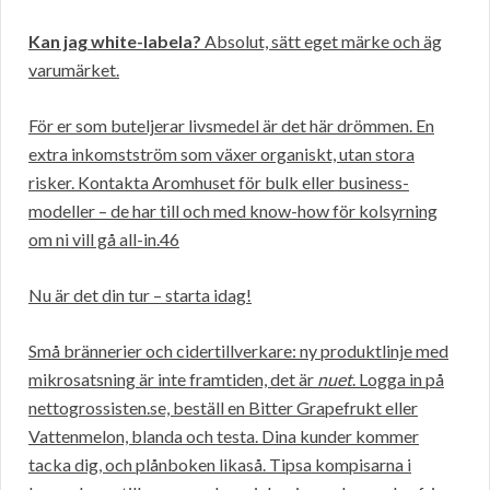
Kan jag white-labela?
Absolut, sätt eget märke och äg
varumärket.
För er som buteljerar livsmedel är det här drömmen. En
extra inkomstström som växer organiskt, utan stora
risker. Kontakta Aromhuset för bulk eller business-
modeller – de har till och med know-how för kolsyrning
om ni vill gå all-in.46
Nu är det din tur – starta idag!
Små brännerier och cidertillverkare: ny produktlinje med
mikrosatsning är inte framtiden, det är
nuet
. Logga in på
nettogrossisten.se, beställ en Bitter Grapefrukt eller
Vattenmelon, blanda och testa. Dina kunder kommer
tacka dig, och plånboken likaså. Tipsa kompisarna i