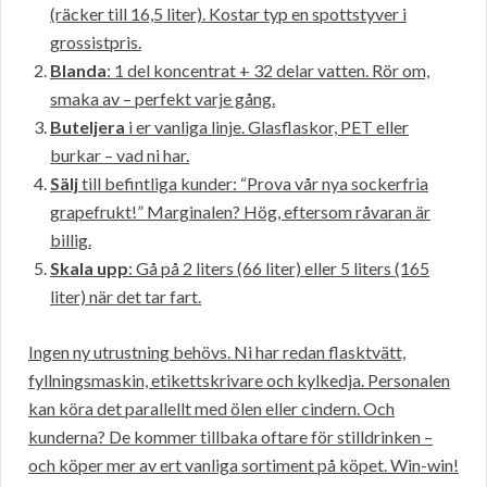
(räcker till 16,5 liter). Kostar typ en spottstyver i
grossistpris.
Blanda
: 1 del koncentrat + 32 delar vatten. Rör om,
smaka av – perfekt varje gång.
Buteljera
i er vanliga linje. Glasflaskor, PET eller
burkar – vad ni har.
Sälj
till befintliga kunder: “Prova vår nya sockerfria
grapefrukt!” Marginalen? Hög, eftersom råvaran är
billig.
Skala upp
: Gå på 2 liters (66 liter) eller 5 liters (165
liter) när det tar fart.
Ingen ny utrustning behövs. Ni har redan flasktvätt,
fyllningsmaskin, etikettskrivare och kylkedja. Personalen
kan köra det parallellt med ölen eller cindern. Och
kunderna? De kommer tillbaka oftare för stilldrinken –
och köper mer av ert vanliga sortiment på köpet. Win-win!