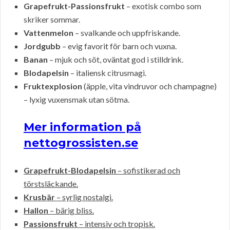
Grapefrukt-Passionsfrukt
– exotisk combo som
skriker sommar.
Vattenmelon
– svalkande och uppfriskande.
Jordgubb
– evig favorit för barn och vuxna.
Banan
– mjuk och söt, oväntat god i stilldrink.
Blodapelsin
– italiensk citrusmagi.
Fruktexplosion
(äpple, vita vindruvor och champagne)
– lyxig vuxensmak utan sötma.
Mer information på
nettogrossisten.se
Grapefrukt-Blodapelsin
– sofistikerad och
törstsläckande.
Krusbär
– syrlig nostalgi.
Hallon
– bärig bliss.
Passionsfrukt
– intensiv och tropisk.