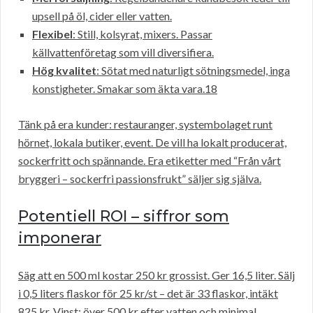
upsell på öl, cider eller vatten.
Flexibel
: Still, kolsyrat, mixers. Passar
källvattenföretag som vill diversifiera.
Hög kvalitet
: Sötat med naturligt sötningsmedel, inga
konstigheter. Smakar som äkta vara.18
Tänk på era kunder: restauranger, systembolaget runt
hörnet, lokala butiker, event. De vill ha lokalt producerat,
sockerfritt och spännande. Era etiketter med “Från vårt
bryggeri – sockerfri passionsfrukt” säljer sig själva.
Potentiell ROI – siffror som
imponerar
Säg att en 500 ml kostar 250 kr grossist. Ger 16,5 liter. Sälj
i 0,5 liters flaskor för 25 kr/st – det är 33 flaskor, intäkt
825 kr. Vinst: över 500 kr efter vatten och minimal