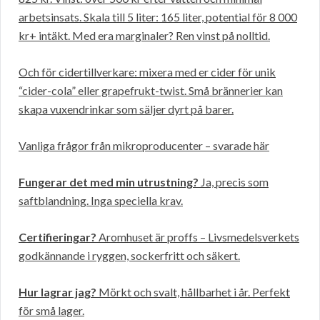
arbetsinsats. Skala till 5 liter: 165 liter, potential för 8 000
kr+ intäkt. Med era marginaler? Ren vinst på nolltid.
Och för cidertillverkare: mixera med er cider för unik
“cider-cola” eller grapefrukt-twist. Små brännerier kan
skapa vuxendrinkar som säljer dyrt på barer.
Vanliga frågor från mikroproducenter – svarade här
Fungerar det med min utrustning?
Ja, precis som
saftblandning. Inga speciella krav.
Certifieringar?
Aromhuset är proffs – Livsmedelsverkets
godkännande i ryggen, sockerfritt och säkert.
Hur lagrar jag?
Mörkt och svalt, hållbarhet i år. Perfekt
för små lager.