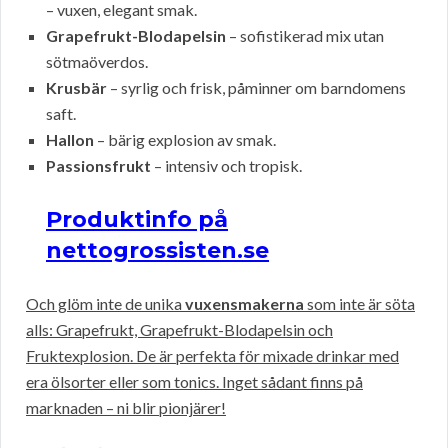
– vuxen, elegant smak.
Grapefrukt-Blodapelsin
– sofistikerad mix utan
sötmaöverdos.
Krusbär
– syrlig och frisk, påminner om barndomens
saft.
Hallon
– bärig explosion av smak.
Passionsfrukt
– intensiv och tropisk.
Produktinfo på
nettogrossisten.se
Och glöm inte de unika
vuxensmakerna
som inte är söta
alls: Grapefrukt, Grapefrukt-Blodapelsin och
Fruktexplosion. De är perfekta för mixade drinkar med
era ölsorter eller som tonics. Inget sådant finns på
marknaden – ni blir pionjärer!