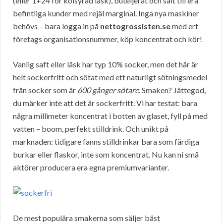
(eller 1+24 för kolsyrad läsk), buteljerat och sålt till era
befintliga kunder med rejäl marginal. Inga nya maskiner
behövs – bara logga in på
nettogrossisten.se
med ert
företags organisationsnummer, köp koncentrat och kör!
Vanlig saft eller läsk har typ 10% socker, men det här är
helt sockerfritt och sötat med ett naturligt sötningsmedel
från socker som är
600 gånger sötare
. Smaken? Jättegod,
du märker inte att det är sockerfritt. Vi har testat: bara
några millimeter koncentrat i botten av glaset, fyll på med
vatten – boom, perfekt stilldrink. Och unikt på
marknaden: tidigare fanns stilldrinkar bara som färdiga
burkar eller flaskor, inte som koncentrat. Nu kan ni små
aktörer producera era egna premiumvarianter.
De mest populära smakerna som säljer bäst