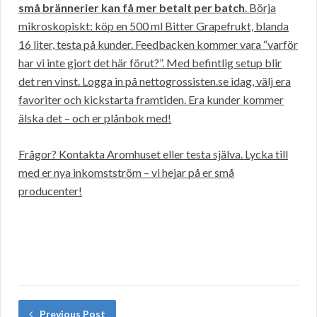
små brännerier kan få mer betalt per batch
. Börja
mikroskopiskt: köp en 500 ml Bitter Grapefrukt, blanda
16 liter, testa på kunder. Feedbacken kommer vara “varför
har vi inte gjort det här förut?”. Med befintlig setup blir
det ren vinst. Logga in på nettogrossisten.se idag, välj era
favoriter och kickstarta framtiden. Era kunder kommer
älska det – och er plånbok med!
Frågor? Kontakta Aromhuset eller testa själva. Lycka till
med er nya inkomstström – vi hejar på er små
producenter!
Previous Post