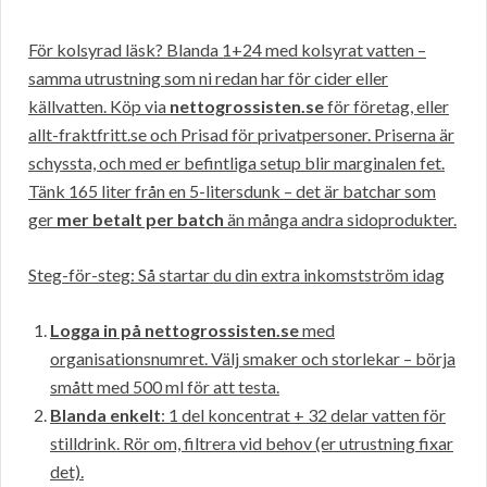
För kolsyrad läsk? Blanda 1+24 med kolsyrat vatten –
samma utrustning som ni redan har för cider eller
källvatten. Köp via
nettogrossisten.se
för företag, eller
allt-fraktfritt.se och Prisad för privatpersoner. Priserna är
schyssta, och med er befintliga setup blir marginalen fet.
Tänk 165 liter från en 5-litersdunk – det är batchar som
ger
mer betalt per batch
än många andra sidoprodukter.
Steg-för-steg: Så startar du din extra inkomstström idag
Logga in på nettogrossisten.se
med
organisationsnumret. Välj smaker och storlekar – börja
smått med 500 ml för att testa.
Blanda enkelt
: 1 del koncentrat + 32 delar vatten för
stilldrink. Rör om, filtrera vid behov (er utrustning fixar
det).