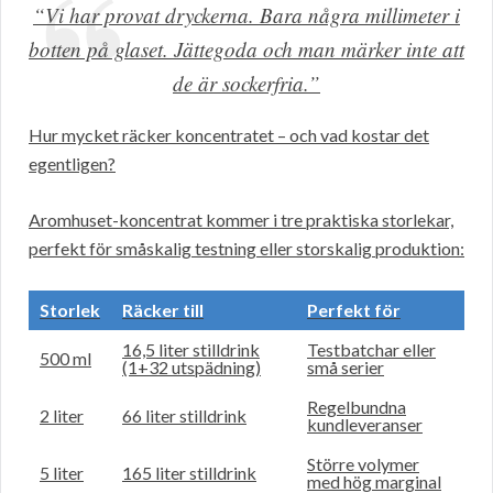
“Vi har provat dryckerna. Bara några millimeter i
botten på glaset. Jättegoda och man märker inte att
de är sockerfria.”
Hur mycket räcker koncentratet – och vad kostar det
egentligen?
Aromhuset-koncentrat kommer i tre praktiska storlekar,
perfekt för småskalig testning eller storskalig produktion:
Storlek
Räcker till
Perfekt för
16,5 liter stilldrink
Testbatchar eller
500 ml
(1+32 utspädning)
små serier
Regelbundna
2 liter
66 liter stilldrink
kundleveranser
Större volymer
5 liter
165 liter stilldrink
med hög marginal