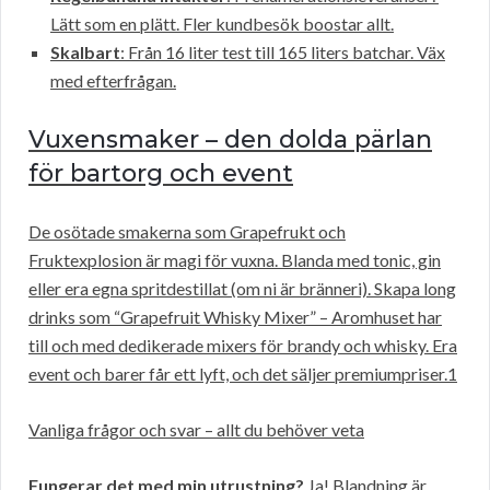
Lätt som en plätt. Fler kundbesök boostar allt.
Skalbart
: Från 16 liter test till 165 liters batchar. Väx
med efterfrågan.
Vuxensmaker – den dolda pärlan
för bartorg och event
De osötade smakerna som Grapefrukt och
Fruktexplosion är magi för vuxna. Blanda med tonic, gin
eller era egna spritdestillat (om ni är bränneri). Skapa long
drinks som “Grapefruit Whisky Mixer” – Aromhuset har
till och med dedikerade mixers för brandy och whisky. Era
event och barer får ett lyft, och det säljer premiumpriser.1
Vanliga frågor och svar – allt du behöver veta
Fungerar det med min utrustning?
Ja! Blandning är