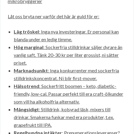
mikrobryggerier
Låt oss bryta ner varför det här är guld för er:
Låg tröskel
: Inga nya investeringar. Er personal kan
blanda under en ledig timme.
Hög marginal
: Sockerfria stilldrinkar säljer dyrare än
vanlig saft. Tänk 20-30 kr per liter grossist, ni sätter
priset.
Marknadsunikt
: Inga konkurrenter med sockerfria
stilldrinkskoncentrat. Ni blir first-mover.
Hälsotrend
: Sockerfritt boomen – keto, diabetic-
friendly, low-cal. Passar perfekt till era craft-ölkunder
som vill ha alkoholfria alternativ.
Mångsidigt
: Stilldrink, kolsyrad läsk, mixers till
drinkar. Smakerna funkar med era produkter, t.ex.
grapefrukt till IPA.
Regelbundna intäkter
: Prenumerationsleveranser?