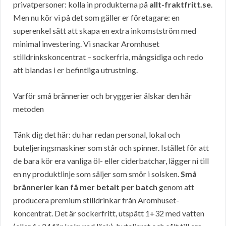
privatpersoner: kolla in produkterna på
allt-fraktfritt.se
.
Men nu kör vi på det som gäller er företagare: en
superenkel sätt att skapa en extra inkomstström med
minimal investering. Vi snackar Aromhuset
stilldrinkskoncentrat – sockerfria, mångsidiga och redo
att blandas i er befintliga utrustning.
Varför små brännerier och bryggerier älskar den här
metoden
Tänk dig det här: du har redan personal, lokal och
buteljeringsmaskiner som står och spinner. Istället för att
de bara kör era vanliga öl- eller ciderbatchar, lägger ni till
en ny produktlinje som säljer som smör i solsken.
Små
brännerier kan få mer betalt per batch
genom att
producera premium stilldrinkar från Aromhuset-
koncentrat. Det är sockerfritt, utspätt 1+32 med vatten