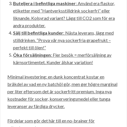
Buteljera i befintliga maskiner
: Använd era flaskor,
etiketter med “Hantverksstilldrink sockerfri” eller
liknande. Kolsyrad variant? Lägg till CO2 som för era
andra produkter.
Sälj till befintliga kunder
: Nästa leverans, lägg med
stilldrinken. “Prova vår nya sockerfria grapefrukt –
perfekt till ölen!”
Öka försäljningen
: Fler besök = merförsäljning av
kärnsortimentet. Kunder älskar variation!
Minimal investering: en dunk koncentrat kostar en
bråkdel av vad en ny batchöl gör, men ger högre marginal
per liter eftersom det är sockerfritt premium. Inga nya
kostnader för socker, konserveringsmedel eller tunga
leveranser av färdiga drycker.
Fördelar som gör det här till en no-brainer för