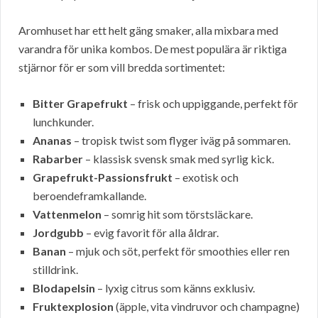
Aromhuset har ett helt gäng smaker, alla mixbara med
varandra för unika kombos. De mest populära är riktiga
stjärnor för er som vill bredda sortimentet:
Bitter Grapefrukt
– frisk och uppiggande, perfekt för
lunchkunder.
Ananas
– tropisk twist som flyger iväg på sommaren.
Rabarber
– klassisk svensk smak med syrlig kick.
Grapefrukt-Passionsfrukt
– exotisk och
beroendeframkallande.
Vattenmelon
– somrig hit som törstsläckare.
Jordgubb
– evig favorit för alla åldrar.
Banan
– mjuk och söt, perfekt för smoothies eller ren
stilldrink.
Blodapelsin
– lyxig citrus som känns exklusiv.
Fruktexplosion
(äpple, vita vindruvor och champagne)