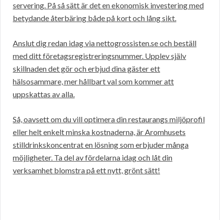
servering. På så sätt är det en ekonomisk investering med
betydande återbäring både på kort och lång sikt.
Anslut dig redan idag via nettogrossisten.se och beställ
med ditt företagsregistreringsnummer. Upplev själv
skillnaden det gör och erbjud dina gäster ett
hälsosammare, mer hållbart val som kommer att
uppskattas av alla.
Så, oavsett om du vill optimera din restaurangs miljöprofil
eller helt enkelt minska kostnaderna, är Aromhusets
stilldrinkskoncentrat en lösning som erbjuder många
möjligheter. Ta del av fördelarna idag och låt din
verksamhet blomstra på ett nytt, grönt sätt!