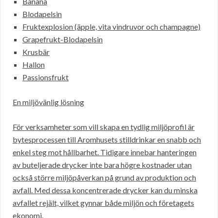
Banana
Blodapelsin
Fruktexplosion (äpple, vita vindruvor och champagne)
Grapefrukt-Blodapelsin
Krusbär
Hallon
Passionsfrukt
En miljövänlig lösning
För verksamheter som vill skapa en tydlig miljöprofil är
bytesprocessen till Aromhusets stilldrinkar en snabb och
enkel steg mot hållbarhet. Tidigare innebar hanteringen
av buteljerade drycker inte bara högre kostnader utan
också större miljöpåverkan på grund av produktion och
avfall. Med dessa koncentrerade drycker kan du minska
avfallet rejält, vilket gynnar både miljön och företagets
ekonomi.