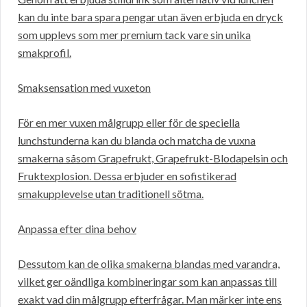
kan du inte bara spara pengar utan även erbjuda en dryck
som upplevs som mer premium tack vare sin unika
smakprofil.
Smaksensation med vuxeton
För en mer vuxen målgrupp eller för de speciella
lunchstunderna kan du blanda och matcha de vuxna
smakerna såsom Grapefrukt, Grapefrukt-Blodapelsin och
Fruktexplosion. Dessa erbjuder en sofistikerad
smakupplevelse utan traditionell sötma.
Anpassa efter dina behov
Dessutom kan de olika smakerna blandas med varandra,
vilket ger oändliga kombineringar som kan anpassas till
exakt vad din målgrupp efterfrågar. Man märker inte ens