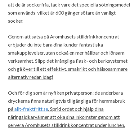
att de är sockerfria, tack vare det speciella sötningsmedel
som används, vilket är 600 gånger sötare än vanligt
socker.
Genom att satsa på Aromhusets stilldrinkkoncentrat
erbjuder du inte bara dina kunder fantastiska
smakupplevelser, utan också en mer hållbar och lönsam
verksamhet. Slipp det krångliga flask- och burksystemet
och gå över till ett effektivt, smakrikt och hälsosammare
alternativ redan idag!
Och för dig som är nyfiken privatperson: de underbara
dryckerna finns naturligtvis tillgängliga för hemmabruk
på
allt-fraktfritt.se
. Sprid ordet och hjälp dina
näringsidkarvänner att öka sina inkomster genom att
servera Aromhusets stilldrinkkoncentrat under lunchen.