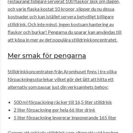
restaurang tidigare serverat 100 flaskor läsk om dagen,
och varje flaska kostat 10 kronor, slipper du nu dessa
kostnader och kan istället servera betydligt billigare
stilldrink. Och inte minst, ingen kostsam hantering av
flaskor och burkar! Pengarna du sparar kan användas till
att köpa in mer av det populära stilldrinkkoncentratet.
Mer smak för pengarna
Stilldrinkkoncentraten från Aromhuset finns i tre olika
förpackningsstorlekar vilket gör det lätt att hitta ett
alternativ som passar just din verksamhets behov:
500 ml förpackning räcker till 16,5 liter stilldrink
2 liter förpackning ger hela 66 liter drink
5 liter förpackning levererar imponerande 165 liter
Genom att erbjuda stilldrink som alternativ vid lunchen