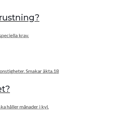
rustning?
speciella krav.
onstigheter. Smakar äkta.18
et?
ka håller månader i kyl.