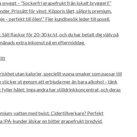
a snyggt – “Sockerfri grapefrukt från lokalt bryggeri!”
kunder. Prissätt för vinst: Köppris lågt, säljpris premium.
e – perfekt till ölen!” Fler kundbesök leder till upsell.
 Sälj flaskor för 20-30 kr/st, och du har betalt dig själv på
r en månads extra inkomst på en eftermiddag.
itt
friskhet utan kalorier, speciellt vuxna smaker som passar till
sticker ut genom att erbjuda mer än bara alkohol – tänk
yller hålet: Inga andra har stilldrinkkoncentrat, och deras
emium-vatten med twist. Cidertillverkare? Perfekt
ra IPA-kunder älskar en bitter grapefrukt bredvid.