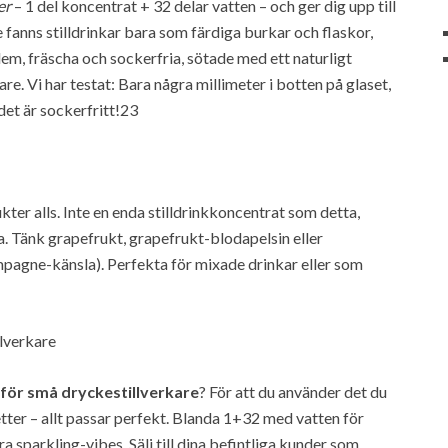
er
– 1 del koncentrat + 32 delar vatten – och ger dig upp till
e fanns stilldrinkar bara som färdiga burkar och flaskor,
em, fräscha och sockerfria, sötade med ett naturligt
. Vi har testat: Bara några millimeter i botten på glaset,
det är sockerfritt!23
ter alls. Inte en enda stilldrinkkoncentrat som detta,
a. Tänk grapefrukt, grapefrukt-blodapelsin eller
mpagne-känsla). Perfekta för mixade drinkar eller som
llverkare
 för små dryckestillverkare
? För att du använder det du
etter – allt passar perfekt. Blanda 1+32 med vatten för
öra sparkling-vibes. Sälj till dina befintliga kunder som