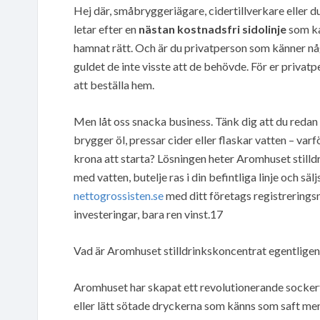
Hej där, småbryggeriägare, cidertillverkare eller 
letar efter en
nästan kostnadsfri sidolinje
som ka
hamnat rätt. Och är du privatperson som känner någ
guldet de inte visste att de behövde. För er privat
att beställa hem.
Men låt oss snacka business. Tänk dig att du redan 
brygger öl, pressar cider eller flaskar vatten – va
krona att starta? Lösningen heter Aromhuset stilld
med vatten, butelje ras i din befintliga linje och sä
nettogrossisten.se
med ditt företags registrerings
investeringar, bara ren vinst.17
Vad är Aromhuset stilldrinkskoncentrat egentligen
Aromhuset har skapat ett revolutionerande sockerfri
eller lätt sötade dryckerna som känns som saft men