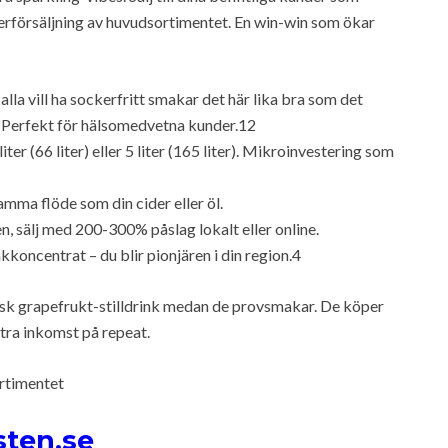
merförsäljning av huvudsortimentet. En win-win som ökar
r alla vill ha sockerfritt smakar det här lika bra som det
. Perfekt för hälsomedvetna kunder.12
liter (66 liter) eller 5 liter (165 liter). Mikroinvestering som
amma flöde som din cider eller öl.
n, sälj med 200-300% påslag lokalt eller online.
kkoncentrat – du blir pionjären i din region.4
frisk grapefrukt-stilldrink medan de provsmakar. De köper
xtra inkomst på repeat.
rtimentet
sten.se