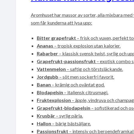
Aromhuset har massor av sorter, alla mixbara med v
som får kunderna att lysa upp:
Bitter grapefrukt
– frisk och vuxen, perfekt to
Ananas
– tropisk explosion utan kalorier.
Rabarber
– klassisk svensk twist, syrlig och up
Grapefrukt-passionsfrukt
– exotisk combo s
Vattenmelon
– saftig och törstsläckande.
Jordgubb
– söt men sockerfri favorit.
Banan
– krämig och oväntat god.
Blodapelsin
– italiensk citrusmagi.
Fruktexplosion
– äpple, vindruva och champagn
Grapefrukt-blodapelsin
– sofistikerad och os
Krusbär
– syrlig pärla.
Hallon
– bärig bästsäljare.
Passionsfrukt
– intensiv och beroendeframkal