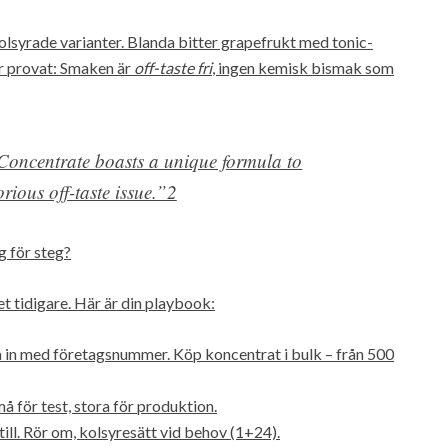
 kolsyrade varianter. Blanda bitter grapefrukt med tonic-
har provat: Smaken är
off-taste fri
, ingen kemisk bismak som
oncentrate boasts a unique formula to
rious off-taste issue.”2
g för steg?
det tidigare. Här är din playbook:
a in med företagsnummer. Köp koncentrat i bulk – från 500
 för test, stora för produktion.
till. Rör om, kolsyresätt vid behov (1+24).