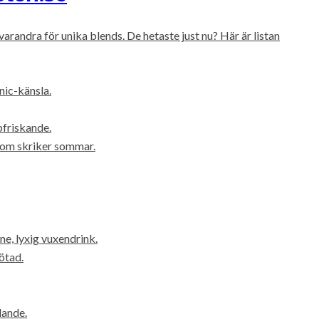
arandra för unika blends. De hetaste just nu? Här är listan
nic-känsla.
pfriskande.
om skriker sommar.
e, lyxig vuxendrink.
ötad.
lande.