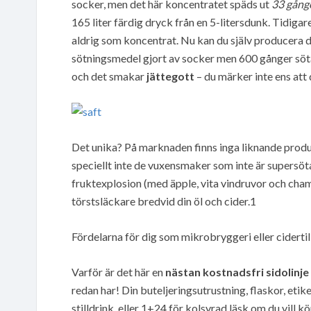
socker, men det här koncentratet späds ut
33 gång
165 liter färdig dryck från en 5-litersdunk. Tidigar
aldrig som koncentrat. Nu kan du själv producera d
sötningsmedel gjort av socker men 600 gånger sötare
och det smakar
jättegott
– du märker inte ens att 
Det unika? På marknaden finns inga liknande produk
speciellt inte de vuxensmaker som inte är supersöt
fruktexplosion (med äpple, vita vindruvor och cha
törstsläckare bredvid din öl och cider.1
Fördelarna för dig som mikrobryggeri eller ciderti
Varför är det här en
nästan kostnadsfri sidolinje
redan har! Din buteljeringsutrustning, flaskor, etik
stilldrink, eller 1+24 för kolsyrad läsk om du vill k