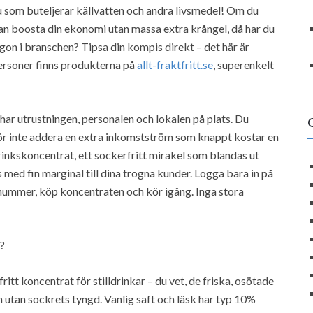
du som buteljerar källvatten och andra livsmedel! Om du
n boosta din ekonomi utan massa extra krångel, då har du
on i branschen? Tipsa din kompis direkt – det här är
personer finns produkterna på
allt-fraktfritt.se
, superenkelt
har utrustningen, personalen och lokalen på plats. Du
rför inte addera en extra inkomstström som knappt kostar en
rinkskoncentrat, ett sockerfritt mirakel som blandas ut
ljs med fin marginal till dina trogna kunder. Logga bara in på
nummer, köp koncentraten och kör igång. Inga stora
?
tt koncentrat för stilldrinkar – du vet, de friska, osötade
 utan sockrets tyngd. Vanlig saft och läsk har typ 10%