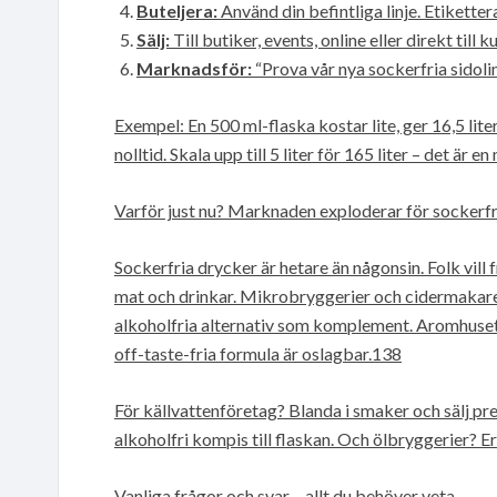
Buteljera:
Använd din befintliga linje. Etiketter
Sälj:
Till butiker, events, online eller direkt till 
Marknadsför:
“Prova vår nya sockerfria sidolinj
Exempel: En 500 ml-flaska kostar lite, ger 16,5 liter.
nolltid. Skala upp till 5 liter för 165 liter – det ä
Varför just nu? Marknaden exploderar för sockerfr
Sockerfria drycker är hetare än någonsin. Folk vill 
mat och drinkar. Mikrobryggerier och cidermakare 
alkoholfria alternativ som komplement. Aromhuset f
off-taste-fria formula är oslagbar.138
För källvattenföretag? Blanda i smaker och sälj pr
alkoholfri kompis till flaskan. Och ölbryggerier? E
Vanliga frågor och svar – allt du behöver veta