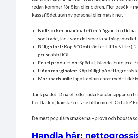
redan kommer för ölen eller cidren. Fler besök = 
kassaflödet utan ny personal eller maskiner.
Noll socker, maximal efterfrågan:
I en tid nä
sockrade, tack vare det smarta sötningsmedlet
Billig start:
Köp 500 ml (räcker till 16,5 liter), 2 
ger snabb ROI.
Enkel produktion:
Späd ut, blanda, buteljera. S
Höga marginaler:
Köp billigt på nettogrossiste
Marknadsunik:
Inga konkurrenter med stilldrin
Tänk på det: Dina öl- eller ciderkunder sippar en 
fler flaskor, kanske en case till hemmet. Och du? E
De mest populära smakerna – prova och boosta so
Handla här: nettogrossi