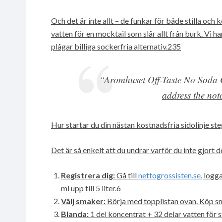
Och det är inte allt – de funkar för både stilla och
vatten för en mocktail som slår allt från burk. Vi 
plågar billiga sockerfria alternativ.235
“Aromhuset Off-Taste No Soda C
address the noto
Hur startar du din nästan kostnadsfria sidolinje ste
Det är så enkelt att du undrar varför du inte gjort 
Registrera dig:
Gå till
nettogrossisten.se
, logg
ml upp till 5 liter.6
Välj smaker:
Börja med topplistan ovan. Köp små
Blanda:
1 del koncentrat + 32 delar vatten för s