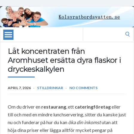
Search
for:
Låt koncentraten från
Aromhuset ersätta dyra flaskor i
dryckeskalkylen
APRIL 7, 2026
STILLDRINKAR
NO COMMENTS
Om du driver en
restaurang
, ett
cateringföretag
eller
till och med en mindre lunchservering, sitter du kanske just
nu och funderar på hur du kan
öka din inkomst
utan att
höja dina priser eller lägga alltför mycket pengar på