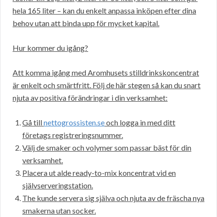
hela 165 liter – kan du enkelt anpassa inköpen efter dina
behov utan att binda upp för mycket kapital.
Hur kommer du igång?
Att komma igång med Aromhusets stilldrinkskoncentrat
är enkelt och smärtfritt. Följ de här stegen så kan du snart
njuta av positiva förändringar i din verksamhet:
Gå till
nettogrossisten.se
och logga in med ditt
företags registreringsnummer.
Välj de smaker och volymer som passar bäst för din
verksamhet.
Placera ut alde ready-to-mix koncentrat vid en
självserveringstation.
The kunde servera sig själva och njuta av de fräscha nya
smakerna utan socker.