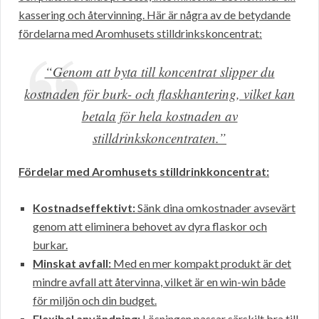
kassering och återvinning. Här är några av de betydande
fördelarna med Aromhusets stilldrinkskoncentrat:
“Genom att byta till koncentrat slipper du
kostnaden för burk- och flaskhantering, vilket kan
betala för hela kostnaden av
stilldrinkskoncentraten.”
Fördelar med Aromhusets stilldrinkkoncentrat:
Kostnadseffektivt:
Sänk dina omkostnader avsevärt
genom att eliminera behovet av dyra flaskor och
burkar.
Minskat avfall:
Med en mer kompakt produkt är det
mindre avfall att återvinna, vilket är en win-win både
för miljön och din budget.
Flexibel användning:
Lösningen passar särskilt bra till