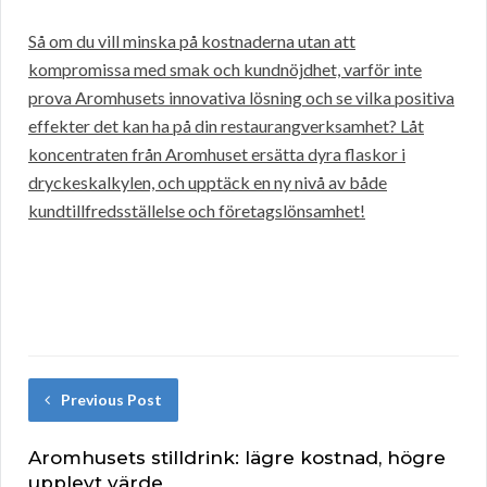
Så om du vill minska på kostnaderna utan att
kompromissa med smak och kundnöjdhet, varför inte
prova Aromhusets innovativa lösning och se vilka positiva
effekter det kan ha på din restaurangverksamhet? Låt
koncentraten från Aromhuset ersätta dyra flaskor i
dryckeskalkylen, och upptäck en ny nivå av både
kundtillfredsställelse och företagslönsamhet!
Previous Post
Aromhusets stilldrink: lägre kostnad, högre
upplevt värde