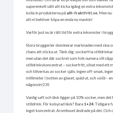
superenkelt sätt att kicka igång en extra inkomsts
kolla in produkterna på
allt-fraktfritt.se
. Men nu 
att ni behöver köpa en enda ny maskin!
Varför just nu är rätt tid för extra inkomster i bry
Stora bryggerier dominerar marknaden med sina sock
chans att sticka ut. Tänk dig: sockerfria stilldrin
men utan det där sockret som folk numera vill sli
stilldrinkskoncentrat – sockerfritt, sötat med et
och tillverkas av socker själv. Ingen off-smak, ingen
millimeter i botten av glaset, späd ut, och
voilà
– en
någonsin!235
Vanlig saft och läsk ligger på 10% socker, men det
stilldrink. För kolsyrad läsk? Bara
1+24
. Tidigare 
inget koncentrat. Aromhuset ändrade på det. Och 