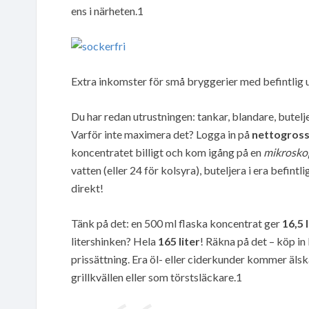
ens i närheten.1
Extra inkomster för små bryggerier med befintlig u
Du har redan utrustningen: tankar, blandare, butelje
Varför inte maximera det? Logga in på
nettogross
koncentratet billigt och kom igång på en
mikroskop
vatten (eller 24 för kolsyra), buteljera i era befint
direkt!
Tänk på det: en 500 ml flaska koncentrat ger
16,5 l
litershinken? Hela
165 liter
! Räkna på det – köp in
prissättning. Era öl- eller ciderkunder kommer älsk
grillkvällen eller som törstsläckare.1