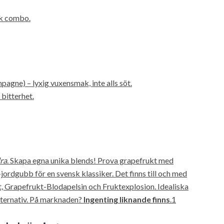
sk combo.
pagne) – lyxig vuxensmak, inte alls söt.
bitterhet.
ra
. Skapa egna unika blends! Prova grapefrukt med
-jordgubb för en svensk klassiker. Det finns till och med
kt, Grapefrukt-Blodapelsin och Fruktexplosion. Idealiska
alternativ. På marknaden?
Ingenting liknande finns
.1