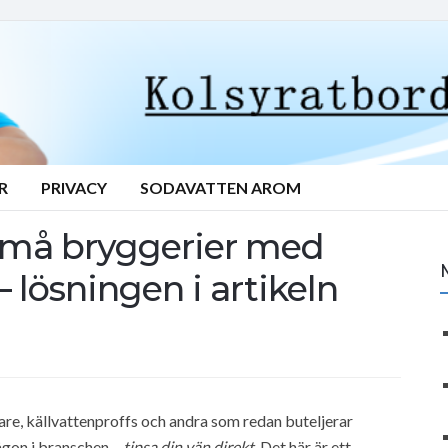
R
PRIVACY
SODAVATTEN AROM
 små bryggerier med
– lösningen i artikeln
kare, källvattenproffs och andra som redan buteljerar
ågon i branschen –
tipsa din vän direkt
. Det här är ett