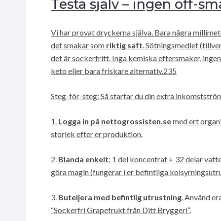
Testa själv – ingen off-sm
Vi har provat dryckerna själva. Bara några millimete
det smakar som
riktig saft
. Sötningsmedlet (tillve
det är sockerfritt. Inga kemiska eftersmaker, ingen
keto eller bara friskare alternativ.235
Steg-för-steg: Så startar du din extra inkomstströ
1.
Logga in på nettogrossisten.se
med ert organis
storlek efter er produktion.
2.
Blanda enkelt
: 1 del koncentrat + 32 delar vatte
göra magin (fungerar i er befintliga kolsyrningsutru
3.
Buteljera med befintlig utrustning
. Använd era
“Sockerfri Grapefrukt från Ditt Bryggeri”.