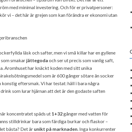
tröm med minimal investering. Och för er privatpersoner:
kör vi – det här är grejen som kan förändra er ekonomi utan
ggeribranschen
erfyllda läsk och safter, men vi små killar har en gyllene
kar som smakar
jättegoda
och ser ut precis som vanlig saft,
ppa. Aromhuset har knäckt koden med sitt unika
t mirakelsötningsmedel som är 600 gånger sötare än socker
 konstig eftersmak. Vi har testat: häll i bara några
 drink som lurar hjärnan att det är den godaste saften
 här koncentratet späds ut
1+32
gånger med vatten för
fanns stilldrinkar bara som färdiga burkar och flaskor –
det bästa? Det är
unikt på marknaden
. Inga konkurrenter