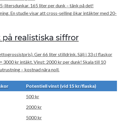
5-litersdunkar. 165 liter per dunk – tänk på det!
jning. En studie visar att cross-selling ökar intäkter med 20-
på realistiska siffror
togrossistpris). Ger 66 liter stilldrink. Sälj i 33 cl flaskor
= 3000 kr intäkt. Vinst: 2000 kr per dunk! Skala till 10
trustning – kostnad nära noll.
askor
Potentiell vinst (vid 15 kr/flaska)
500 kr
2000 kr
5000 kr