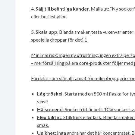
4.
Sälj till befintliga kunder
. Maila ut: “Ny sockerfr
eller butikshyllor.
5.
Skala upp
. Blanda smaker, testa vuxenvarianter
speciella droppar för det).1
Minimal risk: ingen ny utrustning, ingen extra pers
– merförsäljning på era core-produkter följer med 
Fördelar som slår allt annat för mikrobryggerier 
Låg tröskel
: Starta med en 500 ml flaska för typ
vinst!
Hälsotrend
: Sockerfritt är hett. 10% socker i va
Flexibilitet
: Stilldrink eller läsk. Blanda smak
smak.
Unikhet
: Inga andra har det här koncentratet. Bli