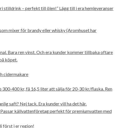
i stilldrink – perfekt till ölen!” Lägg till i era hemleveranser
 som mixer för brandy eller whisky (Aromhuset har
onal. Bara ren vinst. Och era kunder kommer tillbaka oftare
på köpet.
och cidermakare
 300-400 kr, få 16,5 liter att sälja för 20-30 kr/flaska. Ren
nlig saft? Nej tack. Era kunder vill ha det här.
er. Passar källvattenföretag perfekt för premiumvatten med
 först i er region!