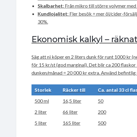
Skalbarhet
: Från mikro till större volymer med 
Kundlojalitet
: Fler besök = mer öl/cider-försäl
30%.
Ekonomisk kalkyl – räknat 
Säg att ni köper en 2 liters dunk för runt 1000 kr (net
för 15 kr/st (god marginal). Det blir ca 200 flaskor 
dunken/månad = 20 000 kr extra. Använd befintlig u
Storlek
Räcker till
Ca. antal 33 cl fl
500 ml
16,5 liter
50
2 liter
66 liter
200
5 liter
165 liter
500