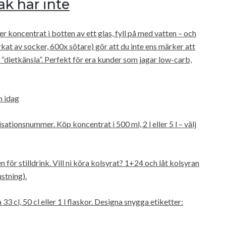
ak här inte
r koncentrat i botten av ett glas, fyll på med vatten – och
rkat av socker, 600x sötare) gör att du inte ens märker att
 “dietkänsla”. Perfekt för era kunder som jagar low-carb,
m idag
ationsnummer. Köp koncentrat i 500 ml, 2 l eller 5 l – välj
n för stilldrink. Vill ni köra kolsyrat? 1+24 och låt kolsyran
stning).
 33 cl, 50 cl eller 1 l flaskor. Designa snygga etiketter: