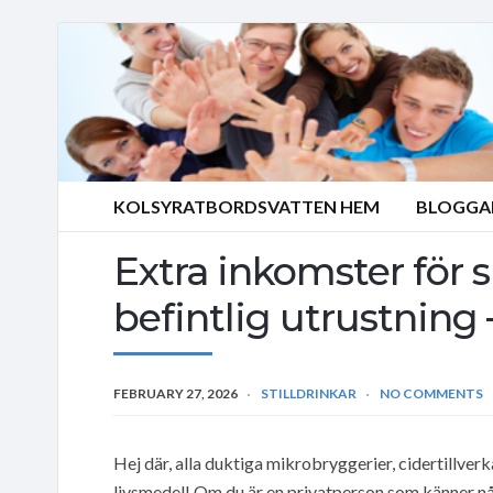
KOLSYRATBORDSVATTEN HEM
BLOGGA
Extra inkomster för
befintlig utrustning 
FEBRUARY 27, 2026
STILLDRINKAR
NO COMMENTS
Hej där, alla duktiga mikrobryggerier, cidertillver
livsmedel! Om du är en privatperson som känner n