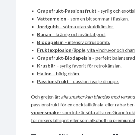
Grapefrukt-Passionsfrukt
– syrlig och exoti
Vattenmelon
– som en bit sommar i flaskan.
Jordgubb
– sötma utan skuldkänslor.
Banan
– krämig och oväntat god.
Blodapelsin
– intensiv citrusbomb.
Fruktexplosion
(äpple, vita vindruvor och cham
Grapefrukt-Blodapelsin
– perfekt balanserad 
Krusbär
– syrlig favorit för retrokänslan.
Hallon
– bärig dröm.
Passionsfrukt
– passion i varje droppe.
Och grejen är:
alla smaker kan blandas med varand
passionsfrukt för en cocktailkänsla, eller rabarber
vuxensmaker
som inte är söta alls: ren Grapefru
för mixers till sprit eller som alkoholfria premium