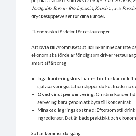
populära smaker som
Bitter Grapefrukt
,
Ananas
,
R
Jordgubb
,
Banan
,
Blodapelsin
,
Krusbär
, och
Passio
dryckesupplevelser för dina kunder.
Ekonomiska fördelar för restauranger
Att byta till Aromhusets stilldrinkar innebär inte 
ekonomiska fördelar för dig som driver restaurang. 
smart affärsdrag:
Inga hanteringskostnader för burkar och fl
självserveringsstation slipper du kostnaderna o
Ökad vinst per servering:
Om dina kunder tidig
servering bara genom att byta till koncentrat.
Minskad lagringskostnad:
Eftersom stilldrink
ingredienser. Det är både praktiskt och ekonom
Så här kommer du igång