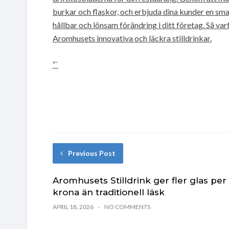
burkar och flaskor, och erbjuda dina kunder en s
hållbar och lönsam förändring i ditt företag. Så v
Aromhusets innovativa och läckra stilldrinkar.
“`
Previous Post
Aromhusets Stilldrink ger fler glas per
krona än traditionell läsk
APRIL 18, 2026
NO COMMENTS