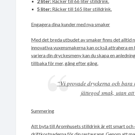
2 liter:
Räcker till 66 liter stilldrink.
5 liter:
Räcker till 165 liter stilldrink.
Engagera dina kunder med nya smaker
Med det breda utbudet av smaker finns det alltid 
innovativa vuxensmakerna kan också attrahera en 
variera din dryckesmeny kan du skapa en anledni
tillbaka för mer, gång efter gång.
“Vi provade dryckerna och bara n
jättegod smak, utan at
Summering
Att byta till Aromhusets stilldrink är ett smart oc
driftkostnaderna för din restaurang. Genom att m