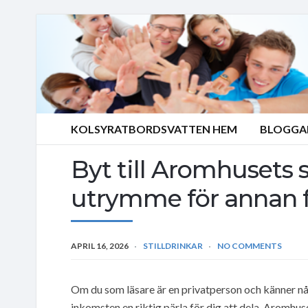
KOLSYRATBORDSVATTEN HEM
BLOGGA
Byt till Aromhusets s
utrymme för annan f
APRIL 16, 2026
STILLDRINKAR
NO COMMENTS
Om du som läsare är en privatperson och känner någ
inkomsten en riktig pärla för dig att dela. Aromhu