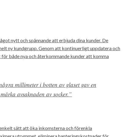
något nytt och spännande att erbjuda dina kunder. De
helt ny kundgrupp. Genom att kontinuerligt uppdatera och
ng för både nya och återkommande kunder att komma
ågra millimeter i botten av glaset gav en
t märka avsaknaden av socker.”
h enkelt sätt att öka inkomsterna och förenkla
aximera utrymmet, eliminera hanteringskostnader för