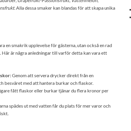
abarber
,
Grapefrukt-Passionsfrukt
,
Vattenmelon
,
nsfrukt
. Alla dessa smaker kan blandas för att skapa unika
bara en smakrik upplevelse för gästerna, utan också en rad
Här är några anledningar till varför detta kan vara ett
askor:
Genom att servera drycker direkt från en
ch besväret med att hantera burkar och flaskor.
are fått flaskor eller burkar tjänar du flera kronor per
arna spädes ut med vatten får du plats för mer varor och
iskt.