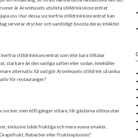
rsoner är Aromhusets utsökta stilldrinkskoncentrat
rdjupa oss i hur dessa sockerfria stilldrinkkoncentrat kan
tag serverar drycker och samtidigt boosta deras intäkter.
kerfria stilldrinkkoncentrat som inte bara tilltalar
 starkare än den vanliga saften eller sodan, innehåller
ammare alternativ. Så vad gör Aromhusets stilldrink så unika
ativ för restauranger?
av socker, men 600 gånger sötare, får gästerna sötma utan
er, inklusive både fruktiga och mera vuxna smaker,
r Grapefrukt, Rabarber eller Fruktexplosion?