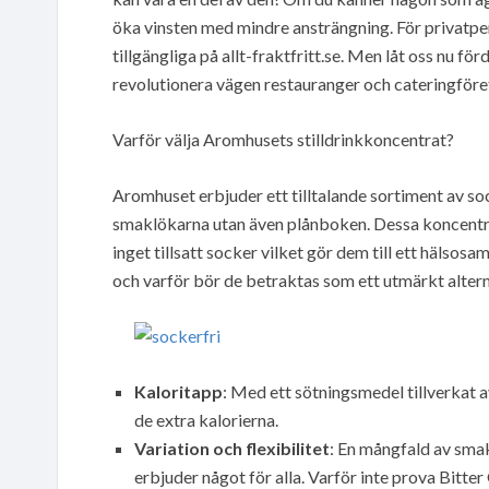
öka vinsten med mindre ansträngning. För privatpe
tillgängliga på allt-fraktfritt.se. Men låt oss nu fö
revolutionera vägen restauranger och cateringföre
Varför välja Aromhusets stilldrinkkoncentrat?
Aromhuset erbjuder ett tilltalande sortiment av soc
smaklökarna utan även plånboken. Dessa koncentrat,
inget tillsatt socker vilket gör dem till ett hälsos
och varför bör de betraktas som ett utmärkt altern
Kaloritapp
: Med ett sötningsmedel tillverkat 
de extra kalorierna.
Variation och flexibilitet
: En mångfald av smak
erbjuder något för alla. Varför inte prova Bitte