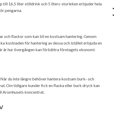
 till 16,5 liter stilldrink och 5 liters-storleken erbjuder hela
för pengarna.
kar och flaskor som kan bli en kostsam hantering. Genom
ska kostnaden för hantering av dessa och istället erbjuda en
 Här är hur övergången kan förbättra företagets ekonomi:
När du inte längre behöver hantera kostsam burk- och
al. Om tidigare kunder fick en flaska eller burk dryck kan
ill Aromhusets koncentrat.
v