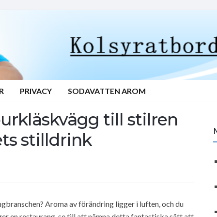
R
PRIVACY
SODAVATTEN AROM
urkläskvägg till stilren
 stilldrink
ngbranschen? Aroma av förändring ligger i luften, och du
 en restaurang, se till att nämna detta fantastiska sätt att