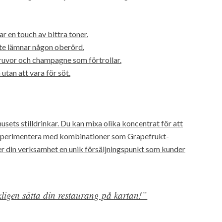
r en touch av bittra toner.
nte lämnar någon oberörd.
druvor och champagne som förtrollar.
utan att vara för söt.
sets stilldrinkar. Du kan mixa olika koncentrat för att
 experimentera med kombinationer som Grapefrukt-
r din verksamhet en unik försäljningspunkt som kunder
kligen sätta din restaurang på kartan!”