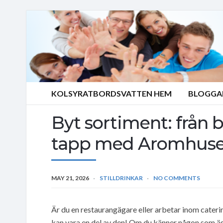
KOLSYRATBORDSVATTEN HEM
BLOGGA
Byt sortiment: från b
tapp med Aromhusets
MAY 21, 2026
STILLDRINKAR
NO COMMENTS
Är du en restaurangägare eller arbetar inom cateri
kan vara en del av den! Om du känner någon som äger