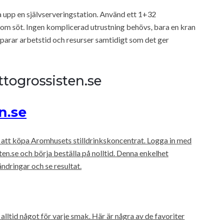
 upp en självserveringstation. Använd ett 1+32
gom söt. Ingen komplicerad utrustning behövs, bara en kran
sparar arbetstid och resurser samtidigt som det ger
togrossisten.se
n.se
g att köpa Aromhusets stilldrinkskoncentrat. Logga in med
en.se och börja beställa på nolltid. Denna enkelhet
ndringar och se resultat.
lltid något för varje smak. Här är några av de favoriter