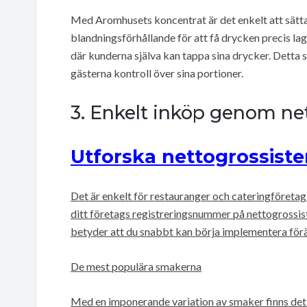
Med Aromhusets koncentrat är det enkelt att sätta
blandningsförhållande för att få drycken precis la
där kunderna själva kan tappa sina drycker. Detta 
gästerna kontroll över sina portioner.
3. Enkelt inköp genom net
Utforska nettogrossiste
Det är enkelt för restauranger och cateringföreta
ditt företags registreringsnummer på nettogrossist
betyder att du snabbt kan börja implementera förä
De mest populära smakerna
Med en imponerande variation av smaker finns det a