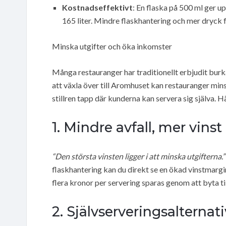
Kostnadseffektivt
: En flaska på 500 ml ger upp
165 liter. Mindre flaskhantering och mer dryck 
Minska utgifter och öka inkomster
Många restauranger har traditionellt erbjudit bur
att växla över till Aromhuset kan restauranger min
stillren tapp där kunderna kan servera sig själva.
1. Mindre avfall, mer vinst
“Den största vinsten ligger i att minska utgifterna.”
flaskhantering kan du direkt se en ökad vinstmargin
flera kronor per servering sparas genom att byta t
2. Självserveringsalternati