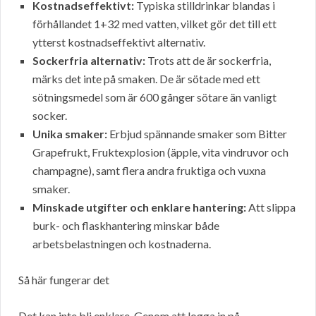
Kostnadseffektivt:
Typiska stilldrinkar blandas i
förhållandet 1+32 med vatten, vilket gör det till ett
ytterst kostnadseffektivt alternativ.
Sockerfria alternativ:
Trots att de är sockerfria,
märks det inte på smaken. De är sötade med ett
sötningsmedel som är 600 gånger sötare än vanligt
socker.
Unika smaker:
Erbjud spännande smaker som Bitter
Grapefrukt, Fruktexplosion (äpple, vita vindruvor och
champagne), samt flera andra fruktiga och vuxna
smaker.
Minskade utgifter och enklare hantering:
Att slippa
burk- och flaskhantering minskar både
arbetsbelastningen och kostnaderna.
Så här fungerar det
Det kan inte bli enklare. Genom att logga in på