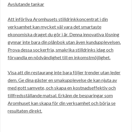
Avslutande tankar
Att införliva Aromhusets stilldrinkkoncentrat i din
verksamhet kan mycket väl vara det smartaste
ekonomiska draget du gör i år. Denna innovativa lösning
gynnar inte bara din plånbok utan även kundupplevelsen.
Prova dessa sockerfria, smakrika stilldrinks idag och
förvandla en nödvändighet till en inkomstmöjlighet.
Visa att din restaurang inte bara följer trender utan leder
dem. Ge dina gäster en smakupplevelse de kan njuta av
med gott samvete, och skapa en kostnadseffektiv och
tillfredsställande matsal. Erkänn de besparingar som
Aromhuset kan skapa för din verksamhet och börja se
resultaten direkt.