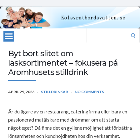
Search
for:
Byt bort slitet om
läsksortimentet – fokusera på
Aromhusets stilldrink
APRIL 29, 2026
STILLDRINKAR
NO COMMENTS
Är du ägare av en restaurang, cateringfirma eller bara en
passionerad matälskare med drömmar om att starta
något eget? Då finns det en gyllene möjlighet att förbättra
lönsamheten och kundnöjdheten hos din verksamhet.