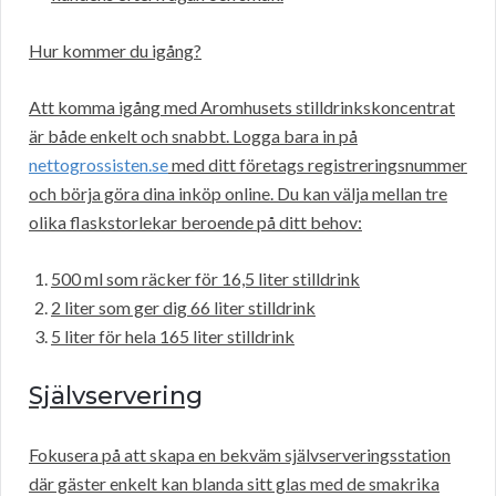
Hur kommer du igång?
Att komma igång med Aromhusets stilldrinkskoncentrat
är både enkelt och snabbt. Logga bara in på
nettogrossisten.se
med ditt företags registreringsnummer
och börja göra dina inköp online. Du kan välja mellan tre
olika flaskstorlekar beroende på ditt behov:
500 ml som räcker för 16,5 liter stilldrink
2 liter som ger dig 66 liter stilldrink
5 liter för hela 165 liter stilldrink
Självservering
Fokusera på att skapa en bekväm självserveringsstation
där gäster enkelt kan blanda sitt glas med de smakrika