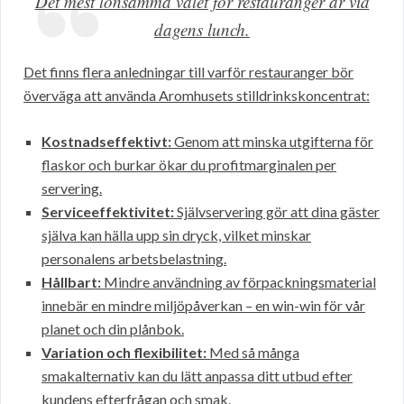
Det mest lönsamma valet för restauranger är vid
dagens lunch.
Det finns flera anledningar till varför restauranger bör
överväga att använda Aromhusets stilldrinkskoncentrat:
Kostnadseffektivt:
Genom att minska utgifterna för
flaskor och burkar ökar du profitmarginalen per
servering.
Serviceeffektivitet:
Självservering gör att dina gäster
själva kan hälla upp sin dryck, vilket minskar
personalens arbetsbelastning.
Hållbart:
Mindre användning av förpackningsmaterial
innebär en mindre miljöpåverkan – en win-win för vår
planet och din plånbok.
Variation och flexibilitet:
Med så många
smakalternativ kan du lätt anpassa ditt utbud efter
kundens efterfrågan och smak.