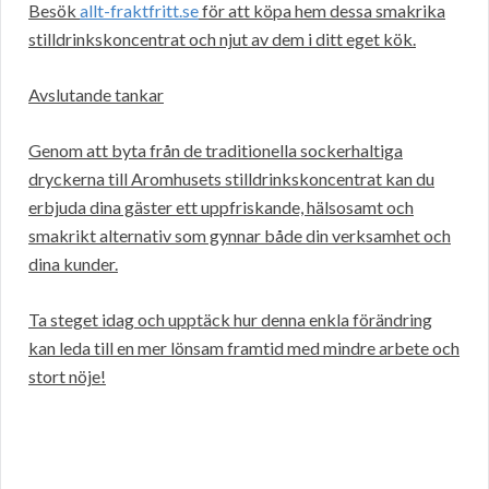
Besök
allt-fraktfritt.se
för att köpa hem dessa smakrika
stilldrinkskoncentrat och njut av dem i ditt eget kök.
Avslutande tankar
Genom att byta från de traditionella sockerhaltiga
dryckerna till Aromhusets stilldrinkskoncentrat kan du
erbjuda dina gäster ett uppfriskande, hälsosamt och
smakrikt alternativ som gynnar både din verksamhet och
dina kunder.
Ta steget idag och upptäck hur denna enkla förändring
kan leda till en mer lönsam framtid med mindre arbete och
stort nöje!