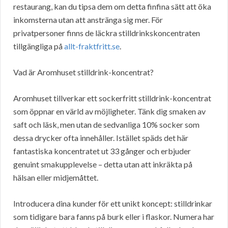
restaurang, kan du tipsa dem om detta finfina sätt att öka
inkomsterna utan att anstränga sig mer. För
privatpersoner finns de läckra stilldrinkskoncentraten
tillgängliga på
allt-fraktfritt.se
.
Vad är Aromhuset stilldrink-koncentrat?
Aromhuset tillverkar ett sockerfritt stilldrink-koncentrat
som öppnar en värld av möjligheter. Tänk dig smaken av
saft och läsk, men utan de sedvanliga 10% socker som
dessa drycker ofta innehåller. Istället späds det här
fantastiska koncentratet ut 33 gånger och erbjuder
genuint smakupplevelse – detta utan att inkräkta på
hälsan eller midjemåttet.
Introducera dina kunder för ett unikt koncept: stilldrinkar
som tidigare bara fanns på burk eller i flaskor. Numera har