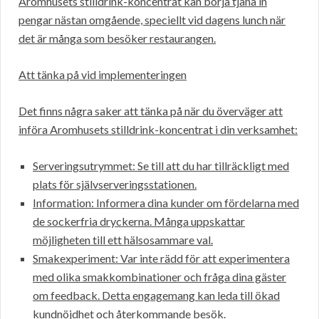
Aromhusets stilldrink-koncentrat kan börja tjäna in
pengar nästan omgående, speciellt vid dagens lunch när
det är många som besöker restaurangen.
Att tänka på vid implementeringen
Det finns några saker att tänka på när du överväger att
införa Aromhusets stilldrink-koncentrat i din verksamhet:
Serveringsutrymmet: Se till att du har tillräckligt med
plats för självserveringsstationen.
Information: Informera dina kunder om fördelarna med
de sockerfria dryckerna. Många uppskattar
möjligheten till ett hälsosammare val.
Smakexperiment: Var inte rädd för att experimentera
med olika smakkombinationer och fråga dina gäster
om feedback. Detta engagemang kan leda till ökad
kundnöjdhet och återkommande besök.