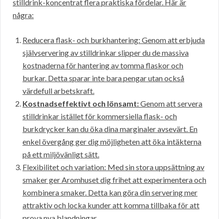
stilldrink-koncentrat flera praktiska fördelar. Här är
några:
Reducera flask- och burkhantering: Genom att erbjuda
självservering av stilldrinkar slipper du de massiva
kostnaderna för hantering av tomma flaskor och
burkar. Detta sparar inte bara pengar utan också
värdefull arbetskraft.
Kostnadseffektivt och lönsamt:
Genom att servera
stilldrinkar istället för kommersiella flask- och
burkdrycker kan du öka dina marginaler avsevärt. En
enkel övergång ger dig möjligheten att öka intäkterna
på ett miljövänligt sätt.
Flexibilitet och variation: Med sin stora uppsättning av
smaker ger Aromhuset dig frihet att experimentera och
kombinera smaker. Detta kan göra din servering mer
attraktiv och locka kunder att komma tillbaka för att
prova nya blandningar.