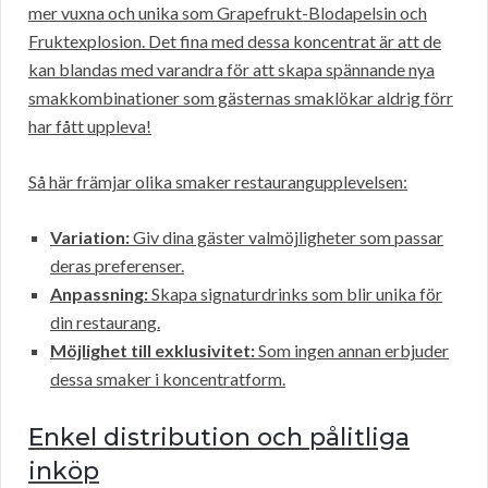
mer vuxna och unika som Grapefrukt-Blodapelsin och
Fruktexplosion. Det fina med dessa koncentrat är att de
kan blandas med varandra för att skapa spännande nya
smakkombinationer som gästernas smaklökar aldrig förr
har fått uppleva!
Så här främjar olika smaker restaurangupplevelsen:
Variation:
Giv dina gäster valmöjligheter som passar
deras preferenser.
Anpassning:
Skapa signaturdrinks som blir unika för
din restaurang.
Möjlighet till exklusivitet:
Som ingen annan erbjuder
dessa smaker i koncentratform.
Enkel distribution och pålitliga
inköp