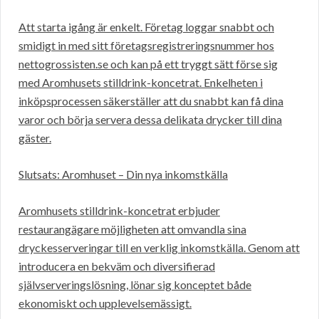
Att starta igång är enkelt. Företag loggar snabbt och
smidigt in med sitt företagsregistreringsnummer hos
nettogrossisten.se och kan på ett tryggt sätt förse sig
med Aromhusets stilldrink-koncetrat. Enkelheten i
inköpsprocessen säkerställer att du snabbt kan få dina
varor och börja servera dessa delikata drycker till dina
gäster.
Slutsats: Aromhuset – Din nya inkomstkälla
Aromhusets stilldrink-koncetrat erbjuder
restaurangägare möjligheten att omvandla sina
dryckesserveringar till en verklig inkomstkälla. Genom att
introducera en bekväm och diversifierad
självserveringslösning, lönar sig konceptet både
ekonomiskt och upplevelsemässigt.