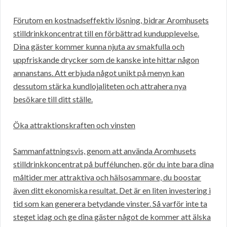
Förutom en kostnadseffektiv lösning, bidrar Aromhusets
stilldrinkkoncentrat till en förbättrad kundupplevelse.
Dina gäster kommer kunna njuta av smakfulla och
uppfriskande drycker som de kanske inte hittar någon
annanstans. Att erbjuda något unikt på menyn kan
dessutom stärka kundlojaliteten och attrahera nya
besökare till ditt ställe.
Öka attraktionskraften och vinsten
Sammanfattningsvis, genom att använda Aromhusets
stilldrinkkoncentrat på buffélunchen, gör du inte bara dina
måltider mer attraktiva och hälsosammare, du boostar
även ditt ekonomiska resultat. Det är en liten investering i
tid som kan generera betydande vinster. Så varför inte ta
steget idag och ge dina gäster något de kommer att älska