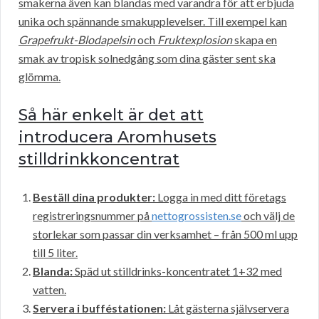
smakerna även kan blandas med varandra för att erbjuda
unika och spännande smakupplevelser. Till exempel kan
Grapefrukt-Blodapelsin
och
Fruktexplosion
skapa en
smak av tropisk solnedgång som dina gäster sent ska
glömma.
Så här enkelt är det att
introducera Aromhusets
stilldrinkkoncentrat
Beställ dina produkter:
Logga in med ditt företags
registreringsnummer på
nettogrossisten.se
och välj de
storlekar som passar din verksamhet – från 500 ml upp
till 5 liter.
Blanda:
Späd ut stilldrinks-koncentratet 1+32 med
vatten.
Servera i bufféstationen:
Låt gästerna självservera