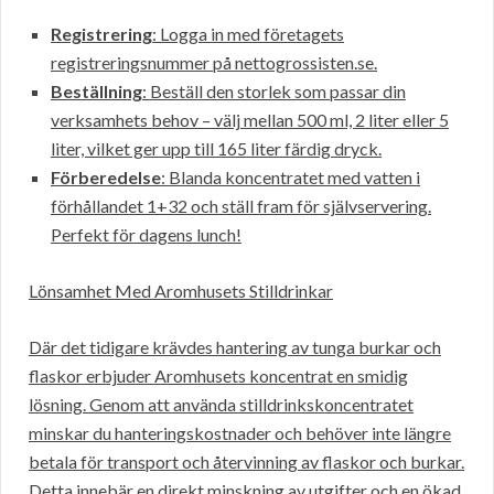
Registrering
: Logga in med företagets
registreringsnummer på nettogrossisten.se.
Beställning
: Beställ den storlek som passar din
verksamhets behov – välj mellan 500 ml, 2 liter eller 5
liter, vilket ger upp till 165 liter färdig dryck.
Förberedelse
: Blanda koncentratet med vatten i
förhållandet 1+32 och ställ fram för självservering.
Perfekt för dagens lunch!
Lönsamhet Med Aromhusets Stilldrinkar
Där det tidigare krävdes hantering av tunga burkar och
flaskor erbjuder Aromhusets koncentrat en smidig
lösning. Genom att använda stilldrinkskoncentratet
minskar du hanteringskostnader och behöver inte längre
betala för transport och återvinning av flaskor och burkar.
Detta innebär en direkt minskning av utgifter och en ökad