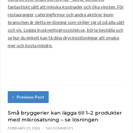
fantastiskt sätt att minska kostnader och öka vinsten. För
restauranger, cateringfirmor och andra aktörer inom
branschen är detta en lösning som skiljer sig ut på alla sätt
och vis. Logga in på nettogrossisten.se, börja beställa och
se hur du enkelt kan få dina dryckeslösningar att smaka
mer och kosta mindre.
Previous Post
Små bryggerier kan lägga till 1–2 produkter
med mikrosatsning – se lösningen
FEBRUARY 23, 2026
NO COMMENTS