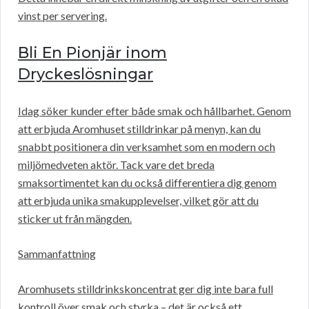
vinst per servering.
Bli En Pionjär inom
Dryckeslösningar
Idag söker kunder efter både smak och hållbarhet. Genom
att erbjuda Aromhuset stilldrinkar på menyn, kan du
snabbt positionera din verksamhet som en modern och
miljömedveten aktör. Tack vare det breda
smaksortimentet kan du också differentiera dig genom
att erbjuda unika smakupplevelser, vilket gör att du
sticker ut från mängden.
Sammanfattning
Aromhusets stilldrinkskoncentrat ger dig inte bara full
kontroll över smak och styrka – det är också ett