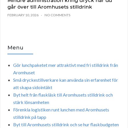
Mindre administration kring dryck när du
går över till Aromhusets stilldrink
FEBRUARY 10, 2026
NO COMMENTS
Menu
Gör lunchpaketet mer attraktivt med fri stilldrink från
Aromhuset
Små dryckestillverkare kan använda sin erfarenhet för
att skapa sidointäkt
Byt helt från flaskläsk till Aromhusets stilldrink och
stärk lönsamheten
Förenkla logistiken runt lunchen med Aromhusets
stilldrink på tapp
Byt till Aromhusets stilldrink och se hur flaskbudgeten