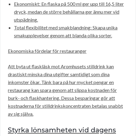
Ekonomiskt: En flaska på 500 ml ger upp till 16,5 liter
dryck, medan de större behållarna ger ännu mer vid
utspädning.
Total flexibilitet med smakblandning: Skapa unika
smakupplevelser genom att blanda olika sorter.
Ekonomiska fördelar för restauranger
Att byta ut flaskläsk mot Aromhusets stilldrink kan
drastiskt minska dina utgifter samtidigt som dina
inkomster ökar. Tänk bara på hur mycket pengar en
restaurang kan spara genom att slippa kostnaden för
burk- och flaskhantering. Dessa besparingar gör att
kostnaderna för stilldrinkskoncentraten betalas snabbt
av sig själva.
Styrka lönsamheten vid dagens