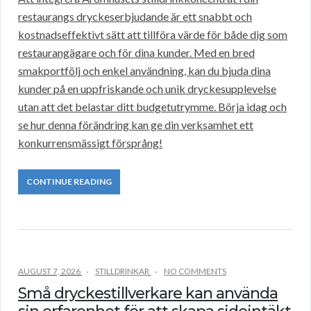
restaurangs dryckeserbjudande är ett snabbt och
kostnadseffektivt sätt att tillföra värde för både dig som
restaurangägare och för dina kunder. Med en bred
smakportfölj och enkel användning, kan du bjuda dina
kunder på en uppfriskande och unik dryckesupplevelse
utan att det belastar ditt budgetutrymme. Börja idag och
se hur denna förändring kan ge din verksamhet ett
konkurrensmässigt försprång!
CONTINUE READING
AUGUST 7, 2026
STILLDRINKAR
NO COMMENTS
Små dryckestillverkare kan använda