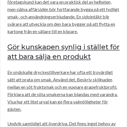
företagskund kan det vara en praktisk del av helheten,
men själva affärsidén bör fortfarande bygga på ett tydligt
smak- och användningserbjudande. En sidointäkt blir
svårare att utveckla om den bara bygger på att flytta en
kartong från en säljare till en köpare.
Gör kunskapen synlig i stället för
att bara sälja en produkt
En småskalig dryckestillverkare har ofta ett trovärdigt
sätt att prata om smak. Använd det. Beskriv skillnaden
mellan en söt fruktsmak och en vuxnare grapefruktprofil.
Förklara att de söta smakerna kan blandas med varandra.
Visa hur ett litet urval kan ge flera valmöjligheter för
gästen.
Undvik samtidigt att överdriva. Det finns inget behov av