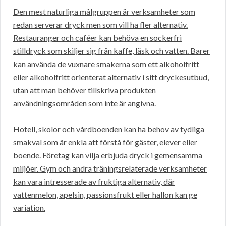
Den mest naturliga målgruppen är verksamheter som
redan serverar dryck men som vill ha fler alternativ.
Restauranger och caféer kan behöva en sockerfri
stilldryck som skiljer sig från kaffe, läsk och vatten. Barer
kan använda de vuxnare smakerna som ett alkoholfritt
eller alkoholfritt orienterat alternativ i sitt dryckesutbud,
utan att man behöver tillskriva produkten
användningsområden som inte är angivna.
Hotell, skolor och vårdboenden kan ha behov av tydliga
smakval som är enkla att förstå för gäster, elever eller
boende. Företag kan vilja erbjuda dryck i gemensamma
miljöer. Gym och andra träningsrelaterade verksamheter
kan vara intresserade av fruktiga alternativ, där
vattenmelon, apelsin, passionsfrukt eller hallon kan ge
variation.