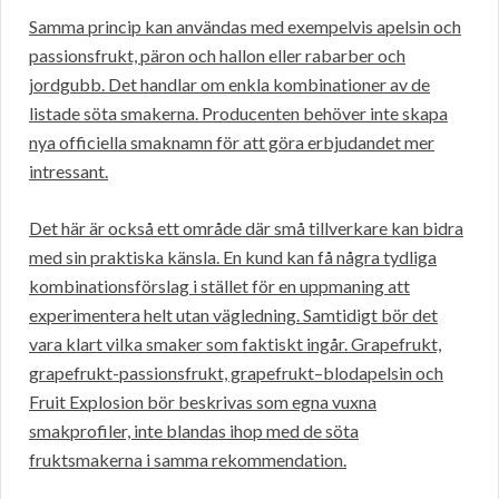
Samma princip kan användas med exempelvis apelsin och
passionsfrukt, päron och hallon eller rabarber och
jordgubb. Det handlar om enkla kombinationer av de
listade söta smakerna. Producenten behöver inte skapa
nya officiella smaknamn för att göra erbjudandet mer
intressant.
Det här är också ett område där små tillverkare kan bidra
med sin praktiska känsla. En kund kan få några tydliga
kombinationsförslag i stället för en uppmaning att
experimentera helt utan vägledning. Samtidigt bör det
vara klart vilka smaker som faktiskt ingår. Grapefrukt,
grapefrukt-passionsfrukt, grapefrukt–blodapelsin och
Fruit Explosion bör beskrivas som egna vuxna
smakprofiler, inte blandas ihop med de söta
fruktsmakerna i samma rekommendation.