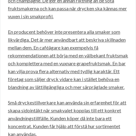
och champagne. De ger en annan riktning än de söta
fruktsmakerna och kan passa när drycken ska kännas mer
vuxen i sin smakprofil.
En producent behöver inte presentera alla smaker som
likvärdiga. Det är mer användbart att beskriva skillnaden
mellan dem. En caféägare kan exempelvis få
rekommendationen att börja med en välbekant fruktsmak
och komplettera med en vuxnare grapefruktsmak. En bar
kan vilja prova flera alternativ med tydlig karaktär. Ett
företag som säljer dryck vidare kan i stället behöva en
blandning av lättillgängliga och mer särpräglade smaker.
Små dryckestillverkare kan använda sin erfarenhet för att
skapa sidointäkt när smakvalet kopplas till ett konkret
användningstillfälle. Kunden köper då inte bara ett
koncentrat. Kunden får hjälp att förstå hur sortimentet
kan användas.