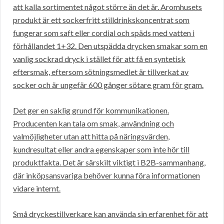
att kalla sortimentet något större än det är. Aromhusets
produkt är ett sockerfritt stilldrinkskoncentrat som
fungerar som saft eller cordial och späds med vatten i
förhållandet 1+32. Den utspädda drycken smakar som en
vanlig sockrad dryck i stället för att få en syntetisk
eftersmak, eftersom sötningsmedlet är tillverkat av
socker och är ungefär 600 gånger sötare gram för gram.
Det ger en saklig grund för kommunikationen.
Producenten kan tala om smak, användning och
valmöjligheter utan att hitta på näringsvärden,
kundresultat eller andra egenskaper som inte hör till
produktfakta. Det är särskilt viktigt i B2B-sammanhang,
där inköpsansvariga behöver kunna föra informationen
vidare internt.
Små dryckestillverkare kan använda sin erfarenhet för att