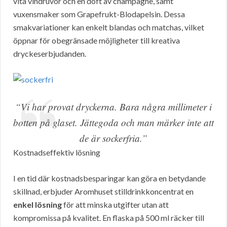
vita vindruvor och en doft av champagne, samt
vuxensmaker som Grapefrukt-Blodapelsin. Dessa
smakvariationer kan enkelt blandas och matchas, vilket
öppnar för obegränsade möjligheter till kreativa
dryckeserbjudanden.
“Vi har provat dryckerna. Bara några millimeter i
botten på glaset. Jättegoda och man märker inte att
de är sockerfria.”
Kostnadseffektiv lösning
I en tid där kostnadsbesparingar kan göra en betydande
skillnad, erbjuder Aromhuset stilldrinkkoncentrat en
enkel lösning
för att minska utgifter utan att
kompromissa på kvalitet. En flaska på 500 ml räcker till