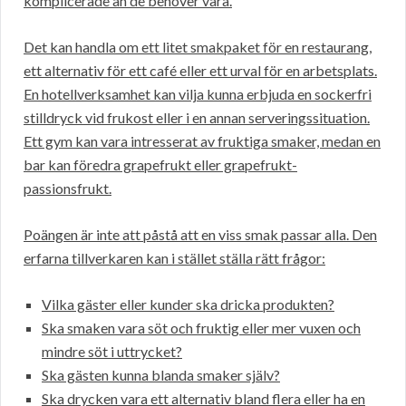
komplicerade än de behöver vara.
Det kan handla om ett litet smakpaket för en restaurang,
ett alternativ för ett café eller ett urval för en arbetsplats.
En hotellverksamhet kan vilja kunna erbjuda en sockerfri
stilldryck vid frukost eller i en annan serveringssituation.
Ett gym kan vara intresserat av fruktiga smaker, medan en
bar kan föredra grapefrukt eller grapefrukt-
passionsfrukt.
Poängen är inte att påstå att en viss smak passar alla. Den
erfarna tillverkaren kan i stället ställa rätt frågor:
Vilka gäster eller kunder ska dricka produkten?
Ska smaken vara söt och fruktig eller mer vuxen och
mindre söt i uttrycket?
Ska gästen kunna blanda smaker själv?
Ska drycken vara ett alternativ bland flera eller ha en