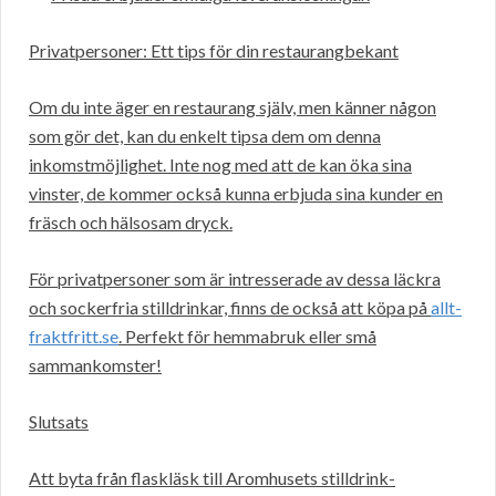
Privatpersoner: Ett tips för din restaurangbekant
Om du inte äger en restaurang själv, men känner någon
som gör det, kan du enkelt tipsa dem om denna
inkomstmöjlighet. Inte nog med att de kan öka sina
vinster, de kommer också kunna erbjuda sina kunder en
fräsch och hälsosam dryck.
För privatpersoner som är intresserade av dessa läckra
och sockerfria stilldrinkar, finns de också att köpa på
allt-
fraktfritt.se
. Perfekt för hemmabruk eller små
sammankomster!
Slutsats
Att byta från flaskläsk till Aromhusets stilldrink-