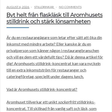
AUGUST 6, 2026
STILLDRINKAR
NO COMMENTS
Byt helt från flaskläsk till Aromhusets
stilldrink och stärk lönsamheten
Är du en restaurangägare som letar efter sätt att öka din
inkomst med mindre arbete? Eller kanske är du en
privatperson som känner någon i restaurangbranschen
och vill ge dem ett värdefullt tips? Då är denna artikel för
dig! Aromhusets stilldrink-koncentrat kan vara nyckeln
till en extra inkomstström för restauranger och
cateringföretag, speciellt under dagens lunch.
Vad är Aromhusets stilldrink-koncentrat?
Aromhuset tillverkar ett unikt
sockerfritt
stilldrinks-
koncentrat. Till skillnad från vanlig saft och läsk, som