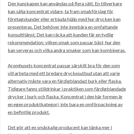
Den kunskapen kan användas på flera sätt. En tillverkare
kan sälja koncentrat vidare, ta fram smakförslag för
företagskunder eller erbjuda hjälp med hur drycken kan
presenteras. Det behöver inte innebära en omfattande
konsulttjänst. Det kan räcka att kunden får en tydlig
rekommendation: vilken smak som passar bäst, hur den
kan serveras och vilka andra smaker som kan kombineras.
Aromhusets koncentrat passar särskilt bra för den som
vill arbeta med ett bredare dryckesutbud utan att varje
alternativ måste vara en färdigblandad burk eller flaska.
Tidigare fanns stilldrinkar i praktiken som färdigblandade
drycker i burk och flaska. Koncentrat i den här formen är
en egen produktkategori, inte bara en omförpackning av
en befintlig produkt.
Det gör att en småskalig producent kan tänka mer i