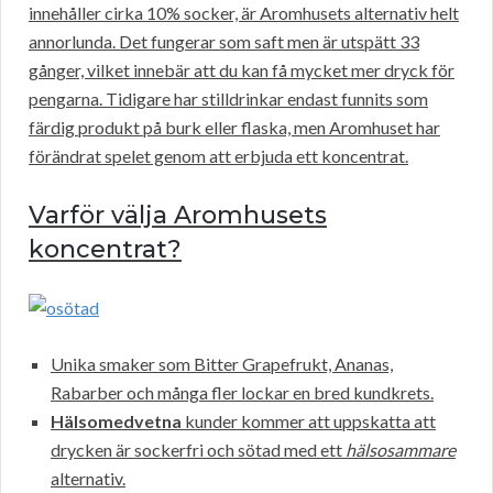
innehåller cirka 10% socker, är Aromhusets alternativ helt
annorlunda. Det fungerar som saft men är utspätt 33
gånger, vilket innebär att du kan få mycket mer dryck för
pengarna. Tidigare har stilldrinkar endast funnits som
färdig produkt på burk eller flaska, men Aromhuset har
förändrat spelet genom att erbjuda ett koncentrat.
Varför välja Aromhusets
koncentrat?
Unika smaker som Bitter Grapefrukt, Ananas,
Rabarber och många fler lockar en bred kundkrets.
Hälsomedvetna
kunder kommer att uppskatta att
drycken är sockerfri och sötad med ett
hälsosammare
alternativ.