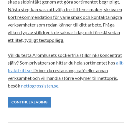
skapa sidointäkt genom att göra sortimentet begripligt.
Nästa steg kan vara att välja tre till fem smaker, skriva en
kort rekommendation för varje smak och kontakta några
verksamheter som redan känner till ditt arbete. Fråga
vilken typ av stilldryck de saknar i dag och föreslå sedan
ett litet, tydligt testupplägg.
Vill du testa Aromhusets sockerfria stilldrinkskoncentrat
själv? Som privatperson hittar du hela sortimentet hos
allt-
fraktfritt.se
. Driver du restaurang, café eller annan
verksamhet och vill handla större volymer till nettopris,
besök
nettogrossisten.se
.
CONTINUE READING