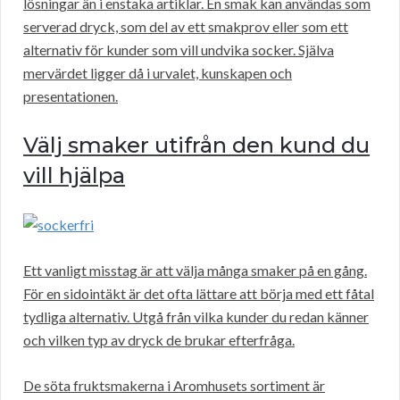
lösningar än i enstaka artiklar. En smak kan användas som
serverad dryck, som del av ett smakprov eller som ett
alternativ för kunder som vill undvika socker. Själva
mervärdet ligger då i urvalet, kunskapen och
presentationen.
Välj smaker utifrån den kund du
vill hjälpa
Ett vanligt misstag är att välja många smaker på en gång.
För en sidointäkt är det ofta lättare att börja med ett fåtal
tydliga alternativ. Utgå från vilka kunder du redan känner
och vilken typ av dryck de brukar efterfråga.
De söta fruktsmakerna i Aromhusets sortiment är