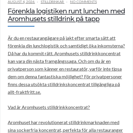
AUGUST 4, 2026
STILLDRINKAR
NO COMMENTS
Förenkla logistiken runt lunchen med
Aromhusets stilldrink på tapp
Är du en restaurangägare på jakt efter smarta sätt att
förenkla din lunchlogistik och samtidigt öka inkomsterna?
Då har du kommit rätt. Aromhusets stilldrinkkoncentrat
kan vara din nästa framgångssaga. Och om du är en
privatperson som känner en restauratör, varför inte tipsa
dem om denna fantastiska möjlighet? För privatpersoner
finns dessa utsökta stilldrinkskoncentrat tillgängliga på
allt-fraktfritt.se.
Vad är Aromhusets stilldrinkkoncentrat?
Aromhuset har revolutionerat stilldrinkmarknaden med
sina sockerfria koncentrat, perfekta för alla restauranger