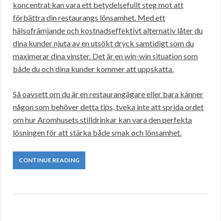
koncentrat kan vara ett betydelsefullt steg mot att
förbättra din restaurangs lönsamhet. Med ett
hälsofrämjande och kostnadseffektivt alternativ låter du
dina kunder njuta av en utsökt dryck samtidigt som du
maximerar dina vinster. Det är en win-win situation som
både du och dina kunder kommer att uppskatta.
Så oavsett om du är en restaurangägare eller bara känner
någon som behöver detta tips, tveka inte att sprida ordet
om hur Aromhusets stilldrinkar kan vara den perfekta
lösningen för att stärka både smak och lönsamhet.
CONTINUE READING