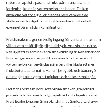
rabarber, apelsin, passionsfrukt, päron, ananas, hallon,
jordgubb, krusbär, vattenmelon och banan. De kan
användas var för sig eller blandas med varandra av
slutkunden. Jordgubb med vattenmelon är ett enkelt
exempel på en sådan kombination.
Fruktsmakerna ger en tydlig ingång för verksamheter som
vill servera en lättillgänglig stilldryck. Apelsin och päron
kan uppfattas som bekanta smakriktningar. Rabarber och
krusbär ger en annan profil. Passionsfrukt, ananas och
vattenmelon kan användas när man vill erbjuda ett mer
fruktbetonat alternativ. Hallon, jordgubb och banan gör
det möjligt att bygga ett mjukare och sötare smakspår.
Det finns också mindre söta vuxna smaker: grapefrukt,
grapefrukt-passionsfrukt, grapefrukt–blodapelsin samt
Fruit Explosion, som är en blandning av äpple, vita druvor