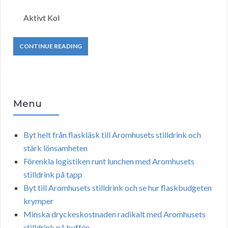
Aktivt Kol
CONTINUE READING
Menu
Byt helt från flaskläsk till Aromhusets stilldrink och
stärk lönsamheten
Förenkla logistiken runt lunchen med Aromhusets
stilldrink på tapp
Byt till Aromhusets stilldrink och se hur flaskbudgeten
krymper
Minska dryckeskostnaden radikalt med Aromhusets
stilldrink på buffén